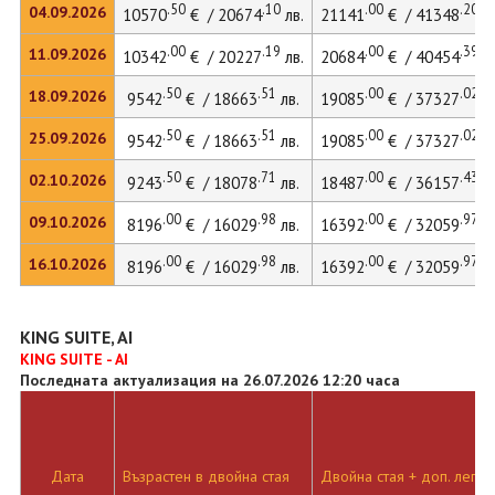
.50
.10
.00
.20
04.09.2026
10570
€ / 20674
лв.
21141
€ / 41348
лв
.00
.19
.00
.39
11.09.2026
10342
€ / 20227
лв.
20684
€ / 40454
лв
.50
.51
.00
.02
18.09.2026
9542
€ / 18663
лв.
19085
€ / 37327
лв
.50
.51
.00
.02
25.09.2026
9542
€ / 18663
лв.
19085
€ / 37327
лв
.50
.71
.00
.43
02.10.2026
9243
€ / 18078
лв.
18487
€ / 36157
лв
.00
.98
.00
.97
09.10.2026
8196
€ / 16029
лв.
16392
€ / 32059
лв
.00
.98
.00
.97
16.10.2026
8196
€ / 16029
лв.
16392
€ / 32059
лв
KING SUITE, AI
KING SUITE - AI
Последната актуализация на 26.07.2026 12:20 часа
Дата
Възрастен в двойна стая
Двойна стая + доп. легло