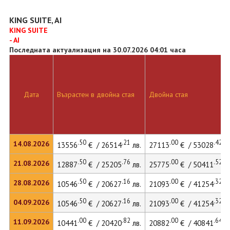
KING SUITE, AI
KING SUITE
- AI
Последната актуализация на 30.07.2026 04:01 часа
Дата
Възрастен в двойна стая
Двойна стая
.50
.21
.00
.42
14.08.2026
13556
€ / 26514
лв.
27113
€ / 53028
лв
.50
.76
.00
.52
21.08.2026
12887
€ / 25205
лв.
25775
€ / 50411
лв
.50
.16
.00
.32
28.08.2026
10546
€ / 20627
лв.
21093
€ / 41254
лв
.50
.16
.00
.32
04.09.2026
10546
€ / 20627
лв.
21093
€ / 41254
лв
.00
.82
.00
.64
11.09.2026
10441
€ / 20420
лв.
20882
€ / 40841
лв