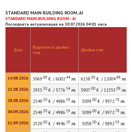
STANDARD MAIN BUILDING ROOM, AI
STANDARD MAIN BUILDING ROOM - AI
Последната актуализация на 30.07.2026 04:01 часа
Възрастен в двойна
Дата
Двойна стая
стая
.00
.44
.00
.88
14.08.2026
3069
€ / 6002
лв.
6138
€ / 12004
лв.
.50
.54
.00
.09
21.08.2026
2953
€ / 5776
лв.
5907
€ / 11553
лв.
.50
.39
.00
.78
28.08.2026
2549
€ / 4986
лв.
5099
€ / 9972
лв.
.50
.39
.00
.78
04.09.2026
2549
€ / 4986
лв.
5099
€ / 9972
лв.
.00
.29
.00
.59
11.09.2026
2529
€ / 4946
лв.
5058
€ / 9892
лв.