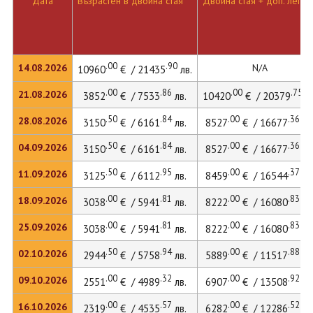
Дата
Възрастен в двойна стая
Двойна стая + доп. легло
.00
.90
14.08.2026
N/A
10960
€ / 21435
лв.
.00
.86
.00
.75
21.08.2026
3852
€ / 7533
лв.
10420
€ / 20379
лв
.50
.84
.00
.36
28.08.2026
3150
€ / 6161
лв.
8527
€ / 16677
лв
.50
.84
.00
.36
04.09.2026
3150
€ / 6161
лв.
8527
€ / 16677
лв
.50
.95
.00
.37
11.09.2026
3125
€ / 6112
лв.
8459
€ / 16544
лв
.00
.81
.00
.83
18.09.2026
3038
€ / 5941
лв.
8222
€ / 16080
лв
.00
.81
.00
.83
25.09.2026
3038
€ / 5941
лв.
8222
€ / 16080
лв
.50
.94
.00
.88
02.10.2026
2944
€ / 5758
лв.
5889
€ / 11517
лв
.00
.32
.00
.92
09.10.2026
2551
€ / 4989
лв.
6907
€ / 13508
лв
.00
.57
.00
.52
16.10.2026
2319
€ / 4535
лв.
6282
€ / 12286
лв