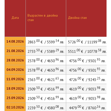
Възрастен в двойна
Дата
Двойна стая
стая
.00
.54
.00
.08
14.08.2026
2863
€ / 5599
лв.
5726
€ / 11199
лв.
.50
.29
.00
.58
21.08.2026
2755
€ / 5389
лв.
5511
€ / 10778
лв.
.00
.96
.00
.93
28.08.2026
2378
€ / 4650
лв.
4756
€ / 9301
лв.
.00
.96
.00
.93
04.09.2026
2378
€ / 4650
лв.
4756
€ / 9301
лв.
.00
.63
.00
.25
11.09.2026
2363
€ / 4621
лв.
4726
€ / 9243
лв.
.50
.99
.00
.98
18.09.2026
2309
€ / 4516
лв.
4619
€ / 9033
лв.
.50
.99
.00
.98
25.09.2026
2309
€ / 4516
лв.
4619
€ / 9033
лв.
.50
.08
.00
.16
02.10.2026
2239
€ / 4380
лв.
4479
€ / 8760
лв.