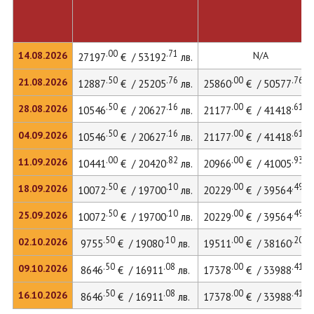
.00
.71
14.08.2026
N/A
27197
€ / 53192
лв.
.50
.76
.00
.76
21.08.2026
12887
€ / 25205
лв.
25860
€ / 50577
лв
.50
.16
.00
.61
28.08.2026
10546
€ / 20627
лв.
21177
€ / 41418
лв
.50
.16
.00
.61
04.09.2026
10546
€ / 20627
лв.
21177
€ / 41418
лв
.00
.82
.00
.93
11.09.2026
10441
€ / 20420
лв.
20966
€ / 41005
лв
.50
.10
.00
.49
18.09.2026
10072
€ / 19700
лв.
20229
€ / 39564
лв
.50
.10
.00
.49
25.09.2026
10072
€ / 19700
лв.
20229
€ / 39564
лв
.50
.10
.00
.20
02.10.2026
9755
€ / 19080
лв.
19511
€ / 38160
лв
.50
.08
.00
.41
09.10.2026
8646
€ / 16911
лв.
17378
€ / 33988
лв
.50
.08
.00
.41
16.10.2026
8646
€ / 16911
лв.
17378
€ / 33988
лв