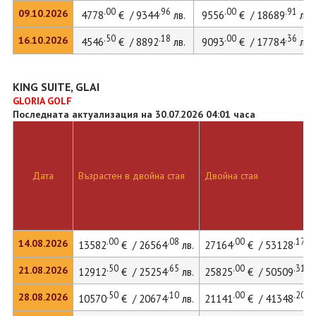
.00
.96
.00
.91
09.10.2026
4778
€ / 9344
лв.
9556
€ / 18689
лв.
.50
.18
.00
.36
16.10.2026
4546
€ / 8892
лв.
9093
€ / 17784
лв.
KING SUITE, GLAI
GLORIA GOLF
Последната актуализация на 30.07.2026 04:01 часа
Дата
Възрастен в двойна стая
Двойна стая
.00
.08
.00
.17
14.08.2026
13582
€ / 26564
лв.
27164
€ / 53128
лв
.50
.65
.00
.31
21.08.2026
12912
€ / 25254
лв.
25825
€ / 50509
лв
.50
.10
.00
.20
28.08.2026
10570
€ / 20674
лв.
21141
€ / 41348
лв