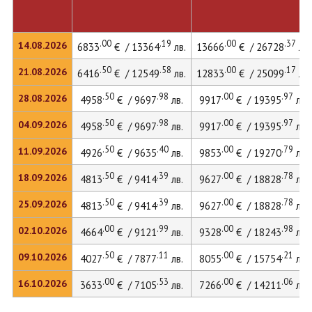
.00
.19
.00
.37
14.08.2026
6833
€ / 13364
лв.
13666
€ / 26728
лв.
.50
.58
.00
.17
21.08.2026
6416
€ / 12549
лв.
12833
€ / 25099
лв.
.50
.98
.00
.97
28.08.2026
4958
€ / 9697
лв.
9917
€ / 19395
лв.
.50
.98
.00
.97
04.09.2026
4958
€ / 9697
лв.
9917
€ / 19395
лв.
.50
.40
.00
.79
11.09.2026
4926
€ / 9635
лв.
9853
€ / 19270
лв.
.50
.39
.00
.78
18.09.2026
4813
€ / 9414
лв.
9627
€ / 18828
лв.
.50
.39
.00
.78
25.09.2026
4813
€ / 9414
лв.
9627
€ / 18828
лв.
.00
.99
.00
.98
02.10.2026
4664
€ / 9121
лв.
9328
€ / 18243
лв.
.50
.11
.00
.21
09.10.2026
4027
€ / 7877
лв.
8055
€ / 15754
лв.
.00
.53
.00
.06
16.10.2026
3633
€ / 7105
лв.
7266
€ / 14211
лв.