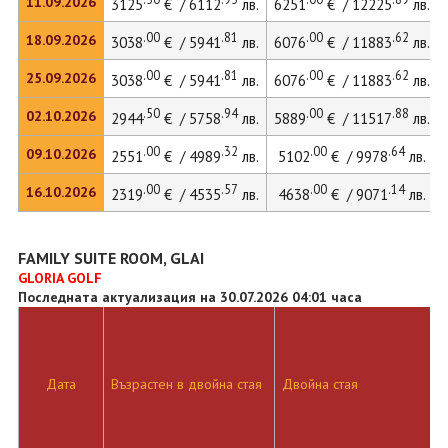
11.09.2026
3125
€ / 6112
лв.
6251
€ / 12225
лв.
.00
.81
.00
.62
18.09.2026
3038
€ / 5941
лв.
6076
€ / 11883
лв.
.00
.81
.00
.62
25.09.2026
3038
€ / 5941
лв.
6076
€ / 11883
лв.
.50
.94
.00
.88
02.10.2026
2944
€ / 5758
лв.
5889
€ / 11517
лв.
.00
.32
.00
.64
09.10.2026
2551
€ / 4989
лв.
5102
€ / 9978
лв.
.00
.57
.00
.14
16.10.2026
2319
€ / 4535
лв.
4638
€ / 9071
лв.
FAMILY SUITE ROOM, GLAI
GLORIA GOLF
Последната актуализация на 30.07.2026 04:01 часа
Дата
Възрастен в двойна стая
Двойна стая