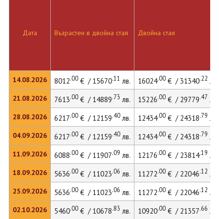
Дата
Възрастен в двойна стая
Двойна стая
.00
.11
.00
.22
14.08.2026
8012
€ / 15670
лв.
16024
€ / 31340
лв.
.00
.73
.00
.47
21.08.2026
7613
€ / 14889
лв.
15226
€ / 29779
лв.
.00
.40
.00
.79
28.08.2026
6217
€ / 12159
лв.
12434
€ / 24318
лв.
.00
.40
.00
.79
04.09.2026
6217
€ / 12159
лв.
12434
€ / 24318
лв.
.00
.09
.00
.19
11.09.2026
6088
€ / 11907
лв.
12176
€ / 23814
лв.
.00
.06
.00
.12
18.09.2026
5636
€ / 11023
лв.
11272
€ / 22046
лв.
.00
.06
.00
.12
25.09.2026
5636
€ / 11023
лв.
11272
€ / 22046
лв.
.00
.83
.00
.66
02.10.2026
5460
€ / 10678
лв.
10920
€ / 21357
лв.