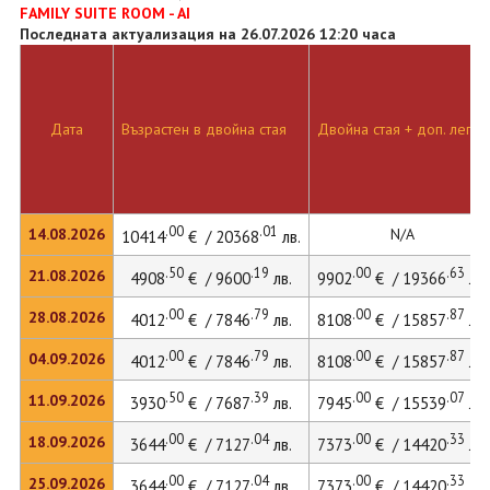
FAMILY SUITE ROOM - AI
Последната актуализация на 26.07.2026 12:20 часа
Дата
Възрастен в двойна стая
Двойна стая + доп. легло
.00
.01
14.08.2026
N/A
10414
€ / 20368
лв.
.50
.19
.00
.63
21.08.2026
4908
€ / 9600
лв.
9902
€ / 19366
лв.
.00
.79
.00
.87
28.08.2026
4012
€ / 7846
лв.
8108
€ / 15857
лв.
.00
.79
.00
.87
04.09.2026
4012
€ / 7846
лв.
8108
€ / 15857
лв.
.50
.39
.00
.07
11.09.2026
3930
€ / 7687
лв.
7945
€ / 15539
лв.
.00
.04
.00
.33
18.09.2026
3644
€ / 7127
лв.
7373
€ / 14420
лв.
.00
.04
.00
.33
25.09.2026
3644
€ / 7127
лв.
7373
€ / 14420
лв.