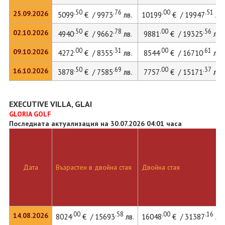
.50
.76
.00
.51
25.09.2026
5099
€ / 9973
лв.
10199
€ / 19947
лв.
.50
.78
.00
.56
02.10.2026
4940
€ / 9662
лв.
9881
€ / 19325
лв.
.00
.31
.00
.61
09.10.2026
4272
€ / 8355
лв.
8544
€ / 16710
лв.
.50
.69
.00
.37
16.10.2026
3878
€ / 7585
лв.
7757
€ / 15171
лв.
EXECUTIVE VILLA, GLAI
GLORIA GOLF
Последната актуализация на 30.07.2026 04:01 часа
Дата
Възрастен в двойна стая
Двойна стая
.00
.58
.00
.16
14.08.2026
8024
€ / 15693
лв.
16048
€ / 31387
лв.