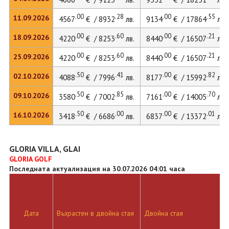
.00
.28
.00
.55
11.09.2026
4567
€ / 8932
лв.
9134
€ / 17864
лв.
.00
.60
.00
.21
18.09.2026
4220
€ / 8253
лв.
8440
€ / 16507
лв.
.00
.60
.00
.21
25.09.2026
4220
€ / 8253
лв.
8440
€ / 16507
лв.
.50
.41
.00
.82
02.10.2026
4088
€ / 7996
лв.
8177
€ / 15992
лв.
.50
.85
.00
.70
09.10.2026
3580
€ / 7002
лв.
7161
€ / 14005
лв.
.50
.00
.00
.01
16.10.2026
3418
€ / 6686
лв.
6837
€ / 13372
лв.
GLORIA VILLA, GLAI
GLORIA GOLF
Последната актуализация на 30.07.2026 04:01 часа
Дата
Възрастен в двойна стая
Двойна стая