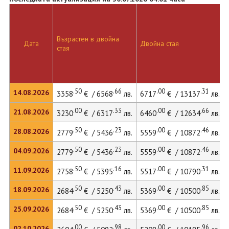
Възрастен в двойна
Дата
Двойна стая
стая
.50
.66
.00
.31
14.08.2026
3358
€ / 6568
лв.
6717
€ / 13137
лв.
.00
.33
.00
.66
21.08.2026
3230
€ / 6317
лв.
6460
€ / 12634
лв.
.50
.23
.00
.46
28.08.2026
2779
€ / 5436
лв.
5559
€ / 10872
лв.
.50
.23
.00
.46
04.09.2026
2779
€ / 5436
лв.
5559
€ / 10872
лв.
.50
.16
.00
.31
11.09.2026
2758
€ / 5395
лв.
5517
€ / 10790
лв.
.50
.43
.00
.85
18.09.2026
2684
€ / 5250
лв.
5369
€ / 10500
лв.
.50
.43
.00
.85
25.09.2026
2684
€ / 5250
лв.
5369
€ / 10500
лв.
.00
.98
.00
.96
02.10.2026