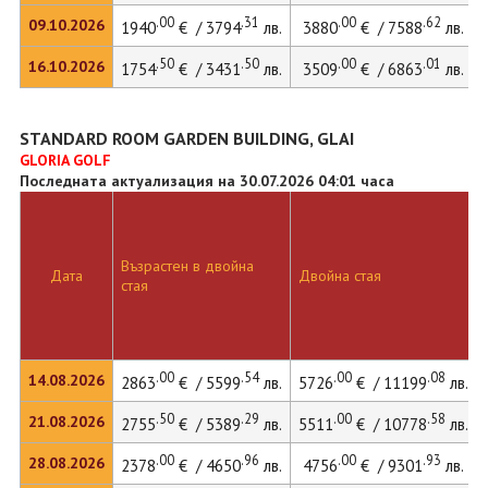
.00
.31
.00
.62
09.10.2026
1940
€ / 3794
лв.
3880
€ / 7588
лв.
.50
.50
.00
.01
16.10.2026
1754
€ / 3431
лв.
3509
€ / 6863
лв.
STANDARD ROOM GARDEN BUILDING, GLAI
GLORIA GOLF
Последната актуализация на 30.07.2026 04:01 часа
Възрастен в двойна
Дата
Двойна стая
стая
.00
.54
.00
.08
14.08.2026
2863
€ / 5599
лв.
5726
€ / 11199
лв.
.50
.29
.00
.58
21.08.2026
2755
€ / 5389
лв.
5511
€ / 10778
лв.
.00
.96
.00
.93
28.08.2026
2378
€ / 4650
лв.
4756
€ / 9301
лв.