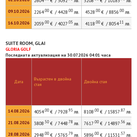
2604
€ / 5092
лв.
5208
€ / 10185
лв.
.00
.00
.00
.00
09.10.2026
2264
€ / 4428
лв.
4528
€ / 8856
лв.
.00
.05
.00
.11
16.10.2026
2059
€ / 4027
лв.
4118
€ / 8054
лв.
SUITE ROOM, GLAI
GLORIA GOLF
Последната актуализация на 30.07.2026 04:01 часа
Възрастен в двойна
Дата
Двойна стая
стая
.00
.93
.00
.87
14.08.2026
4054
€ / 7928
лв.
8108
€ / 15857
лв.
.50
.78
.00
.56
21.08.2026
3808
€ / 7448
лв.
7617
€ / 14897
лв.
.00
.79
.00
.57
28.08.2026
2948
€ / 5765
лв.
5896
€ / 11531
лв.