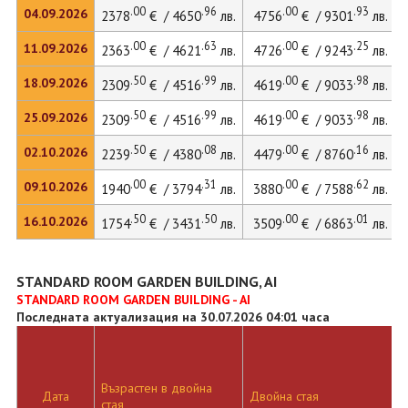
.00
.96
.00
.93
04.09.2026
2378
€ / 4650
лв.
4756
€ / 9301
лв.
.00
.63
.00
.25
11.09.2026
2363
€ / 4621
лв.
4726
€ / 9243
лв.
.50
.99
.00
.98
18.09.2026
2309
€ / 4516
лв.
4619
€ / 9033
лв.
.50
.99
.00
.98
25.09.2026
2309
€ / 4516
лв.
4619
€ / 9033
лв.
.50
.08
.00
.16
02.10.2026
2239
€ / 4380
лв.
4479
€ / 8760
лв.
.00
.31
.00
.62
09.10.2026
1940
€ / 3794
лв.
3880
€ / 7588
лв.
.50
.50
.00
.01
16.10.2026
1754
€ / 3431
лв.
3509
€ / 6863
лв.
STANDARD ROOM GARDEN BUILDING, AI
STANDARD ROOM GARDEN BUILDING - AI
Последната актуализация на 30.07.2026 04:01 часа
Възрастен в двойна
Дата
Двойна стая
стая