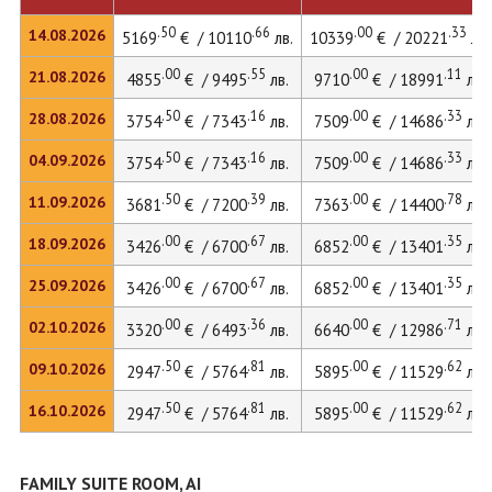
.50
.66
.00
.33
14.08.2026
5169
€ / 10110
лв.
10339
€ / 20221
лв.
.00
.55
.00
.11
21.08.2026
4855
€ / 9495
лв.
9710
€ / 18991
лв.
.50
.16
.00
.33
28.08.2026
3754
€ / 7343
лв.
7509
€ / 14686
лв.
.50
.16
.00
.33
04.09.2026
3754
€ / 7343
лв.
7509
€ / 14686
лв.
.50
.39
.00
.78
11.09.2026
3681
€ / 7200
лв.
7363
€ / 14400
лв.
.00
.67
.00
.35
18.09.2026
3426
€ / 6700
лв.
6852
€ / 13401
лв.
.00
.67
.00
.35
25.09.2026
3426
€ / 6700
лв.
6852
€ / 13401
лв.
.00
.36
.00
.71
02.10.2026
3320
€ / 6493
лв.
6640
€ / 12986
лв.
.50
.81
.00
.62
09.10.2026
2947
€ / 5764
лв.
5895
€ / 11529
лв.
.50
.81
.00
.62
16.10.2026
2947
€ / 5764
лв.
5895
€ / 11529
лв.
FAMILY SUITE ROOM, AI