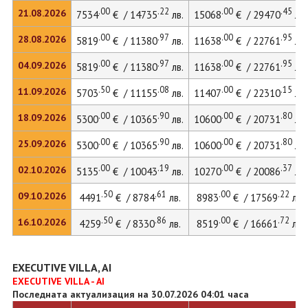
.00
.22
.00
.45
21.08.2026
7534
€ / 14735
лв.
15068
€ / 29470
лв.
.00
.97
.00
.95
28.08.2026
5819
€ / 11380
лв.
11638
€ / 22761
лв.
.00
.97
.00
.95
04.09.2026
5819
€ / 11380
лв.
11638
€ / 22761
лв.
.50
.08
.00
.15
11.09.2026
5703
€ / 11155
лв.
11407
€ / 22310
лв.
.00
.90
.00
.80
18.09.2026
5300
€ / 10365
лв.
10600
€ / 20731
лв.
.00
.90
.00
.80
25.09.2026
5300
€ / 10365
лв.
10600
€ / 20731
лв.
.00
.19
.00
.37
02.10.2026
5135
€ / 10043
лв.
10270
€ / 20086
лв.
.50
.61
.00
.22
09.10.2026
4491
€ / 8784
лв.
8983
€ / 17569
лв.
.50
.86
.00
.72
16.10.2026
4259
€ / 8330
лв.
8519
€ / 16661
лв.
EXECUTIVE VILLA, AI
EXECUTIVE VILLA - AI
Последната актуализация на 30.07.2026 04:01 часа