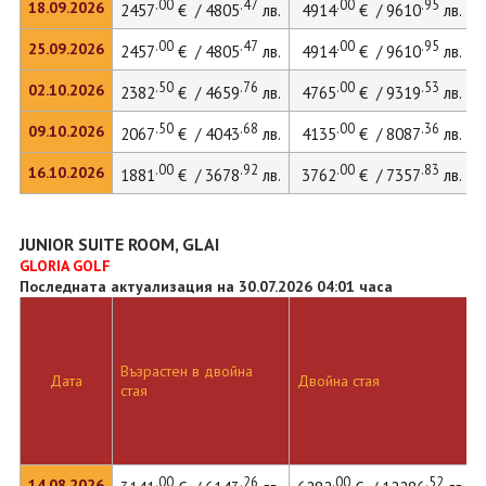
.00
.47
.00
.95
18.09.2026
2457
€ / 4805
лв.
4914
€ / 9610
лв.
.00
.47
.00
.95
25.09.2026
2457
€ / 4805
лв.
4914
€ / 9610
лв.
.50
.76
.00
.53
02.10.2026
2382
€ / 4659
лв.
4765
€ / 9319
лв.
.50
.68
.00
.36
09.10.2026
2067
€ / 4043
лв.
4135
€ / 8087
лв.
.00
.92
.00
.83
16.10.2026
1881
€ / 3678
лв.
3762
€ / 7357
лв.
JUNIOR SUITE ROOM, GLAI
GLORIA GOLF
Последната актуализация на 30.07.2026 04:01 часа
Възрастен в двойна
Дата
Двойна стая
стая
.00
.26
.00
.52
14.08.2026