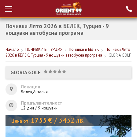
Почивки Лято 2026 в БЕЛЕК, Турция - 9
Проверка на
Вход за агенти
резервация
нощувки автобусна програма
РАННИ ЗАПИСВАНИЯ ТУРЦИЯ
Начало
ПОЧИВКИ В ТУРЦИЯ
Почивки в БЕЛЕК
Почивки Лято
2026 в БЕЛЕК, Турция - 9 нощувки автобусна програма
GLORIA GOLF
НОВА ГОДИНА ТУРЦИЯ
НОВА ГОДИНА
GLORIA GOLF
ПОЧИВКИ
Локация
Белек,Анталия
КРУИЗИ
Продължителност
ЕКЗОТИКА
12 дни / 9 нощувки
1755
€
/
3432
лв.
ЕКСКУРЗИИ
Цена от: