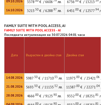
.00
.79
.00
.59
09.10.2026
3378
€ / 6606
лв.
6756
€ / 13213
лв.
.50
.97
.00
.94
16.10.2026
3215
€ / 6288
лв.
6431
€ / 12577
лв.
FAMILY SUITE WITH POOL ACCESS, AI
FAMILY SUITE WITH POOL ACCESS - AI
Последната актуализация на 30.07.2026 04:01 часа
Дата
Възрастен в двойна стая
Двойна стая
.50
.53
.00
.06
14.08.2026
5987
€ / 11710
лв.
11975
€ / 23421
лв.
.50
.52
.00
.04
21.08.2026
5693
€ / 11135
лв.
11387
€ / 22271
лв.
.00
.90
.00
.81
28.08.2026
4666
€ / 9125
лв.
9332
€ / 18251
лв.
.00
.90
.00
.81
04.09.2026
4666
€ / 9125
лв.
9332
€ / 18251
лв.