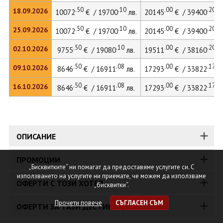
.50
.10
.00
.20
18.09.2026
10072
€ / 19700
лв.
20145
€ / 39400
лв
.50
.10
.00
.20
25.09.2026
10072
€ / 19700
лв.
20145
€ / 39400
лв
.50
.10
.00
.20
02.10.2026
9755
€ / 19080
лв.
19511
€ / 38160
лв
.50
.08
.00
.17
09.10.2026
8646
€ / 16911
лв.
17293
€ / 33822
лв
.50
.08
.00
.17
16.10.2026
8646
€ / 16911
лв.
17293
€ / 33822
лв
ОПИСАНИЕ
ПРОМОЦИИ
„Бисквитките“ ни помагат да предоставяме услугите си. С
използването на услугите ни приемате, че можем да използваме
ОФЕРТИ С ТОЗИ ХОТЕЛ
„бисквитки“.
Прочети повече
СЪГЛАСЕН СЪМ
ОФЕРТИ ЗА ТАЗИ ДЕСТИНАЦИЯ