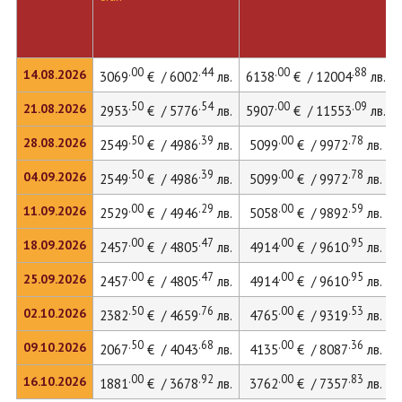
.00
.44
.00
.88
14.08.2026
3069
€ / 6002
лв.
6138
€ / 12004
лв.
.50
.54
.00
.09
21.08.2026
2953
€ / 5776
лв.
5907
€ / 11553
лв.
.50
.39
.00
.78
28.08.2026
2549
€ / 4986
лв.
5099
€ / 9972
лв.
.50
.39
.00
.78
04.09.2026
2549
€ / 4986
лв.
5099
€ / 9972
лв.
.00
.29
.00
.59
11.09.2026
2529
€ / 4946
лв.
5058
€ / 9892
лв.
.00
.47
.00
.95
18.09.2026
2457
€ / 4805
лв.
4914
€ / 9610
лв.
.00
.47
.00
.95
25.09.2026
2457
€ / 4805
лв.
4914
€ / 9610
лв.
.50
.76
.00
.53
02.10.2026
2382
€ / 4659
лв.
4765
€ / 9319
лв.
.50
.68
.00
.36
09.10.2026
2067
€ / 4043
лв.
4135
€ / 8087
лв.
.00
.92
.00
.83
16.10.2026
1881
€ / 3678
лв.
3762
€ / 7357
лв.