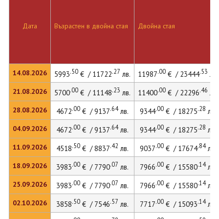
Дата
Възрастен в двойна стая
Двойна стая
.50
.27
.00
.53
14.08.2026
5993
€ / 11722
лв.
11987
€ / 23444
лв.
.00
.23
.00
.46
21.08.2026
5700
€ / 11148
лв.
11400
€ / 22296
лв.
.00
.64
.00
.28
28.08.2026
4672
€ / 9137
лв.
9344
€ / 18275
лв.
.00
.64
.00
.28
04.09.2026
4672
€ / 9137
лв.
9344
€ / 18275
лв.
.50
.42
.00
.84
11.09.2026
4518
€ / 8837
лв.
9037
€ / 17674
лв.
.00
.07
.00
.14
18.09.2026
3983
€ / 7790
лв.
7966
€ / 15580
лв.
.00
.07
.00
.14
25.09.2026
3983
€ / 7790
лв.
7966
€ / 15580
лв.
.50
.57
.00
.14
02.10.2026
3858
€ / 7546
лв.
7717
€ / 15093
лв.