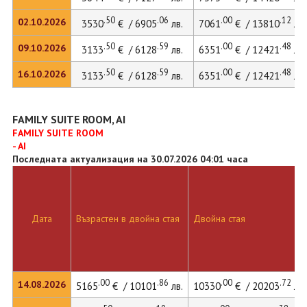
.50
.06
.00
.12
02.10.2026
3530
€ / 6905
лв.
7061
€ / 13810
лв.
.50
.59
.00
.48
09.10.2026
3133
€ / 6128
лв.
6351
€ / 12421
лв.
.50
.59
.00
.48
16.10.2026
3133
€ / 6128
лв.
6351
€ / 12421
лв.
FAMILY SUITE ROOM, AI
FAMILY SUITE ROOM
- AI
Последната актуализация на 30.07.2026 04:01 часа
Дата
Възрастен в двойна стая
Двойна стая
.00
.86
.00
.72
14.08.2026
5165
€ / 10101
лв.
10330
€ / 20203
лв.