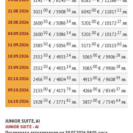
3141
€ / 6143
лв.
6282
€ / 12286
лв.
.00
.56
.00
.12
21.08.2026
3021
€ / 5908
лв.
6042
€ / 11817
лв.
.50
.14
.00
.27
28.08.2026
2600
€ / 5086
лв.
5201
€ / 10172
лв.
.50
.14
.00
.27
04.09.2026
2600
€ / 5086
лв.
5201
€ / 10172
лв.
.50
.80
.00
.60
11.09.2026
2585
€ / 5056
лв.
5171
€ / 10113
лв.
.50
.14
.00
.28
18.09.2026
2532
€ / 4953
лв.
5065
€ / 9906
лв.
.50
.14
.00
.28
25.09.2026
2532
€ / 4953
лв.
5065
€ / 9906
лв.
.50
.50
.00
.99
02.10.2026
2456
€ / 4804
лв.
4913
€ / 9608
лв.
.00
.79
.00
.57
09.10.2026
2133
€ / 4171
лв.
4266
€ / 8343
лв.
.50
.82
.00
.64
16.10.2026
1928
€ / 3771
лв.
3857
€ / 7543
лв.
JUNIOR SUITE, AI
JUNIOR SUITE - AI
Последната актуализация на 30.07.2026 04:01 часа