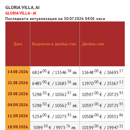
GLORIA VILLA, AI
GLORIA VILLA - AI
Последната актуализация на 30.07.2026 04:01 часа
Дата
Възрастен в двойна стая
Двойна стая
.00
.58
.00
.17
14.08.2026
6824
€ / 13346
лв.
13648
€ / 26693
лв.
.00
.56
.00
.12
21.08.2026
6485
€ / 12683
лв.
12970
€ / 25367
лв.
.50
.97
.00
.93
28.08.2026
5298
€ / 10362
лв.
10597
€ / 20725
лв.
.50
.97
.00
.93
04.09.2026
5298
€ / 10362
лв.
10597
€ / 20725
лв.
.00
.93
.00
.86
11.09.2026
5254
€ / 10275
лв.
10508
€ / 20551
лв.
.50
.76
.00
.51
18.09.2026
5099
€ / 9973
лв.
10199
€ / 19947
лв.