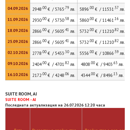
.00
.79
.00
.57
04.09.2026
2948
€ / 5765
лв.
5896
€ / 11531
лв.
.00
.58
.00
.16
11.09.2026
2930
€ / 5730
лв.
5860
€ / 11461
лв.
.00
.41
.00
.82
18.09.2026
2866
€ / 5605
лв.
5732
€ / 11210
лв.
.00
.41
.00
.82
25.09.2026
2866
€ / 5605
лв.
5732
€ / 11210
лв.
.00
.30
.00
.59
02.10.2026
2778
€ / 5433
лв.
5556
€ / 10866
лв.
.00
.82
.00
.63
09.10.2026
2404
€ / 4701
лв.
4808
€ / 9403
лв.
.00
.06
.00
.13
16.10.2026
2172
€ / 4248
лв.
4344
€ / 8496
лв.
SUITE ROOM, AI
SUITE ROOM - AI
Последната актуализация на 26.07.2026 12:20 часа