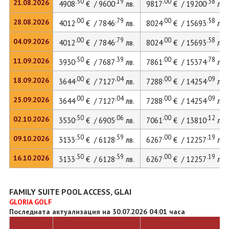
.50
.19
.00
.38
21.08.2026
4908
€ / 9600
лв.
9817
€ / 19200
лв.
.00
.79
.00
.58
28.08.2026
4012
€ / 7846
лв.
8024
€ / 15693
лв.
.00
.79
.00
.58
04.09.2026
4012
€ / 7846
лв.
8024
€ / 15693
лв.
.50
.39
.00
.78
11.09.2026
3930
€ / 7687
лв.
7861
€ / 15374
лв.
.00
.04
.00
.09
18.09.2026
3644
€ / 7127
лв.
7288
€ / 14254
лв.
.00
.04
.00
.09
25.09.2026
3644
€ / 7127
лв.
7288
€ / 14254
лв.
.50
.06
.00
.12
02.10.2026
3530
€ / 6905
лв.
7061
€ / 13810
лв.
.50
.59
.00
.19
09.10.2026
3133
€ / 6128
лв.
6267
€ / 12257
лв.
.50
.59
.00
.19
16.10.2026
3133
€ / 6128
лв.
6267
€ / 12257
лв.
FAMILY SUITE POOL ACCESS, GLAI
GLORIA GOLF
Последната актуализация на 30.07.2026 04:01 часа