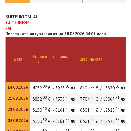
SUITE ROOM, AI
SUITE ROOM
- AI
Последната актуализация на 30.07.2026 04:01 часа
Възрастен в двойна
Дата
Двойна стая
стая
.00
.02
.00
.05
14.08.2026
4052
€ / 7925
лв.
8104
€ / 15850
лв.
.00
.86
.00
.71
21.08.2026
3852
€ / 7533
лв.
7704
€ / 15067
лв.
.50
.84
.00
.68
28.08.2026
3150
€ / 6161
лв.
6301
€ / 12323
лв.
.50
.84
.00
.68
04.09.2026
3150
€ / 6161
лв.
6301
€ / 12323
лв.
.50
.95
.00
.89