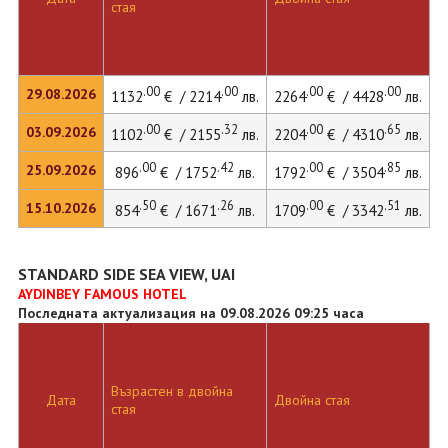
стая
.00
.00
.00
.00
29.08.2026
1132
€ / 2214
лв.
2264
€ / 4428
лв.
.00
.32
.00
.65
03.09.2026
1102
€ / 2155
лв.
2204
€ / 4310
лв.
.00
.42
.00
.85
25.09.2026
896
€ / 1752
лв.
1792
€ / 3504
лв.
.50
.26
.00
.51
15.10.2026
854
€ / 1671
лв.
1709
€ / 3342
лв.
STANDARD SIDE SEA VIEW, UAI
AYDINBEY FAMOUS HOTEL
Последната актуализация на 09.08.2026 09:25 часа
Възрастен в двойна
Дата
Двойна стая
стая