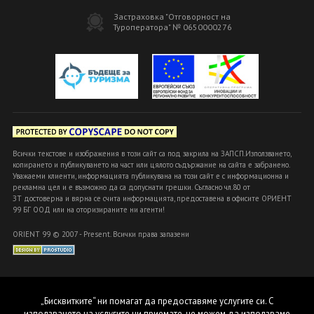
Застраховка "Отговорност на
Туроператора" № 0650000276
Всички текстове и изображения в този сайт са под закрила на ЗАПСП.Използването,
копирането и публикуването на част или цялото съдържание на сайта е забранено.
Уважаеми клиенти, информацията публикувана на този сайт е с информационна и
рекламна цел и е възможно да са допуснати грешки. Съгласно чл.80 от
ЗТ достоверна и вярна се счита информацията, предоставена в офисите ОРИЕНТ
99 БГ ООД или на оторизираните ни агенти!
ORIENT 99 © 2007 - Present. Всички права запазени
„Бисквитките“ ни помагат да предоставяме услугите си. С
използването на услугите ни приемате, че можем да използваме