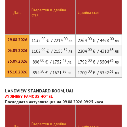
Възрастен в двойна
Дата
Двойна стая
стая
.00
.00
.00
.00
29.08.2026
1132
€ / 2214
лв.
2264
€ / 4428
лв.
.00
.32
.00
.65
03.09.2026
1102
€ / 2155
лв.
2204
€ / 4310
лв.
.00
.42
.00
.85
25.09.2026
896
€ / 1752
лв.
1792
€ / 3504
лв.
.50
.26
.00
.51
15.10.2026
854
€ / 1671
лв.
1709
€ / 3342
лв.
LANDVIEW STANDARD ROOM, UAI
AYDINBEY FAMOUS HOTEL
Последната актуализация на 09.08.2026 09:25 часа
Възрастен в двойна
Дата
Двойна стая