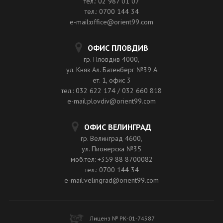
тел.: 02 987 01 07
тел.: 0700 144 34
e-mail:office@orient99.com
ОФИС ПЛОВДИВ
гр. Пловдив 4000,
ул. Княз Ал. Батенберг №39 A
ет. 1, офис 3
тел.: 032 622 174 / 032 660 818
e-mail:plovdiv@orient99.com
ОФИС ВЕЛИНГРАД
гр. Велинград 4600,
ул. Пионерска №35
моб.тел: +359 88 8700082
тел.: 0700 144 34
e-mail:velingrad@orient99.com
Лиценз № РК-01-74587