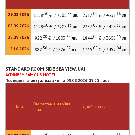
.50
.83
.00
.66
29.08.2026
1158
€ / 2265
лв.
2317
€ / 4531
лв.
.50
.15
.00
.31
03.09.2026
1128
€ / 2207
лв.
2257
€ / 4414
лв.
.00
.28
.00
.55
25.09.2026
922
€ / 1803
лв.
1844
€ / 3606
лв.
.50
.02
.00
.04
15.10.2026
882
€ / 1726
лв.
1765
€ / 3452
лв.
STANDARD ROOM SIDE SEA VIEW, UAI
AYDINBEY FAMOUS HOTEL
Последната актуализация на 09.08.2026 09:25 часа
Възрастен в двойна
Дата
Двойна стая
стая
.50
.83
.00
.66