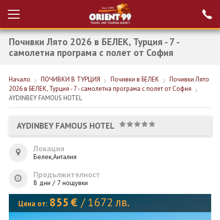
Почивки Лято 2026 в БЕЛЕК, Турция - 7 -
Проверка на
Вход за агенти
резервация
самолетна програма с полет от София
РАННИ ЗАПИСВАНИЯ ТУРЦИЯ
Начало
ПОЧИВКИ В ТУРЦИЯ
Почивки в БЕЛЕК
Почивки Лято
2026 в БЕЛЕК, Турция - 7 - самолетна програма с полет от София
НОВА ГОДИНА ТУРЦИЯ
AYDINBEY FAMOUS HOTEL
НОВА ГОДИНА
AYDINBEY FAMOUS HOTEL
ПОЧИВКИ
Локация
КРУИЗИ
Белек,Анталия
ЕКЗОТИКА
Продължителност
8 дни / 7 нощувки
ЕКСКУРЗИИ
855
€
/
1672
лв.
Цена от: