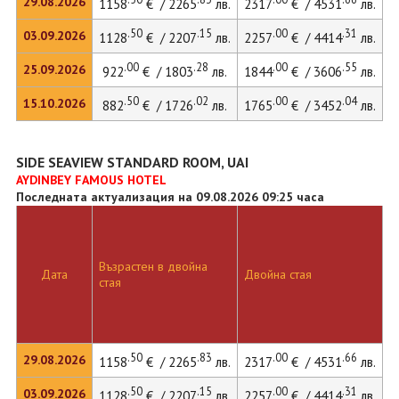
29.08.2026
1158
€ / 2265
лв.
2317
€ / 4531
лв.
.50
.15
.00
.31
03.09.2026
1128
€ / 2207
лв.
2257
€ / 4414
лв.
.00
.28
.00
.55
25.09.2026
922
€ / 1803
лв.
1844
€ / 3606
лв.
.50
.02
.00
.04
15.10.2026
882
€ / 1726
лв.
1765
€ / 3452
лв.
SIDE SEAVIEW STANDARD ROOM, UAI
AYDINBEY FAMOUS HOTEL
Последната актуализация на 09.08.2026 09:25 часа
Възрастен в двойна
Дата
Двойна стая
стая
.50
.83
.00
.66
29.08.2026
1158
€ / 2265
лв.
2317
€ / 4531
лв.
.50
.15
.00
.31
03.09.2026
1128
€ / 2207
лв.
2257
€ / 4414
лв.