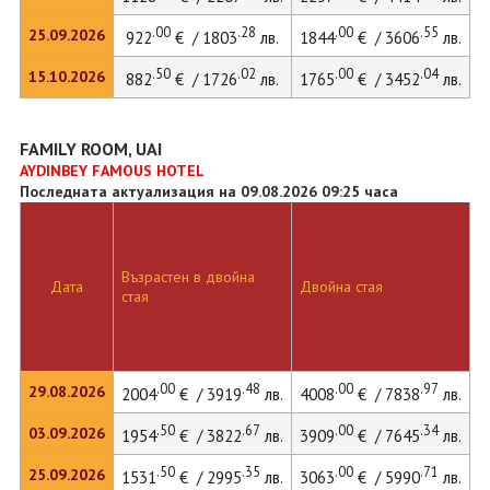
.00
.28
.00
.55
25.09.2026
922
€ / 1803
лв.
1844
€ / 3606
лв.
.50
.02
.00
.04
15.10.2026
882
€ / 1726
лв.
1765
€ / 3452
лв.
FAMILY ROOM, UAI
AYDINBEY FAMOUS HOTEL
Последната актуализация на 09.08.2026 09:25 часа
Възрастен в двойна
Дата
Двойна стая
стая
.00
.48
.00
.97
29.08.2026
2004
€ / 3919
лв.
4008
€ / 7838
лв.
.50
.67
.00
.34
03.09.2026
1954
€ / 3822
лв.
3909
€ / 7645
лв.
.50
.35
.00
.71
25.09.2026
1531
€ / 2995
лв.
3063
€ / 5990
лв.