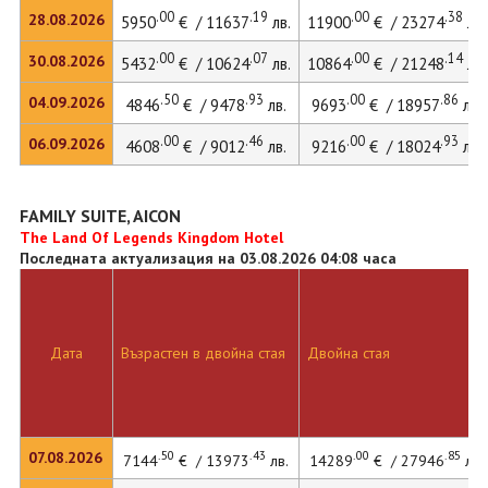
.00
.19
.00
.38
28.08.2026
5950
€ / 11637
лв.
11900
€ / 23274
лв.
.00
.07
.00
.14
30.08.2026
5432
€ / 10624
лв.
10864
€ / 21248
лв.
.50
.93
.00
.86
04.09.2026
4846
€ / 9478
лв.
9693
€ / 18957
лв.
.00
.46
.00
.93
06.09.2026
4608
€ / 9012
лв.
9216
€ / 18024
лв.
FAMILY SUITE, AICON
The Land Of Legends Kingdom Hotel
Последната актуализация на 03.08.2026 04:08 часа
Дата
Възрастен в двойна стая
Двойна стая
.50
.43
.00
.85
07.08.2026
7144
€ / 13973
лв.
14289
€ / 27946
лв.