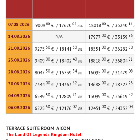
.00
.07
.00
.14
07.08.2026
9009
€ / 17620
лв.
18018
€ / 35240
лв.
.00
.96
14.08.2026
N/A
17977
€ / 35159
лв.
.50
.30
.00
.60
21.08.2026
9275
€ / 18141
лв.
18551
€ / 36282
лв.
.00
.40
.00
.81
23.08.2026
9409
€ / 18402
лв.
18818
€ / 36804
лв.
.50
.54
.00
.08
28.08.2026
8047
€ / 15739
лв.
16095
€ / 31479
лв.
.00
.62
.00
.23
30.08.2026
7344
€ / 14363
лв.
14688
€ / 28727
лв.
.50
.71
.00
.42
04.09.2026
6549
€ / 12809
лв.
13099
€ / 25619
лв.
.50
.02
.00
.04
06.09.2026
6225
€ / 12176
лв.
12451
€ / 24352
лв.
TERRACE SUITE ROOM, AICON
The Land Of Legends Kingdom Hotel