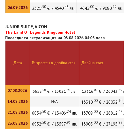
.50
.46
.00
.92
06.09.2026
2321
€ / 4540
лв.
4643
€ / 9080
лв.
JUNIOR SUITE, AICON
The Land Of Legends Kingdom Hotel
Последната актуализация на 03.08.2026 04:08 часа
Дата
Възрастен в двойна стая
Двойна стая
.00
.92
.00
.83
07.08.2026
6658
€ / 13021
лв.
13316
€ / 26043
лв.
.00
.10
14.08.2026
N/A
13310
€ / 26032
лв.
.50
.24
.00
.47
21.08.2026
6854
€ / 13406
лв.
13709
€ / 26812
лв.
.50
.91
.00
.82
23.08.2026
6952
€ / 13597
лв.
13905
€ / 27195
лв.