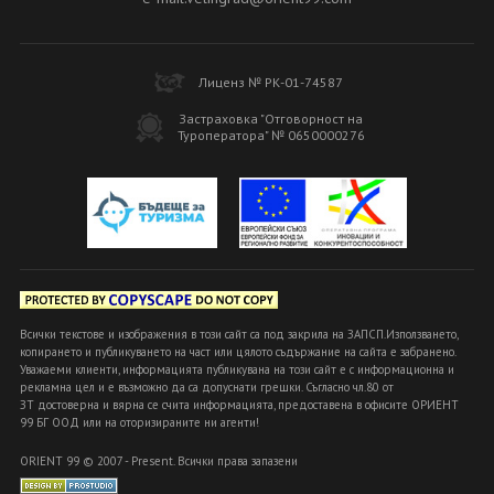
Лиценз № РК-01-74587
Застраховка "Отговорност на
Туроператора" № 0650000276
Всички текстове и изображения в този сайт са под закрила на ЗАПСП.Използването,
копирането и публикуването на част или цялото съдържание на сайта е забранено.
Уважаеми клиенти, информацията публикувана на този сайт е с информационна и
рекламна цел и е възможно да са допуснати грешки. Съгласно чл.80 от
ЗТ достоверна и вярна се счита информацията, предоставена в офисите ОРИЕНТ
99 БГ ООД или на оторизираните ни агенти!
ORIENT 99 © 2007 - Present. Всички права запазени