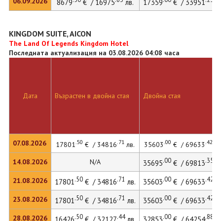
06.09.2026
8679
€ / 16975
лв.
17359
€ / 33951
лв
KINGDOM SUITE, AICON
The Land Of Legends Kingdom Hotel
Последната актуализация на 03.08.2026 04:08 часа
Дата
Възрастен в двойна стая
Двойна стая
.50
.71
.00
.42
07.08.2026
17801
€ / 34816
лв.
35603
€ / 69633
лв
.00
.35
14.08.2026
N/A
35695
€ / 69813
лв
.50
.71
.00
.42
21.08.2026
17801
€ / 34816
лв.
35603
€ / 69633
лв
.50
.71
.00
.42
23.08.2026
17801
€ / 34816
лв.
35603
€ / 69633
лв
.50
.44
.00
.88
28.08.2026
16426
€ / 32127
лв.
32853
€ / 64254
лв