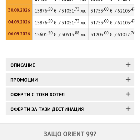
.50
.73
.00
.47
30.08.2026
15876
€ / 31051
лв.
31753
€ / 62103
лв
.50
.73
.00
.47
04.09.2026
15876
€ / 31051
лв.
31753
€ / 62103
лв
.50
.88
.00
.76
06.09.2026
15601
€ / 30513
лв.
31203
€ / 61027
лв
ОПИСАНИЕ
ПРОМОЦИИ
ОФЕРТИ С ТОЗИ ХОТЕЛ
ОФЕРТИ ЗА ТАЗИ ДЕСТИНАЦИЯ
ЗАЩО ORIENT 99?