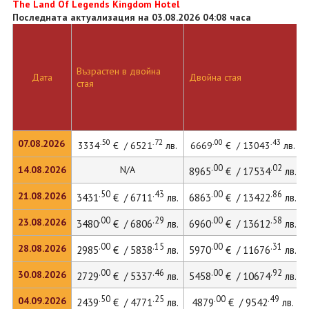
The Land Of Legends Kingdom Hotel
Последната актуализация на 03.08.2026 04:08 часа
Възрастен в двойна
Дата
Двойна стая
стая
.50
.72
.00
.43
07.08.2026
3334
€ / 6521
лв.
6669
€ / 13043
лв.
.00
.02
14.08.2026
N/A
8965
€ / 17534
лв.
.50
.43
.00
.86
21.08.2026
3431
€ / 6711
лв.
6863
€ / 13422
лв.
.00
.29
.00
.58
23.08.2026
3480
€ / 6806
лв.
6960
€ / 13612
лв.
.00
.15
.00
.31
28.08.2026
2985
€ / 5838
лв.
5970
€ / 11676
лв.
.00
.46
.00
.92
30.08.2026
2729
€ / 5337
лв.
5458
€ / 10674
лв.
.50
.25
.00
.49
04.09.2026
2439
€ / 4771
лв.
4879
€ / 9542
лв.