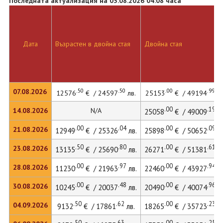
Последната актуализация на 03.08.2026 04:08 часа
Дата
Възрастен в двойна стая
Двойна стая
.50
.50
.00
.99
07.08.2026
12576
€ / 24597
лв.
25153
€ / 49194
лв
.00
.19
14.08.2026
N/A
25058
€ / 49009
лв
.00
.04
.00
.09
21.08.2026
12949
€ / 25326
лв.
25898
€ / 50652
лв
.50
.80
.00
.61
23.08.2026
13135
€ / 25690
лв.
26271
€ / 51381
лв
.00
.97
.00
.94
28.08.2026
11230
€ / 21963
лв.
22460
€ / 43927
лв
.00
.48
.00
.96
30.08.2026
10245
€ / 20037
лв.
20490
€ / 40074
лв
.50
.62
.00
.23
04.09.2026
9132
€ / 17861
лв.
18265
€ / 35723
лв
.50
.63
.00
.25