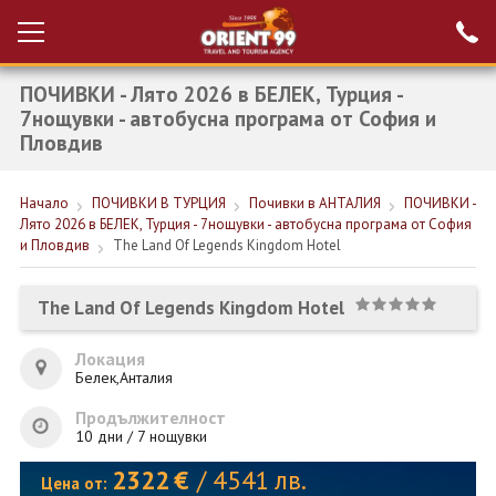
ПОЧИВКИ - Лято 2026 в БЕЛЕК, Турция -
Проверка на
Вход за агенти
резервация
7нощувки - автобусна програма от София и
Пловдив
РАННИ ЗАПИСВАНИЯ ТУРЦИЯ
Начало
ПОЧИВКИ В ТУРЦИЯ
Почивки в АНТАЛИЯ
ПОЧИВКИ -
НОВА ГОДИНА ТУРЦИЯ
Лято 2026 в БЕЛЕК, Турция - 7нощувки - автобусна програма от София
и Пловдив
The Land Of Legends Kingdom Hotel
НОВА ГОДИНА
ПОЧИВКИ
The Land Of Legends Kingdom Hotel
КРУИЗИ
Локация
Белек,Анталия
ЕКЗОТИКА
Продължителност
ЕКСКУРЗИИ
10 дни / 7 нощувки
2322
€
/
4541
лв.
Цена от: