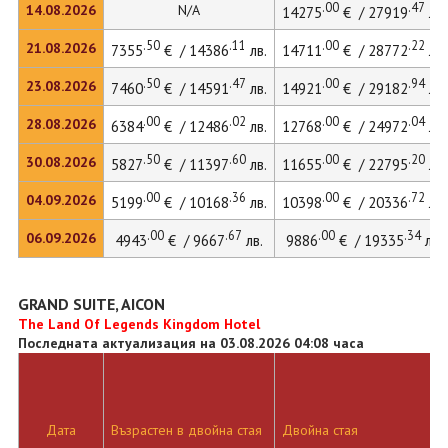
.00
.47
14.08.2026
N/A
14275
€ / 27919
лв.
.50
.11
.00
.22
21.08.2026
7355
€ / 14386
лв.
14711
€ / 28772
лв.
.50
.47
.00
.94
23.08.2026
7460
€ / 14591
лв.
14921
€ / 29182
лв.
.00
.02
.00
.04
28.08.2026
6384
€ / 12486
лв.
12768
€ / 24972
лв.
.50
.60
.00
.20
30.08.2026
5827
€ / 11397
лв.
11655
€ / 22795
лв.
.00
.36
.00
.72
04.09.2026
5199
€ / 10168
лв.
10398
€ / 20336
лв.
.00
.67
.00
.34
06.09.2026
4943
€ / 9667
лв.
9886
€ / 19335
лв.
GRAND SUITE, AICON
The Land Of Legends Kingdom Hotel
Последната актуализация на 03.08.2026 04:08 часа
Дата
Възрастен в двойна стая
Двойна стая