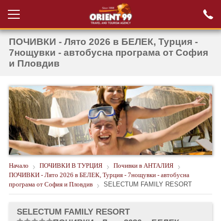
ПОЧИВКИ - Лято 2026 в БЕЛЕК, Турция -
Проверка на
Вход за агенти
резервация
7нощувки - автобусна програма от София
и Пловдив
РАННИ ЗАПИСВАНИЯ ТУРЦИЯ
НОВА ГОДИНА ТУРЦИЯ
НОВА ГОДИНА
ПОЧИВКИ
КРУИЗИ
Начало
ПОЧИВКИ В ТУРЦИЯ
Почивки в АНТАЛИЯ
ЕКЗОТИКА
ПОЧИВКИ - Лято 2026 в БЕЛЕК, Турция - 7нощувки - автобусна
програма от София и Пловдив
SELECTUM FAMILY RESORT
ЕКСКУРЗИИ
SELECTUM FAMILY RESORT