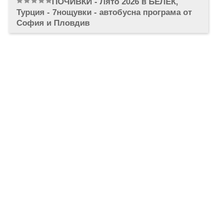
ПОЧИВКИ - Лято 2026 в БЕЛЕК,
ОЩЕ
Турция - 7нощувки - автобусна програма от
ЗА НАС
КОНТАКТИ
София и Пловдив
ФИРМЕНИ ДОКУМЕНТИ
0700 144 34
Запитване
ПОСЛЕДВАЙТЕ НИ