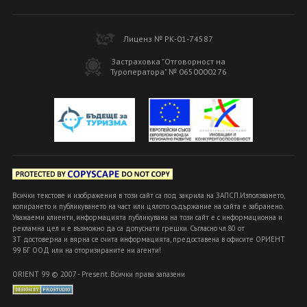
Лиценз № РК-01-74587
Застраховка "Отговорност на
Туроператора" № 0650000276
Всички текстове и изображения в този сайт са под закрила на ЗАПСП.Използването,
копирането и публикуването на част или цялото съдържание на сайта е забранено.
Уважаеми клиенти, информацията публикувана на този сайт е с информационна и
рекламна цел и е възможно да са допуснати грешки. Съгласно чл.80 от
ЗТ достоверна и вярна се счита информацията, предоставена в офисите ОРИЕНТ
99 БГ ООД или на оторизираните ни агенти!
ORIENT 99 © 2007 - Present. Всички права запазени