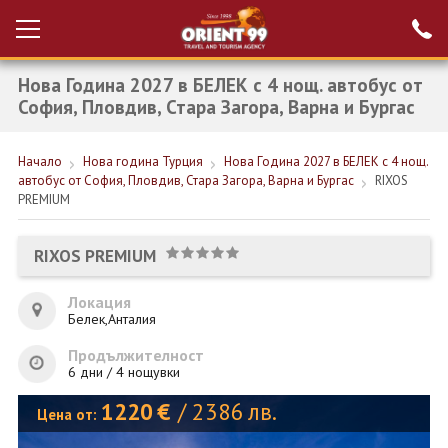
Нова Година 2027 в БЕЛЕК с 4 нощ. автобус от
Проверка на
Вход за агенти
резервация
София, Пловдив, Стара Загора, Варна и Бургас
РАННИ ЗАПИСВАНИЯ ТУРЦИЯ
Начало
Нова година Турция
Нова Година 2027 в БЕЛЕК с 4 нощ.
автобус от София, Пловдив, Стара Загора, Варна и Бургас
RIXOS
НОВА ГОДИНА ТУРЦИЯ
PREMIUM
НОВА ГОДИНА
RIXOS PREMIUM
ПОЧИВКИ
Локация
КРУИЗИ
Белек,Анталия
ЕКЗОТИКА
Продължителност
6 дни / 4 нощувки
ЕКСКУРЗИИ
1220
€
/
2386
лв.
Цена от: