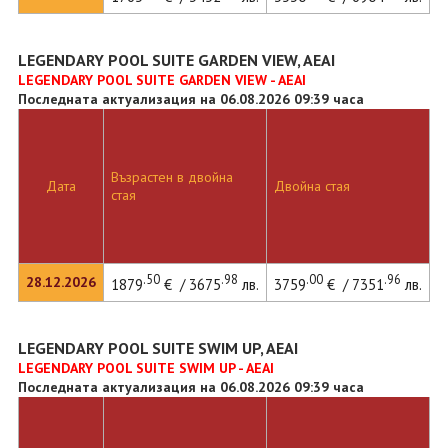
LEGENDARY POOL SUITE GARDEN VIEW, AEAI
LEGENDARY POOL SUITE GARDEN VIEW - AEAI
Последната актуализация на 06.08.2026 09:39 часа
Възрастен в двойна
Д
Дата
Двойна стая
стая
л
.50
.98
.00
.96
28.12.2026
1879
€ / 3675
лв.
3759
€ / 7351
лв.
4
LEGENDARY POOL SUITE SWIM UP, AEAI
LEGENDARY POOL SUITE SWIM UP - AEAI
Последната актуализация на 06.08.2026 09:39 часа