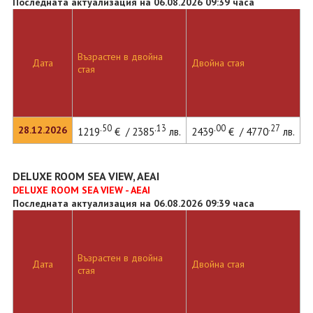
Последната актуализация на 06.08.2026 09:39 часа
Възрастен в двойна
Д
Дата
Двойна стая
стая
л
.50
.13
.00
.27
28.12.2026
1219
€ / 2385
лв.
2439
€ / 4770
лв.
3
DELUXE ROOM SEA VIEW, AEAI
DELUXE ROOM SEA VIEW - AEAI
Последната актуализация на 06.08.2026 09:39 часа
Възрастен в двойна
Д
Дата
Двойна стая
стая
л