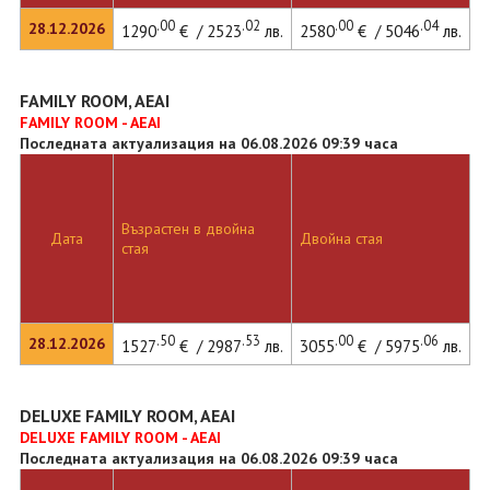
.00
.02
.00
.04
28.12.2026
1290
€ / 2523
лв.
2580
€ / 5046
лв.
3
FAMILY ROOM, AEAI
FAMILY ROOM - AEAI
Последната актуализация на 06.08.2026 09:39 часа
Възрастен в двойна
Д
Дата
Двойна стая
стая
л
.50
.53
.00
.06
28.12.2026
1527
€ / 2987
лв.
3055
€ / 5975
лв.
3
DELUXE FAMILY ROOM, AEAI
DELUXE FAMILY ROOM - AEAI
Последната актуализация на 06.08.2026 09:39 часа