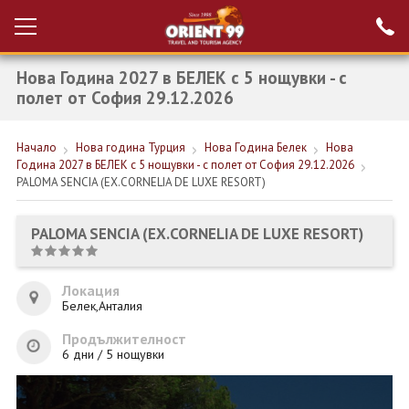
Нова Година 2027 в БЕЛЕК с 5 нощувки - с
Проверка на
Вход за агенти
резервация
полет от София 29.12.2026
РАННИ ЗАПИСВАНИЯ ТУРЦИЯ
Начало
Нова година Турция
Нова Година Белек
Нова
Година 2027 в БЕЛЕК с 5 нощувки - с полет от София 29.12.2026
НОВА ГОДИНА ТУРЦИЯ
PALOMA SENCIA (EX.CORNELIA DE LUXE RESORT)
НОВА ГОДИНА
PALOMA SENCIA (EX.CORNELIA DE LUXE RESORT)
ПОЧИВКИ
КРУИЗИ
Локация
Белек,Анталия
ЕКЗОТИКА
Продължителност
6 дни / 5 нощувки
ЕКСКУРЗИИ