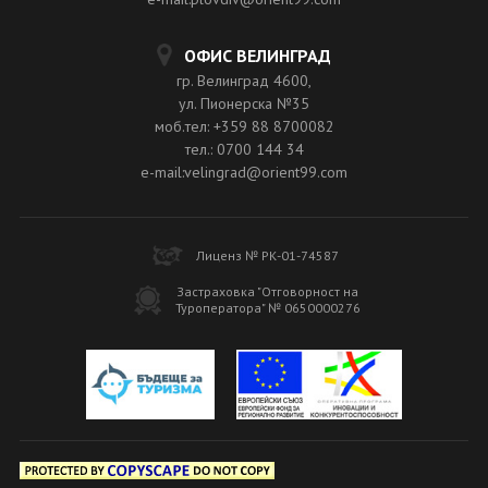
ОФИС ВЕЛИНГРАД
гр. Велинград 4600,
ул. Пионерска №35
моб.тел: +359 88 8700082
тел.: 0700 144 34
e-mail:velingrad@orient99.com
Лиценз № РК-01-74587
Застраховка "Отговорност на
Туроператора" № 0650000276