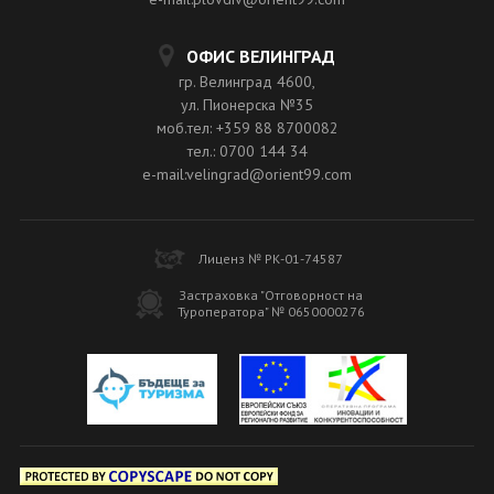
ОФИС ВЕЛИНГРАД
гр. Велинград 4600,
ул. Пионерска №35
моб.тел: +359 88 8700082
тел.: 0700 144 34
e-mail:velingrad@orient99.com
Лиценз № РК-01-74587
Застраховка "Отговорност на
Туроператора" № 0650000276