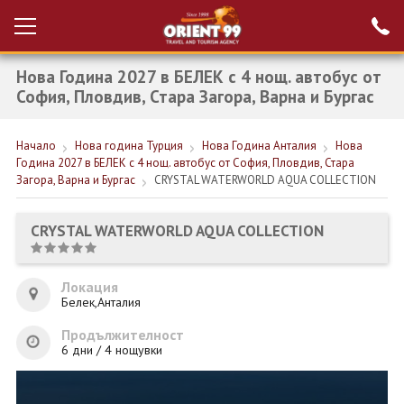
Нова Година 2027 в БЕЛЕК с 4 нощ. автобус от
Проверка на
Вход за агенти
резервация
София, Пловдив, Стара Загора, Варна и Бургас
РАННИ ЗАПИСВАНИЯ ТУРЦИЯ
Начало
Нова година Турция
Нова Година Анталия
Нова
Година 2027 в БЕЛЕК с 4 нощ. автобус от София, Пловдив, Стара
НОВА ГОДИНА ТУРЦИЯ
Загора, Варна и Бургас
CRYSTAL WATERWORLD AQUA COLLECTION
НОВА ГОДИНА
CRYSTAL WATERWORLD AQUA COLLECTION
ПОЧИВКИ
КРУИЗИ
Локация
Белек,Анталия
ЕКЗОТИКА
Продължителност
6 дни / 4 нощувки
ЕКСКУРЗИИ