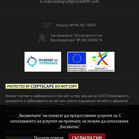
e-mail:velingrad@orient99.com
Лиценз № РК-01-74587
Застраховка "Отговорност на
Туроператора" № 0650000276
Всички текстове и изображения в този сайт са под закрила на ЗАПСП.Използването,
копирането и публикуването на част или цялото съдържание на сайта е забранено.
Уважаеми клиенти, информацията публикувана на този сайт е с информационна и
рекламна цел и е възможно да са допуснати грешки. Съгласно чл.80 от
„Бисквитките“ ни помагат да предоставяме услугите си. С
ЗТ достоверна и вярна се счита информацията, предоставена в офисите ОРИЕНТ
използването на услугите ни приемате, че можем да използваме
99 БГ ООД или на оторизираните ни агенти!
„бисквитки“.
ORIENT 99 © 2007 - Present. Всички права запазени
Прочети повече
СЪГЛАСЕН СЪМ