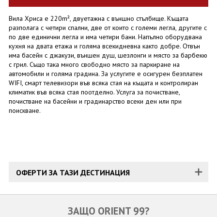
Вила Хриса е 220m², двуетажна с външно стълбище. Къщата
разполага с четири спални, две от които с големи легла, другите с
по две единични легла и има четири бани. Напълно оборудвана
кухня на двата етажа и голяма всекидневна както добре. Отвън
има басейн с джакузи, външен душ, шезлонги и място за барбекю
с грил. Също така много свободно място за паркиране на
автомобили и голяма градина. За услугите е осигурен безплатен
WIFI, смарт телевизори във всяка стая на къщата и контролиран
климатик във всяка стая поотделно. Услуга за почистване,
почистване на басейни и градинарство всеки ден или при
поискване.
ОФЕРТИ ЗА ТАЗИ ДЕСТИНАЦИЯ
ЗАЩО ORIENT 99?