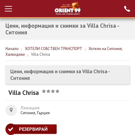
Цени, информация и снимки за Villa Chrisa -
Проверка на
Вход за агенти
резервация
Ситония
РАННИ ЗАПИСВАНИЯ ТУРЦИЯ
Начало
ХОТЕЛИ СОБСТВЕН ТРАНСПОРТ
Хотели на Ситония,
Халкидики
Villa Chrisa
НОВА ГОДИНА ТУРЦИЯ
НОВА ГОДИНА
Цени, информация и снимки за Villa Chrisa -
Ситония
ПОЧИВКИ
Villa Chrisa
КРУИЗИ
ЕКЗОТИКА
Локация
Ситония, Гърция
ЕКСКУРЗИИ
РЕЗЕРВИРАЙ