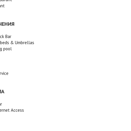
ant
ЧЕНИЯ
ck Bar
nbeds & Umbrellas
g pool
rvice
ЛА
ar
ternet Access