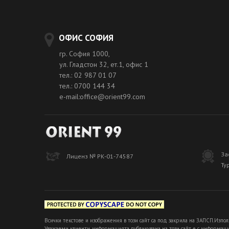
ОФИС СОФИЯ
гр. София 1000,
ул. Гладстон 32, ет.1, офис 1
тел.: 02 987 01 07
тел.: 0700 144 34
e-mail:office@orient99.com
За
Лиценз № РК-01-74587
Ту
Всички текстове и изображения в този сайт са под закрила на ЗАПСП.Изпол
Уважаеми клиенти, информацията публикувана на този сайт е с информацио