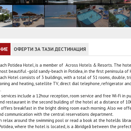
НИЕ
ОФЕРТИ ЗА ТАЗИ ДЕСТИНАЦИЯ
ch Potidea Hotel, is a member of Across Hotels & Resorts. The hotel 
ost beautiful -gold sandy-beach in Potidea, in the first peninsula of H
ch Hotel consists of 3 buildings, with a total of 51 rooms, double, tr
ioning and heating, satellite TV, direct dial telephone, refrigerator an
.
 services include a 12hour reception, room service and free Wi-Fi in 
nd restaurant in the second building of the hotel at a distance of 10
offers breakfast in the bright dining room each morning. Also we offe
nd communication with the central reservations department.
 relax around the swimming pool or read a book at the hotelâs librar
tidea, where the hotel is located, is a âbridgeâ between the prefec