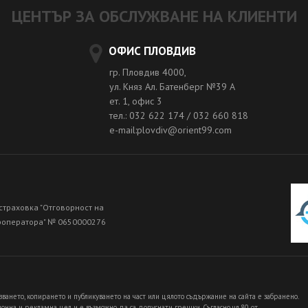
ЦЕНТЪР ЗА ОБСЛУЖВАНЕ НА КЛИЕНТИ
ОФИС ПЛОВДИВ
гр. Пловдив 4000,
ул. Княз Ал. Батенберг №39 A
ет. 1, офис 3
тел.: 032 622 174 / 032 660 818
e-mail:plovdiv@orient99.com
страховка "Отговорност на
роператора" № 0650000276
зването, копирането и публикуването на част или цялото съдържание на сайта е забранено.
нна и рекламна цел и е възможно да са допуснати грешки. Съгласно чл.80 от