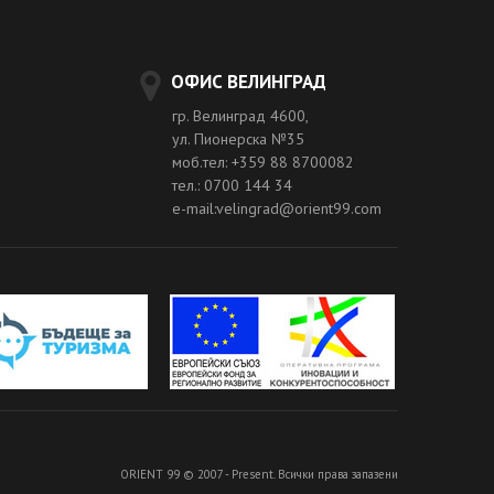
ОФИС ВЕЛИНГРАД
гр. Велинград 4600,
ул. Пионерска №35
моб.тел: +359 88 8700082
тел.: 0700 144 34
e-mail:velingrad@orient99.com
ORIENT 99 © 2007 - Present. Всички права запазени