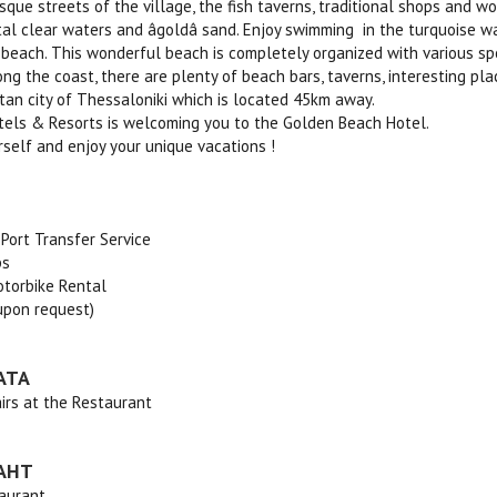
esque streets of the village, the fish taverns, traditional shops and 
al clear waters and âgoldâ sand. Enjoy swimming in the turquoise 
beach. This wonderful beach is completely organized with various spor
ong the coast, there are plenty of beach bars, taverns, interesting plac
tan city of Thessaloniki which is located 45km away.
tels & Resorts is welcoming you to the Golden Beach Hotel.
self and enjoy your unique vacations !
/ Port Transfer Service
ps
otorbike Rental
upon request)
АТА
irs at the Restaurant
АНТ
taurant