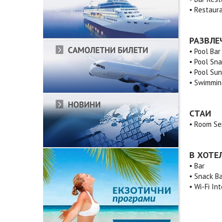
• Restaur
РАЗВЛЕ
• Pool Bar
• Pool Sna
• Pool Su
• Swimmin
СТАИ
• Room Se
В ХОТЕ
• Bar
• Snack B
• Wi-Fi In