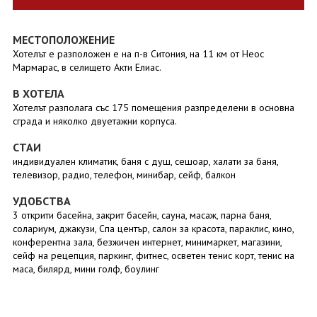
МЕСТОПОЛОЖЕНИЕ
Хотелът е разположен е на п-в Ситония, на 11 км от Неос
Мармарас, в селището Акти Елиас.
В ХОТЕЛА
Хотелът разполага със 175 помещения разпределени в основна
сграда и няколко двуетажни корпуса.
СТАИ
индивидуален климатик, баня с душ, сешоар, халати за баня,
телевизор, радио, телефон, минибар, сейф, балкон
УДОБСТВА
3 открити басейна, закрит басейн, сауна, масаж, парна баня,
солариум, джакузи, Спа център, салон за красота, параклис, кино,
конферентна зала, безжичен интернет, минимаркет, магазини,
сейф на рецепция, паркинг, фитнес, осветен тенис корт, тенис на
маса, билярд, мини голф, боулинг