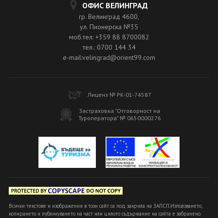
ОФИС ВЕЛИНГРАД
гр. Велинград 4600,
ул. Пионерска №35
моб.тел: +359 88 8700082
тел.: 0700 144 34
e-mail:velingrad@orient99.com
Лиценз № РК-01-74587
Застраховка "Отговорност на
Туроператора" № 0650000276
Всички текстове и изображения в този сайт са под закрила на ЗАПСП.Използването,
копирането и публикуването на част или цялото съдържание на сайта е забранено.