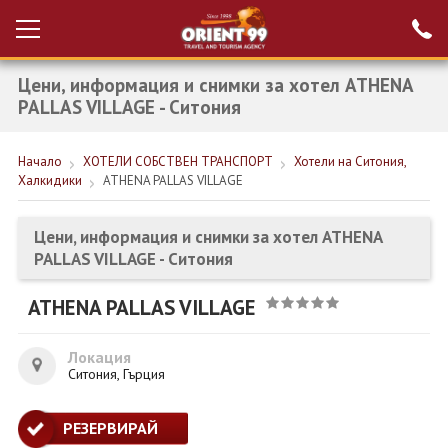
Цени, информация и снимки за хотел ATHENA
Проверка на
Вход за агенти
резервация
PALLAS VILLAGE - Ситония
РАННИ ЗАПИСВАНИЯ ТУРЦИЯ
Начало
ХОТЕЛИ СОБСТВЕН ТРАНСПОРТ
Хотели на Ситония,
Халкидики
ATHENA PALLAS VILLAGE
НОВА ГОДИНА ТУРЦИЯ
НОВА ГОДИНА
Цени, информация и снимки за хотел ATHENA
PALLAS VILLAGE - Ситония
ПОЧИВКИ
ATHENA PALLAS VILLAGE
КРУИЗИ
ЕКЗОТИКА
Локация
Ситония, Гърция
ЕКСКУРЗИИ
РЕЗЕРВИРАЙ