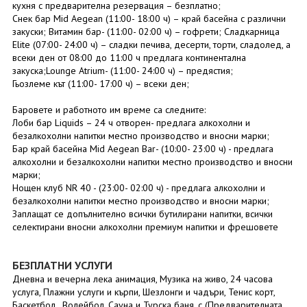
кухня с предварителна резервация – безплатно;
Снек бар Mid Aegean (11:00- 18:00 ч) – край басейна с различни
закуски; Витамин бар- (11:00- 02:00 ч) – гофрети; Сладкарница
Elite (07:00- 24:00 ч) – сладки печива, десерти, торти, сладолед, а
всеки ден от 08:00 до 11:00 ч предлага континентална
закуска;Lounge Atrium- (11:00- 24:00 ч) – предястия;
Гьозлеме кът (11:00- 17:00 ч) – всеки ден;
Баровете и работното им време са следните:
Лоби бар Liquids – 24 ч отворен- предлага алкохолни и
безалкохолни напитки местно производство и вносни марки;
Бар край басейна Mid Aegean Bar- (10:00- 23:00 ч) - предлага
алкохолни и безалкохолни напитки местно производство и вносни
марки;
Нощен клуб NR 40 - (23:00- 02:00 ч) - предлага алкохолни и
безалкохолни напитки местно производство и вносни марки;
Заплащат се допълнително всички бутилирани напитки, всички
селектирани вносни алкохолни премиум напитки и фрешовете
БЕЗПЛАТНИ УСЛУГИ
Дневна и вечерна лека анимация, Музика на живо, 24 часова
услуга, Плажни услуги и кърпи, Шезлонги и чадъри, Тенис корт,
Баскетбол , Волейбол, Сауна и Турска баня, с (Предварителната