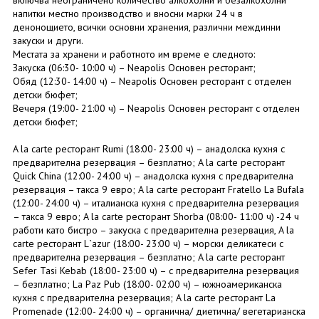
включва неограничено количество алкохолни и безалкохолни
напитки местно производство и вносни марки 24 ч в
денонощието, всички основни хранения, различни междинни
закуски и други.
Местата за хранени и работното им време е следното:
Закуска (06:30- 10:00 ч) – Neapolis Основен ресторант;
Обяд (12:30- 14:00 ч) – Neapolis Основен ресторант с отделен
детски бюфет;
Вечеря (19:00- 21:00 ч) – Neapolis Основен ресторант с отделен
детски бюфет;
A la carte ресторант Rumi (18:00- 23:00 ч) – анадолска кухня с
предварителна резервация – безплатно; A la carte ресторант
Quick China (12:00- 24:00 ч) – анадолска кухня с предварителна
резервация – такса 9 евро; A la carte ресторант Fratello La Bufala
(12:00- 24:00 ч) – италианска кухня с предварителна резервация
– такса 9 евро; A la carte ресторант Shorba (08:00- 11:00 ч) -24 ч
работи като бистро – закуска с предварителна резервация, A la
carte ресторант L`azur (18:00- 23:00 ч) – морски деликатеси с
предварителна резервация – безплатно; A la carte ресторант
Sefer Tasi Kebab (18:00- 23:00 ч) – с предварителна резервация
– безплатно; La Paz Pub (18:00- 02:00 ч) – южноамериканска
кухня с предварителна резервация; A la carte ресторант La
Promenade (12:00- 24:00 ч) – органична/ диетична/ вегетарианска