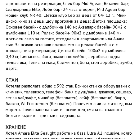
спредварителна резервация, Снек бар Mid Agean; Витамин бар;
Сладкарница Elite; Лоби бар- 24 часа отворен; Mid Agean бар;
Нощен клуб NR 40; Детски клуб Leo за деца от 04- 12 г.; Мини
диско, кино за деца, шоу програми за деца; Детска площадка;
Основен басейн- с дълбочина 140 м; Аквапарк басейн- 90м2 с
дълбочина 110 м; Релакс басейн- 90м2 с дълбочина 140 м-
достъпен само за гостите, отседнали в апартаменти или Анаиа
стаи. За всички останали ползването на релакс басейна е с
доплащане и резервация; Детски басейн- 100м2 с дълбочина
0,40 м; Гимнастика, йога, плажен волейбол, аеробика, водна
гимнастика; Тенис на маса, бадминтон, боча, степ аеробика, зумба,
дартс;
СТАИ
Хотелът разполага общо с 392 стаи. Всички стаи са оборудвани с
климатик, телевизор, телефон, баня с душ/вана, джакузи, сешоар,
сет за чай/кафе, минибар (безплатeн), сейф (безплатно), бюро,
балкон, Wi-Fi интернет (безплатeн). Повечето стаи са с изглед към
морето. Почистване на стаите - всеки ден, смяна на спалното
бельо и кърпите - три пъти в седмицата.
ХРАНЕНЕ
Хотел Amara Elite Sealight работи на база Ultra All Inclusive, която