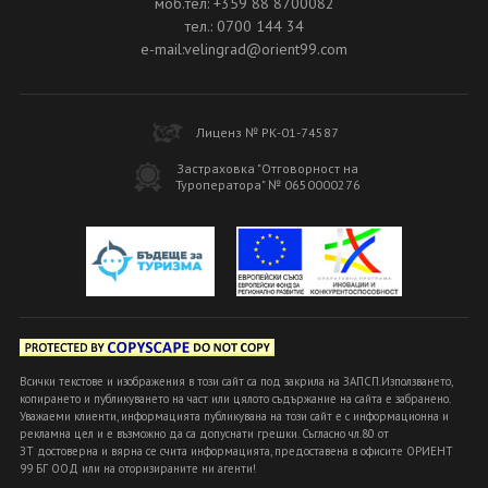
моб.тел: +359 88 8700082
тел.: 0700 144 34
e-mail:velingrad@orient99.com
Лиценз № РК-01-74587
Застраховка "Отговорност на
Туроператора" № 0650000276
Всички текстове и изображения в този сайт са под закрила на ЗАПСП.Използването,
копирането и публикуването на част или цялото съдържание на сайта е забранено.
Уважаеми клиенти, информацията публикувана на този сайт е с информационна и
рекламна цел и е възможно да са допуснати грешки. Съгласно чл.80 от
ЗТ достоверна и вярна се счита информацията, предоставена в офисите ОРИЕНТ
99 БГ ООД или на оторизираните ни агенти!