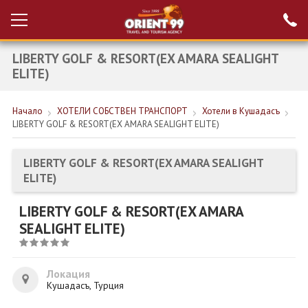
LIBERTY GOLF & RESORT(EX AMARA SEALIGHT
Проверка на
Вход за агенти
резервация
ELITE)
РАННИ ЗАПИСВАНИЯ ТУРЦИЯ
Начало
ХОТЕЛИ СОБСТВЕН ТРАНСПОРТ
Хотели в Кушадасъ
LIBERTY GOLF & RESORT(EX AMARA SEALIGHT ELITE)
НОВА ГОДИНА ТУРЦИЯ
НОВА ГОДИНА
LIBERTY GOLF & RESORT(EX AMARA SEALIGHT
ELITE)
ПОЧИВКИ
LIBERTY GOLF & RESORT(EX AMARA
КРУИЗИ
SEALIGHT ELITE)
ЕКЗОТИКА
ЕКСКУРЗИИ
Локация
Кушадасъ, Турция