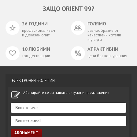
ЗАЩО ORIENT 99?
26 ГОДИНИ
ГОЛЯМО
професионализъм
разнообразие от
и доказан опит
качествени хотели
и услуги
10 ЛЮБИМИ
АТРАКТИВНИ
топ дестинации
цени без конкуренция
ЕЛЕКТРОНЕН БЮЛЕТИН
Абонирайте се за нашите актуални предложения