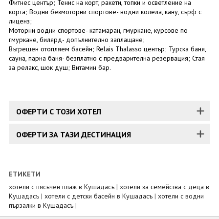
Фитнес център; Тенис на корт, ракети, топки и осветление на
корта; Водни безмоторни спортове- водни колела, кану, сърф с
лиценз;
Моторни водни спортове- катамаран, гмуркане, курсове по
гмуркане, билярд- допълнително заплащане;
Вътрешен отопляем басейн; Relais Thalasso център; Турска баня,
сауна, парна баня- безплатно с предварителна резервация; Стая
за релакс, шок душ; Витамин бар.
ОФЕРТИ С ТОЗИ ХОТЕЛ
ОФЕРТИ ЗА ТАЗИ ДЕСТИНАЦИЯ
ЕТИКЕТИ
хотели с пясъчен плаж в Кушадасъ
|
хотели за семейства с деца в
Кушадасъ
|
хотели с детски басейн в Кушадасъ
|
хотели с водни
пързалки в Кушадасъ
|