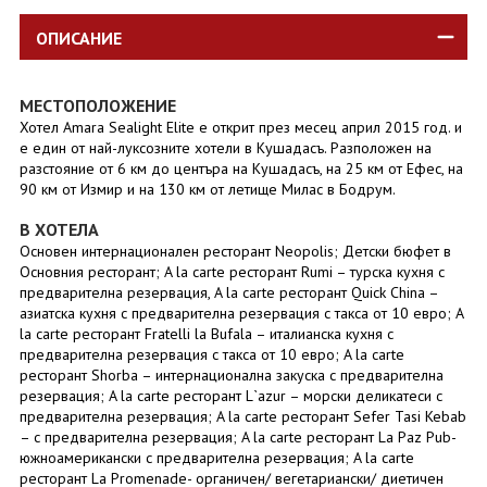
ОПИСАНИЕ
МЕСТОПОЛОЖЕНИЕ
Хотел Amara Sealight Elite е открит през месец април 2015 год. и
е един от най-луксозните хотели в Кушадасъ. Разположен на
разстояние от 6 км до центъра на Кушадасъ, на 25 км от Ефес, на
90 км от Измир и на 130 км от летище Милас в Бодрум.
В ХОТЕЛА
Основен интернационален ресторант Neopolis; Детски бюфет в
Основния ресторант; A la carte ресторант Rumi – турска кухня с
предварителна резервация, A la carte ресторант Quick China –
азиатска кухня с предварителна резервация с такса от 10 евро; A
la carte ресторант Fratelli la Bufala – италианска кухня с
предварителна резервация с такса от 10 евро; A la carte
ресторант Shorba – интернационална закуска с предварителна
резервация; A la carte ресторант L`azur – морски деликатеси с
предварителна резервация; A la carte ресторант Sefer Tasi Kebab
– с предварителна резервация; A la carte ресторант La Paz Pub-
южноамерикански с предварителна резервация; A la carte
ресторант La Promenade- органичен/ вегетариански/ диетичен