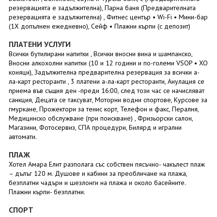
резервацията е задължителна), Парна баня (Предварителната
резервацията е задължителна) , Фитнес център • Wi-Fi • Мини-бар
(1X допълнен ежедневно), Сейф • Плажни кърпи (с депозит)
ПЛАТЕНИ УСЛУГИ
Всички бутилирани напитки , Всички вносни вина и шампанско,
Вносни алкохолни напитки (10 и 12 години и по-големи VSOP • XO
коняци), Задължителна предварителна резервация за всички а-
ла-карт ресторанти , 3 платени а-ла-карт ресторанти, Анулация се
приема във същия ден -преди 16:00, след този час се начисляват
санкция, Децата се таксуват, Моторни водни спортове, Курсове за
гмуркане, Прожектори за тенис корт, Телефон и факс, Пералня,
Медицинско обслужване (при поискване) , Фризьорски салон,
Магазини, Фотосервиз, СПА процедури, Билярд и игрални
автомати.
ПЛАЖ
Хотел Амара Елит разполага със собствен пясъчно- чакълест плаж
– дълъг 120 м. Душове и кабини за преобличане на плажа,
безплатни чадъри и шезлонги на плажа и около басейните.
Плажни кърпи- безплатни.
СПОРТ