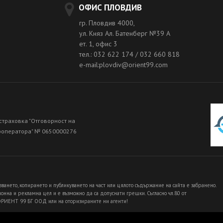
ОФИС ПЛОВДИВ
гр. Пловдив 4000,
ул. Княз Ал. Батенберг №39 A
ет. 1, офис 3
тел.: 032 622 174 / 032 660 818
e-mail:plovdiv@orient99.com
страховка "Отговорност на
роператора" № 0650000276
зването, копирането и публикуването на част или цялото съдържание на сайта е забранено.
нна и рекламна цел и е възможно да са допуснати грешки. Съгласно чл.80 от
 ОРИЕНТ 99 БГ ООД или на оторизираните ни агенти!