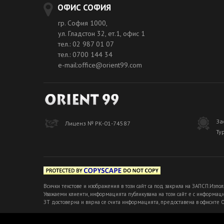
ОФИС СОФИЯ
гр. София 1000,
ул. Гладстон 32, ет.1, офис 1
тел.: 02 987 01 07
тел.: 0700 144 34
e-mail:office@orient99.com
За
Лиценз № РК-01-74587
Ту
Всички текстове и изображения в този сайт са под закрила на ЗАПСП.Изпол
Уважаеми клиенти, информацията публикувана на този сайт е с информацио
ЗТ достоверна и вярна се счита информацията, предоставена в офисите