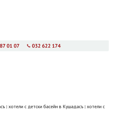
асъ
хотели с детски басейн в Кушадасъ
хотели с
|
|