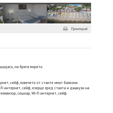
Принтирай
ушадасъ, на брега морето.
рнет, сейф, повечето от стаите имат балкони.
-Fi интернет, сейф, езерце пред стаята и джакузи на
елевизор, сешоар, Wi-Fi интернет, сейф.