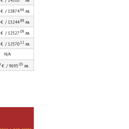
€ / 14310
лв.
.66
€ / 13874
лв.
.88
€ / 13244
лв.
.09
€ / 12527
лв.
.12
€ / 12570
лв.
N/A
0
.05
€ / 9695
лв.