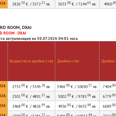
.50
.32
.00
.65
.0
026
1826
€ / 3572
лв.
3653
€ / 7144
лв.
4960
RD ROOM, DXAI
D ROOM - DXAI
та актуализация на 30.07.2026 04:01 часа
Възрастен в двойна стая
Двойна стая
Двойна с
.00
.28
.00
.57
.00
026
2733
€ / 5345
лв.
5466
€ / 10690
лв.
7404
.00
.53
.00
.06
.00
026
2501
€ / 4891
лв.
5002
€ / 9783
лв.
6779
.00
.99
.00
.98
.00
026
2468
€ / 4826
лв.
4936
€ / 9653
лв.
6689
.50
.72
.00
.44
.00
026