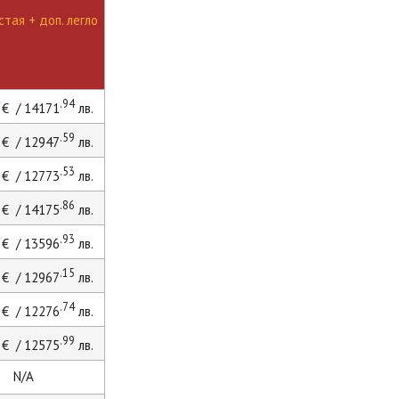
тая + доп. легло
.94
€ / 14171
лв.
.59
€ / 12947
лв.
.53
€ / 12773
лв.
.86
€ / 14175
лв.
.93
€ / 13596
лв.
.15
€ / 12967
лв.
.74
€ / 12276
лв.
.99
€ / 12575
лв.
N/A