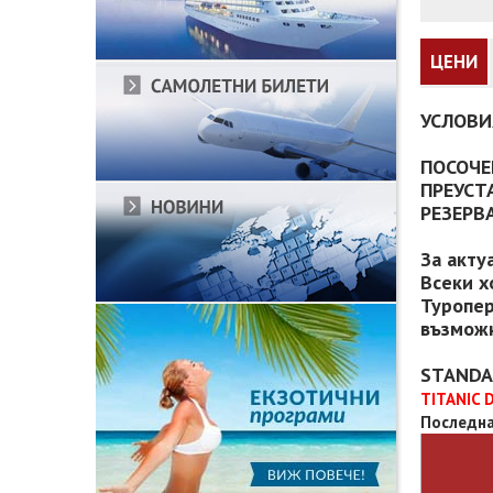
ЦЕНИ
УСЛОВИ
ПОСОЧЕ
ПРЕУСТ
РЕЗЕРВ
За акту
Всеки х
Туропер
възможн
STANDA
TITANIC 
Последна