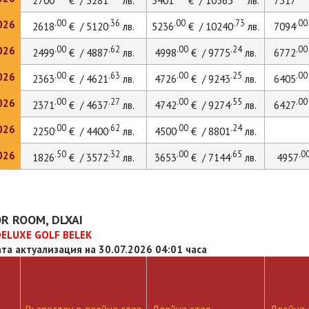
2700
€ / 5281
лв.
5401
€ / 10563
лв.
7317
.00
.36
.00
.73
.00
026
2618
€ / 5120
лв.
5236
€ / 10240
лв.
7094
.00
.62
.00
.24
.00
026
2499
€ / 4887
лв.
4998
€ / 9775
лв.
6772
.00
.63
.00
.25
.00
026
2363
€ / 4621
лв.
4726
€ / 9243
лв.
6405
.00
.27
.00
.55
.00
026
2371
€ / 4637
лв.
4742
€ / 9274
лв.
6427
.00
.62
.00
.24
026
2250
€ / 4400
лв.
4500
€ / 8801
лв.
.50
.32
.00
.65
.0
026
1826
€ / 3572
лв.
3653
€ / 7144
лв.
4957
R ROOM, DLXAI
DELUXE GOLF BELEK
та актуализация на 30.07.2026 04:01 часа