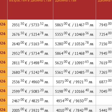
Възрастен в двойна стая
Двойна стая
Двойна с
.50
.52
.00
.03
.00
026
2931
€ / 5733
лв.
5863
€ / 11467
лв.
7943
.50
.78
.00
.56
.00
026
2676
€ / 5234
лв.
5353
€ / 10469
лв.
7254
.00
.39
.00
.78
.00
026
2640
€ / 5163
лв.
5280
€ / 10326
лв.
7156
.00
.49
.00
.99
.00
026
2932
€ / 5734
лв.
5864
€ / 11468
лв.
7945
.50
.82
.00
.63
.00
026
2811
€ / 5498
лв.
5623
€ / 10997
лв.
7619
.50
.60
.00
.20
.00
026
2680
€ / 5242
лв.
5361
€ / 10485
лв.
7265
.50
.96
.00
.93
.00
026
2536
€ / 4960
лв.
5073
€ / 9921
лв.
6877
.00
.20
.00
.40
.00
026
2599
€ / 5083
лв.
5198
€ / 10166
лв.
7045
.00
.03
.00
.07
026
2467
€ / 4825
лв.
4934
€ / 9650
лв.
.00
.44
.00
.88
.00
026
2005
€ / 3921
лв.
4010
€ / 7842
лв.
5441