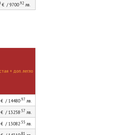
0
.92
€ / 9700
лв.
тая + доп. легло
.97
€ / 14480
лв.
.57
€ / 13258
лв.
.55
€ / 13082
лв.
.81