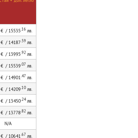
тая + доп. легло
.16
€ / 15535
лв.
.59
€ / 14187
лв.
.92
€ / 13995
лв.
.07
€ / 15539
лв.
.47
€ / 14901
лв.
.10
€ / 14209
лв.
.24
€ / 13450
лв.
.82
€ / 13778
лв.
N/A
.67
€ / 10641
лв.