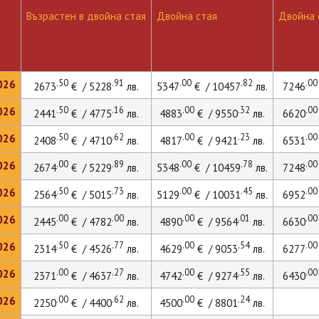
Възрастен в двойна стая
Двойна стая
Двойна с
.50
.91
.00
.82
.00
026
2673
€ / 5228
лв.
5347
€ / 10457
лв.
7246
.50
.16
.00
.32
.00
026
2441
€ / 4775
лв.
4883
€ / 9550
лв.
6620
.50
.62
.00
.23
.00
026
2408
€ / 4710
лв.
4817
€ / 9421
лв.
6531
.00
.89
.00
.78
.00
026
2674
€ / 5229
лв.
5348
€ / 10459
лв.
7248
.50
.73
.00
.45
.00
026
2564
€ / 5015
лв.
5129
€ / 10031
лв.
6952
.00
.00
.00
.01
.00
026
2445
€ / 4782
лв.
4890
€ / 9564
лв.
6630
.50
.77
.00
.54
.00
026
2314
€ / 4526
лв.
4629
€ / 9053
лв.
6277
.00
.27
.00
.55
.00
026
2371
€ / 4637
лв.
4742
€ / 9274
лв.
6430
.00
.62
.00
.24
026
2250
€ / 4400
лв.
4500
€ / 8801
лв.