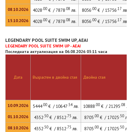
.00
.08
.00
.17
08.10.2026
4028
€ / 7878
лв.
8056
€ / 15756
лв.
.00
.08
.00
.17
15.10.2026
4028
€ / 7878
лв.
8056
€ / 15756
лв.
LEGENDARY POOL SUITE SWIM UP, AEAI
LEGENDARY POOL SUITE SWIM UP - AEAI
Последната актуализация на 06.08.2026 03:11 часа
Дата
Възрастен в двойна стая
Двойна стая
.00
.54
.00
.08
10.09.2026
5444
€ / 10647
лв.
10888
€ / 21295
лв.
.50
.75
.00
.50
01.10.2026
4352
€ / 8512
лв.
8705
€ / 17025
лв.
.50
.75
.00
.50
08.10.2026
4352
€ / 8512
лв.
8705
€ / 17025
лв.