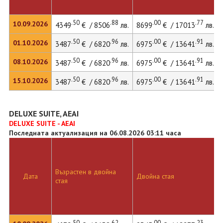
.50
.88
.00
.77
10.09.2026
4349
€ / 8506
лв.
8699
€ / 17013
лв.
.50
.96
.00
.91
01.10.2026
3487
€ / 6820
лв.
6975
€ / 13641
лв.
.50
.96
.00
.91
08.10.2026
3487
€ / 6820
лв.
6975
€ / 13641
лв.
.50
.96
.00
.91
15.10.2026
3487
€ / 6820
лв.
6975
€ / 13641
лв.
DELUXE SUITE, AEAI
DELUXE SUITE - AEAI
Последната актуализация на 06.08.2026 03:11 часа
Възрастен в двойна
Дата
Двойна стая
стая
.50
.62
.00
.23