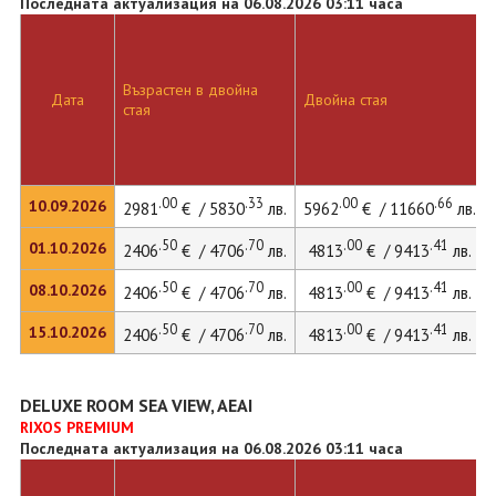
Последната актуализация на 06.08.2026 03:11 часа
Възрастен в двойна
Дата
Двойна стая
стая
.00
.33
.00
.66
10.09.2026
2981
€ / 5830
лв.
5962
€ / 11660
лв.
.50
.70
.00
.41
01.10.2026
2406
€ / 4706
лв.
4813
€ / 9413
лв.
.50
.70
.00
.41
08.10.2026
2406
€ / 4706
лв.
4813
€ / 9413
лв.
.50
.70
.00
.41
15.10.2026
2406
€ / 4706
лв.
4813
€ / 9413
лв.
DELUXE ROOM SEA VIEW, AEAI
RIXOS PREMIUM
Последната актуализация на 06.08.2026 03:11 часа