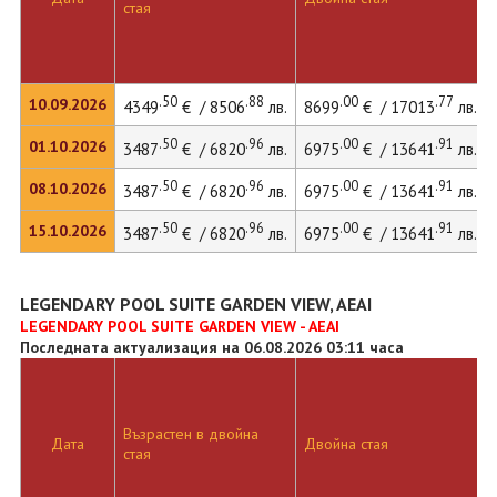
стая
.50
.88
.00
.77
10.09.2026
4349
€ / 8506
лв.
8699
€ / 17013
лв.
.50
.96
.00
.91
01.10.2026
3487
€ / 6820
лв.
6975
€ / 13641
лв.
.50
.96
.00
.91
08.10.2026
3487
€ / 6820
лв.
6975
€ / 13641
лв.
.50
.96
.00
.91
15.10.2026
3487
€ / 6820
лв.
6975
€ / 13641
лв.
LEGENDARY POOL SUITE GARDEN VIEW, AEAI
LEGENDARY POOL SUITE GARDEN VIEW - AEAI
Последната актуализация на 06.08.2026 03:11 часа
Възрастен в двойна
Дата
Двойна стая
стая