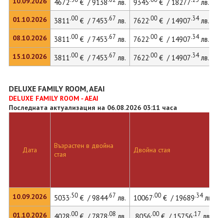
10.09.2026
4672
€ / 9138
лв.
9345
€ / 18277
лв.
.00
.67
.00
.34
01.10.2026
3811
€ / 7453
лв.
7622
€ / 14907
лв.
.00
.67
.00
.34
08.10.2026
3811
€ / 7453
лв.
7622
€ / 14907
лв.
.00
.67
.00
.34
15.10.2026
3811
€ / 7453
лв.
7622
€ / 14907
лв.
DELUXE FAMILY ROOM, AEAI
DELUXE FAMILY ROOM - AEAI
Последната актуализация на 06.08.2026 03:11 часа
Възрастен в двойна
Дата
Двойна стая
стая
.50
.67
.00
.34
10.09.2026
5033
€ / 9844
лв.
10067
€ / 19689
лв.
.00
.08
.00
.17
01.10.2026
4028
€ / 7878
лв.
8056
€ / 15756
лв.