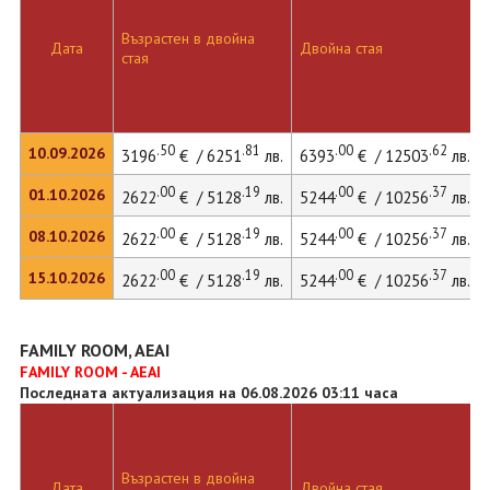
Възрастен в двойна
Дата
Двойна стая
стая
.50
.81
.00
.62
10.09.2026
3196
€ / 6251
лв.
6393
€ / 12503
лв.
.00
.19
.00
.37
01.10.2026
2622
€ / 5128
лв.
5244
€ / 10256
лв.
.00
.19
.00
.37
08.10.2026
2622
€ / 5128
лв.
5244
€ / 10256
лв.
.00
.19
.00
.37
15.10.2026
2622
€ / 5128
лв.
5244
€ / 10256
лв.
FAMILY ROOM, AEAI
FAMILY ROOM - AEAI
Последната актуализация на 06.08.2026 03:11 часа
Възрастен в двойна
Дата
Двойна стая