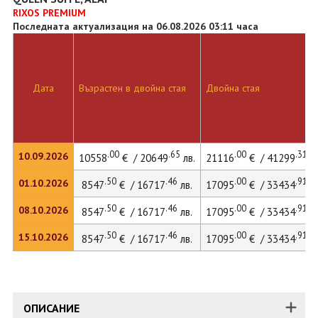
RIXOS PREMIUM
Последната актуализация на 06.08.2026 03:11 часа
Дата
Възрастен в двойна стая
Двойна стая
.00
.65
.00
.31
10.09.2026
10558
€ / 20649
лв.
21116
€ / 41299
лв
.50
.46
.00
.91
01.10.2026
8547
€ / 16717
лв.
17095
€ / 33434
лв
.50
.46
.00
.91
08.10.2026
8547
€ / 16717
лв.
17095
€ / 33434
лв
.50
.46
.00
.91
15.10.2026
8547
€ / 16717
лв.
17095
€ / 33434
лв
ОПИСАНИЕ