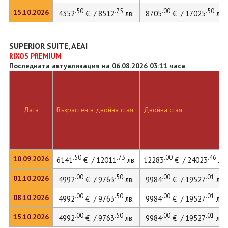
.50
.75
.00
.50
15.10.2026
4352
€ / 8512
лв.
8705
€ / 17025
лв.
SUPERIOR SUITE, AEAI
RIXOS PREMIUM
Последната актуализация на 06.08.2026 03:11 часа
Дата
Възрастен в двойна стая
Двойна стая
.50
.73
.00
.46
10.09.2026
6141
€ / 12011
лв.
12283
€ / 24023
лв.
.00
.50
.00
.01
01.10.2026
4992
€ / 9763
лв.
9984
€ / 19527
лв.
.00
.50
.00
.01
08.10.2026
4992
€ / 9763
лв.
9984
€ / 19527
лв.
.00
.50
.00
.01
15.10.2026
4992
€ / 9763
лв.
9984
€ / 19527
лв.