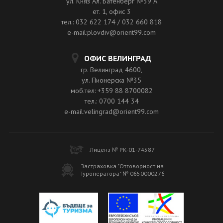
ул. Княз Ал. Батенберг №39 A
ет. 1, офис 3
тел.: 032 622 174 / 032 660 818
e-mail:plovdiv@orient99.com
ОФИС ВЕЛИНГРАД
гр. Велинград 4600,
ул. Пионерска №35
моб.тел: +359 88 8700082
тел.: 0700 144 34
e-mail:velingrad@orient99.com
Лиценз № РК-01-74587
Застраховка "Отговорност на
Туроператора" № 0650000276