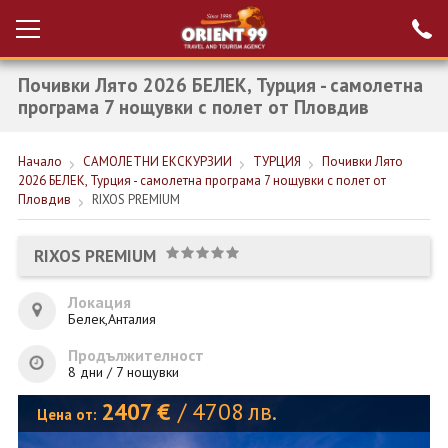
Почивки Лято 2026 БЕЛЕК, Турция - самолетна
Проверка на
Вход за агенти
резервация
програма 7 нощувки с полет от Пловдив
РАННИ ЗАПИСВАНИЯ ТУРЦИЯ
Начало
САМОЛЕТНИ ЕКСКУРЗИИ
ТУРЦИЯ
Почивки Лято
2026 БЕЛЕК, Турция - самолетна програма 7 нощувки с полет от
НОВА ГОДИНА ТУРЦИЯ
Пловдив
RIXOS PREMIUM
НОВА ГОДИНА
RIXOS PREMIUM
ПОЧИВКИ
Локация
КРУИЗИ
Белек,Анталия
ЕКЗОТИКА
Продължителност
8 дни / 7 нощувки
ЕКСКУРЗИИ
2407
€
/
4708
лв.
Цена от: