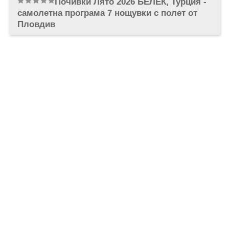
Почивки Лято 2026 БЕЛЕК, Турция -
ОЩЕ
самолетна програма 7 нощувки с полет от
ЗА НАС
КОНТАКТИ
Пловдив
ФИРМЕНИ ДОКУМЕНТИ
0700 144 34
Запитване
ПОСЛЕДВАЙТЕ НИ