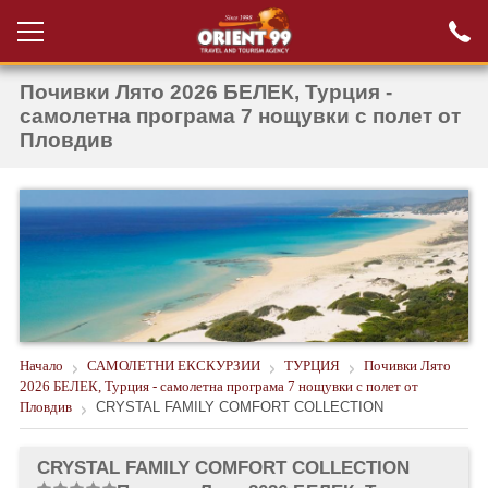
Почивки Лято 2026 БЕЛЕК, Турция -
Проверка на
Вход за агенти
резервация
самолетна програма 7 нощувки с полет от
Пловдив
РАННИ ЗАПИСВАНИЯ ТУРЦИЯ
НОВА ГОДИНА ТУРЦИЯ
НОВА ГОДИНА
ПОЧИВКИ
КРУИЗИ
Начало
САМОЛЕТНИ ЕКСКУРЗИИ
ТУРЦИЯ
Почивки Лято
ЕКЗОТИКА
2026 БЕЛЕК, Турция - самолетна програма 7 нощувки с полет от
Пловдив
CRYSTAL FAMILY COMFORT COLLECTION
ЕКСКУРЗИИ
CRYSTAL FAMILY COMFORT COLLECTION