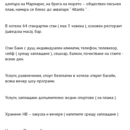
центъра на Мармарис, на брега на морето – обществен пясъчен
плаж, намира се близо до аквапарк “ Atlantis “ .
В хотела: 64 стандартни стаи ( маx 3 човека ), основен ресторант
(шведска маса), бар.
Стаи: Баня с душ, индивидуален климатик, телефон, телевизор,
сейф ( срещу заплащане ), сешоар, балкон, почистване на стаите -
всеки ден.
Услуги, развлечения, спорт безплатни в хотела: открит басейн,
всяка вечер шоу-програми.
Услуги, заплащани допълнително: водни спортове ( на плажа ).
Хранене: HB – закуска и вечеря ( напитките срещу заплащане )