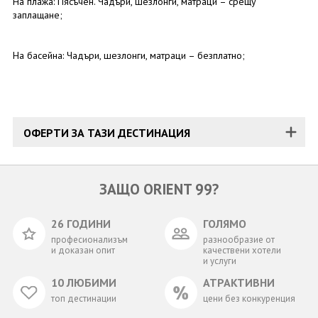
На плажа: Пясъчен. Чадъри, шезлонги, матраци – срещу
заплащане;
На басейна: Чадъри, шезлонги, матраци – безплатно;
ОФЕРТИ ЗА ТАЗИ ДЕСТИНАЦИЯ
ЗАЩО ORIENT 99?
26 ГОДИНИ
ГОЛЯМО
професионализъм
разнообразие от
и доказан опит
качествени хотели
и услуги
10 ЛЮБИМИ
АТРАКТИВНИ
топ дестинации
цени без конкуренция