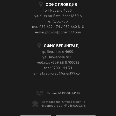
ОФИС ПЛОВДИВ
гр. Пловдив 4000,
ул. Княз Ал. Батенберг №39 A
ет. 1, офис 3
тел.: 032 622 174 / 032 660 818
e-mail:plovdiv@orient99.com
ОФИС ВЕЛИНГРАД
гр. Велинград 4600,
ул. Пионерска №35
моб.тел: +359 88 8700082
тел.: 0700 144 34
e-mail:velingrad@orient99.com
Лиценз № РК-01-74587
Застраховка "Отговорност на
Туроператора" № 0650000276