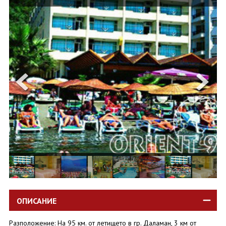
ОЩЕ
ЗА НАС
КОНТАКТИ
ФИРМЕНИ ДОКУМЕНТИ
0700 144 34
Запитване
ПОСЛЕДВАЙТЕ НИ
ОПИСАНИЕ
Разположение: На 95 км. от летището в гр. Даламан, 3 км от