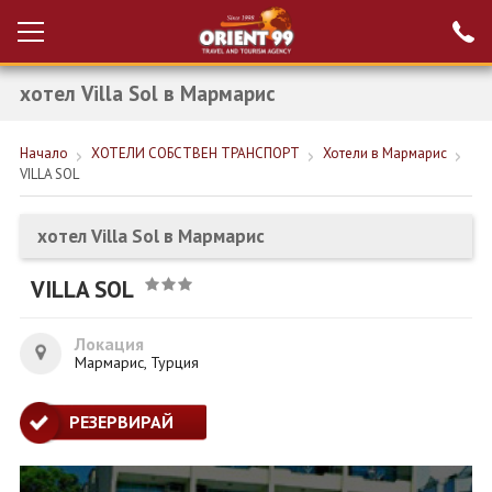
хотел Villa Sol в Мармарис
Проверка на
Вход за агенти
резервация
Начало
ХОТЕЛИ СОБСТВЕН ТРАНСПОРТ
Хотели в Мармарис
РАННИ ЗАПИСВАНИЯ ТУРЦИЯ
VILLA SOL
НОВА ГОДИНА ТУРЦИЯ
хотел Villa Sol в Мармарис
НОВА ГОДИНА
VILLA SOL
ПОЧИВКИ
КРУИЗИ
Локация
Мармарис, Турция
ЕКЗОТИКА
РЕЗЕРВИРАЙ
ЕКСКУРЗИИ