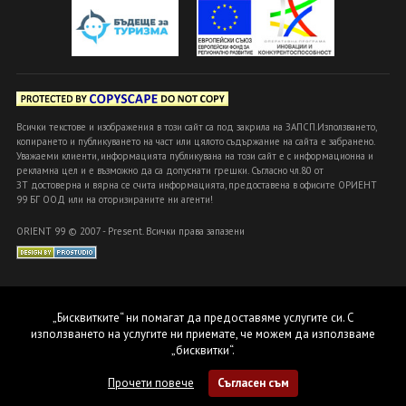
Всички текстове и изображения в този сайт са под закрила на ЗАПСП.Използването,
копирането и публикуването на част или цялото съдържание на сайта е забранено.
Уважаеми клиенти, информацията публикувана на този сайт е с информационна и
рекламна цел и е възможно да са допуснати грешки. Съгласно чл.80 от
ЗТ достоверна и вярна се счита информацията, предоставена в офисите ОРИЕНТ
99 БГ ООД или на оторизираните ни агенти!
ORIENT 99 © 2007 - Present. Всички права запазени
„Бисквитките“ ни помагат да предоставяме услугите си. С
използването на услугите ни приемате, че можем да използваме
„бисквитки“.
Прочети повече
Съгласен съм