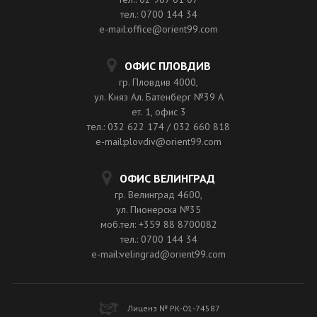
тел.: 0700 144 34
e-mail:office@orient99.com
ОФИС ПЛОВДИВ
гр. Пловдив 4000,
ул. Княз Ал. Батенберг №39 A
ет. 1, офис 3
тел.: 032 622 174 / 032 660 818
e-mail:plovdiv@orient99.com
ОФИС ВЕЛИНГРАД
гр. Велинград 4600,
ул. Пионерска №35
моб.тел: +359 88 8700082
тел.: 0700 144 34
e-mail:velingrad@orient99.com
Лиценз № РК-01-74587