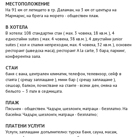
МЕСТОПОЛОЖЕНИЕ
На 91 км от летището в гр. Даламан, на 3 км от центъра на
Мармарис, на брега на морето - обществен плаж.
В ХОТЕЛА
В хотела: 108 стандартни стаи ( маx. 3 човека, 18 кв.м. ), 4
едностайни suites ( маx. 4 човека, 38 кв.м. ), 4 двустайни junior
suites ( хол и спалня непреходни, маx. 4 човека, 32 кв.м. ), основен
ресторант (шведска маса), ресторант A la carte, 3 бара, паркинг,
конферентна зала.
СТАИ
баня с вана, централен климатик, телефон, телевизор, сейф в
стаята ( срещу заплащане ), мини бар ( срещу заплащане ),
сешоар, балкон, почистване на стаите - всеки ден, смяна на
бельото – 3 пъти в седмицата.
ПЛАЖ
Пясъчен - обществен. Чадъри, шезлонги, матраци - безплатно. На
басейна: Чадъри, шезлонги, матраци - безплатно;
ПЛАТЕНИ УСЛУГИ
Услуги, заплащани допълнително: турска баня, сауна, масаж,