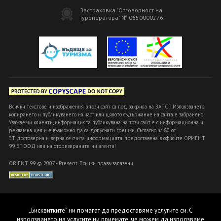
Застраховка "Отговорност на
Туроператора" № 0650000276
Всички текстове и изображения в този сайт са под закрила на ЗАПСП.Използването,
копирането и публикуването на част или цялото съдържание на сайта е забранено.
Уважаеми клиенти, информацията публикувана на този сайт е с информационна и
рекламна цел и е възможно да са допуснати грешки. Съгласно чл.80 от
ЗТ достоверна и вярна се счита информацията, предоставена в офисите ОРИЕНТ
99 БГ ООД или на оторизираните ни агенти!
ORIENT 99 © 2007 - Present. Всички права запазени
„Бисквитките“ ни помагат да предоставяме услугите си. С
използването на услугите ни приемате, че можем да използваме