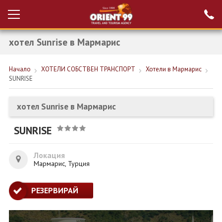
хотел Sunrise в Мармарис
Проверка на
Вход за агенти
резервация
Начало
ХОТЕЛИ СОБСТВЕН ТРАНСПОРТ
Хотели в Мармарис
РАННИ ЗАПИСВАНИЯ ТУРЦИЯ
SUNRISE
НОВА ГОДИНА ТУРЦИЯ
хотел Sunrise в Мармарис
НОВА ГОДИНА
SUNRISE
ПОЧИВКИ
КРУИЗИ
Локация
Мармарис, Турция
ЕКЗОТИКА
РЕЗЕРВИРАЙ
ЕКСКУРЗИИ