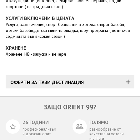
джакузи,фитнес,интернет, лекарски кабинет, пералня, водни
спортове ( на градския плаж )
УСЛУГИ ВКЛЮЧЕНИ В ЦЕНАТА
Услуги, развлечения, спорт безплатни в хотела: открит басейн,
детски басейн,детска мини-площадка, шоу-програма ( веднъж в
седмицата във високия сезон )
ХРАНЕНЕ
Хранене: HB - закуска и вечеря
ОФЕРТИ ЗА ТАЗИ ДЕСТИНАЦИЯ
ЗАЩО ORIENT 99?
26 ГОДИНИ
ГОЛЯМО
професионализъм
разнообразие от
и доказан опит
качествени хотели
и услуги