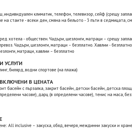
ш, индивидуален климатик, телефон, телевизор, сейф (срещу заплащ
е на стаите - всеки ден, смяна на бельото - 3 пъти в седмицата, с
ред хотела - обществен. Чадъри, шезлонги, матраци – срещу запла
превоз. Чадъри, шезлонги, матраци – безплатно. Хавлии - безплатно
езлонги, матраци, хавлии – безплатно
И УСЛУГИ
линг, билярд, водни спортове (на плажа)
 ВКЛЮЧЕНИ В ЦЕНАТА
рит басейн с пързалка, закрит басейн, детски басейн, детска площ
определени часове), дарц (в определени часове), тенис на маса, бе
Е
не: All inclusive – закуска, обяд, вечеря, междинни закуски и хра