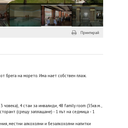
Принтирай
. от брега на морето. Има нает собствен плаж.
 човека), 4 стаи за инвалиди, 48 family room (35кв.м.,
есторант (срещу заплащане) - 1 път на седмица - 1
нения, местни алкохолни и безалкохолни напитки