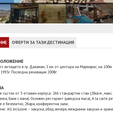
НИЕ
ОФЕРТИ ЗА ТАЗИ ДЕСТИНАЦИЯ
ПОЛОЖЕНИЕ
 от летището в гр. Даламан, 3 км. от центъра на Мармарис, на 100м
1993г. Последна реновация 2008г
ЛА
е състои от 5-етажен корпуса: 266 стандартни стаи (28кв.м., макс. 3
овека, баня с вана). Основен ресторант (шведска маса), A la carte р
 е безплатно, 2бара, конферентна зала;
не: All inclusive – закуска, обяд, вечеря, междинни закуски и хра