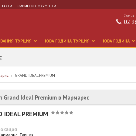
НТАКТИ
ФИРМЕНИ ДОКУМЕНТИ
София
02 9
СВАНИЯ ТУРЦИЯ
НОВА ГОДИНА ТУРЦИЯ
НОВА ГОДИНА
с
марис
GRAND IDEAL PREMIUM
л Grand Ideal Premium в Мармарис
D IDEAL PREMIUM
Локация
армарис, Турция