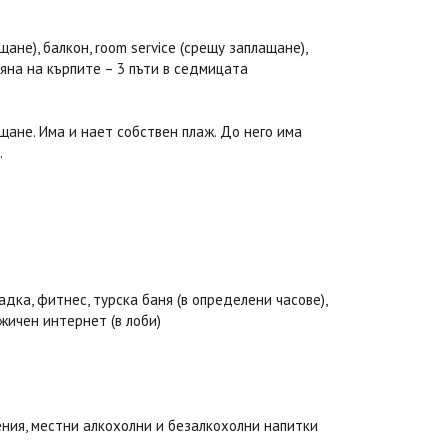
ане), балкон, room service (срещу заплащане),
мяна на кърпите – 3 пъти в седмицата
щане. Има и нает собствен плаж. До него има
.
адка, фитнес, турска баня (в определени часове),
зжичен интернет (в лоби)
нения, местни алкохолни и безалкохолни напитки