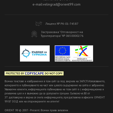
e-mail:velingrad@orient99.com
Лиценз № РК-01-74587
Застраховка "Отговорност на
Туроператора" № 0650000276
Всички текстове и изображения в този сайт са под закрила на ЗАПСП.Използването,
копирането и публикуването на част или цялото съдържание на сайта е забранено.
Уважаеми клиенти, информацията публикувана на този сайт е с информационна и
рекламна цел и е възможно да са допуснати грешки. Съгласно чл.80 от
ЗТ достоверна и вярна се счита информацията, предоставена в офисите ОРИЕНТ
99 БГ ООД или на оторизираните ни агенти!
ORIENT 99 © 2007 - Present. Всички права запазени