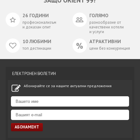
ЗАЩО ORIENT 99?
26 ГОДИНИ
ГОЛЯМО
професионализъм
разнообразие от
и доказан опит
качествени хотели
и услуги
10 ЛЮБИМИ
АТРАКТИВНИ
топ дестинации
цени без конкуренция
ЕЛЕКТРОНЕН БЮЛЕТИН
Абонирайте се за нашите актуални предложения