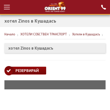
хотел Zinos в Кушадасъ
Проверка на
Вход за агенти
резервация
Начало
ХОТЕЛИ СОБСТВЕН ТРАНСПОРТ
Хотели в Кушадасъ
РАННИ ЗАПИСВАНИЯ ТУРЦИЯ
НОВА ГОДИНА ТУРЦИЯ
хотел Zinos в Кушадасъ
НОВА ГОДИНА
ПОЧИВКИ
РЕЗЕРВИРАЙ
КРУИЗИ
ЕКЗОТИКА
ЕКСКУРЗИИ