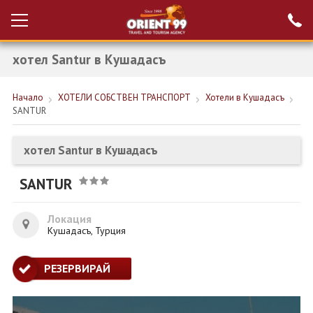
хотел Santur в Кушадасъ
Проверка на
Вход за агенти
резервация
Начало
ХОТЕЛИ СОБСТВЕН ТРАНСПОРТ
Хотели в Кушадасъ
РАННИ ЗАПИСВАНИЯ ТУРЦИЯ
SANTUR
НОВА ГОДИНА ТУРЦИЯ
хотел Santur в Кушадасъ
НОВА ГОДИНА
SANTUR
ПОЧИВКИ
КРУИЗИ
Локация
Кушадасъ, Турция
ЕКЗОТИКА
РЕЗЕРВИРАЙ
ЕКСКУРЗИИ