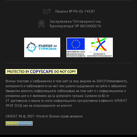
Лиценз № РК-01-74587
Застраховка "Отговорност на
Туроператора" № 0650000276
Всички текстове и изображения в този сайт са под закрила на ЗАПСП.Използването,
копирането и публикуването на част или цялото съдържание на сайта е забранено.
Уважаеми клиенти, информацията публикувана на този сайт е с информационна и
рекламна цел и е възможно да са допуснати грешки. Съгласно чл.80 от
ЗТ достоверна и вярна се счита информацията, предоставена в офисите ОРИЕНТ
99 БГ ООД или на оторизираните ни агенти!
ORIENT 99 © 2007 - Present. Всички права запазени