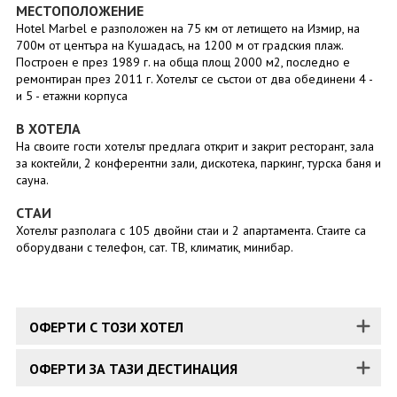
МЕСТОПОЛОЖЕНИЕ
Hotel Marbel е разположен на 75 км от летището на Измир, на
700м от центъра на Кушадасъ, на 1200 м от градския плаж.
Построен е през 1989 г. на обща площ 2000 м2, последно е
ремонтиран през 2011 г. Хотелът се състои от два обединени 4 -
и 5 - етажни корпуса
В ХОТЕЛА
На своите гости хотелът предлага открит и закрит ресторант, зала
за коктейли, 2 конферентни зали, дискотека, паркинг, турска баня и
сауна.
СТАИ
Хотелът разполага с 105 двойни стаи и 2 апартамента. Стаите са
оборудвани с телефон, сат. ТВ, климатик, минибар.
ОФЕРТИ С ТОЗИ ХОТЕЛ
ОФЕРТИ ЗА ТАЗИ ДЕСТИНАЦИЯ