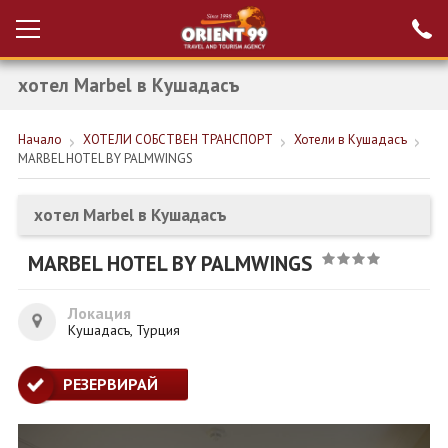
хотел Marbel в Кушадасъ
Проверка на
Вход за агенти
резервация
Начало
ХОТЕЛИ СОБСТВЕН ТРАНСПОРТ
Хотели в Кушадасъ
РАННИ ЗАПИСВАНИЯ ТУРЦИЯ
MARBEL HOTEL BY PALMWINGS
НОВА ГОДИНА ТУРЦИЯ
хотел Marbel в Кушадасъ
НОВА ГОДИНА
MARBEL HOTEL BY PALMWINGS
ПОЧИВКИ
КРУИЗИ
Локация
Кушадасъ, Турция
ЕКЗОТИКА
РЕЗЕРВИРАЙ
ЕКСКУРЗИИ