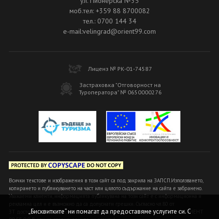
ул. Пионерска №35
моб.тел: +359 88 8700082
тел.: 0700 144 34
e-mail:velingrad@orient99.com
Лиценз № РК-01-74587
Застраховка "Отговорност на
Туроператора" № 0650000276
Всички текстове и изображения в този сайт са под закрила на ЗАПСП.Използването,
копирането и публикуването на част или цялото съдържание на сайта е забранено.
Уважаеми клиенти, информацията публикувана на този сайт е с информационна и
рекламна цел и е възможно да са допуснати грешки. Съгласно чл.80 от
„Бисквитките“ ни помагат да предоставяме услугите си. С
ЗТ достоверна и вярна се счита информацията, предоставена в офисите ОРИЕНТ