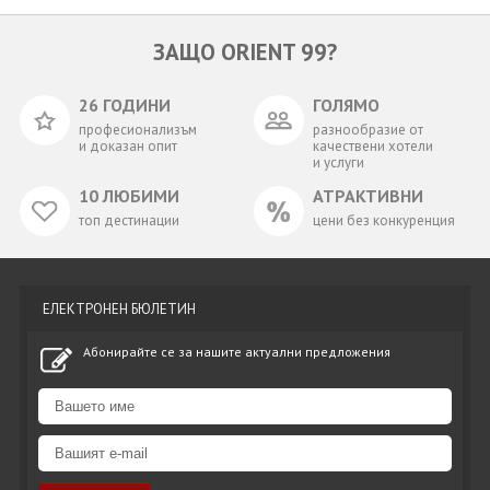
ЗАЩО ORIENT 99?
26 ГОДИНИ
ГОЛЯМО
професионализъм
разнообразие от
и доказан опит
качествени хотели
и услуги
10 ЛЮБИМИ
АТРАКТИВНИ
топ дестинации
цени без конкуренция
ЕЛЕКТРОНЕН БЮЛЕТИН
Абонирайте се за нашите актуални предложения