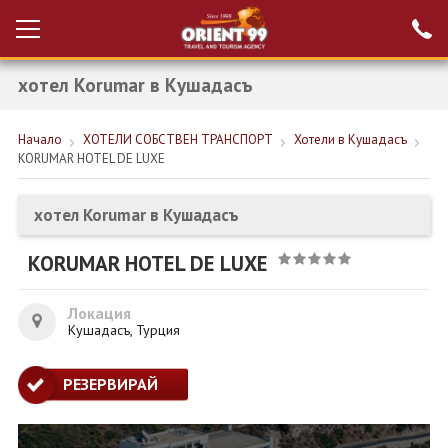
хотел Korumar в Кушадасъ
Проверка на
Вход за агенти
резервация
Начало
ХОТЕЛИ СОБСТВЕН ТРАНСПОРТ
Хотели в Кушадасъ
РАННИ ЗАПИСВАНИЯ ТУРЦИЯ
KORUMAR HOTEL DE LUXE
НОВА ГОДИНА ТУРЦИЯ
хотел Korumar в Кушадасъ
НОВА ГОДИНА
KORUMAR HOTEL DE LUXE
ПОЧИВКИ
КРУИЗИ
Локация
Кушадасъ, Турция
ЕКЗОТИКА
РЕЗЕРВИРАЙ
ЕКСКУРЗИИ