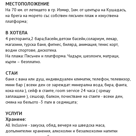
МЕСТОПОЛОЖЕНИЕ
На 70 км. от летището в гр. Измир, 1км. от центъра на Кушадасъ,
на брега на морето със собствен пясъчен плаж и изкуствена
платформа;
В ХОТЕЛА
4 ресторанта,2 бара,басейн,детски басейн,солариум, лекар,
магазини, турска баня, фитнес, билярд, анимация, тенис корт,
водни спортове, дискотека.
На плажа: Пясъчен и платформа. Чадъри, шезлонги, матраци,
кърпи – безплатно.
СТАИ
баня с вана или душ, индивидуален климатик, телефон, телевизор,
мини бар ( всеки ден се зареждат: минерална вода, бира, фанта,
кока-кола ), сейф в стаите, room service 24 часа ( срещу
заплащане ), сешоар, балкон, почистване на стаите - всеки ден,
смяна на бельото -3 пъти в седмицата;
УСЛУГИ
Хранене:
All Inclusive - закуска, обяд, вечеря на шведска маса,
допълнителни хранения, алкохолни и безалкохолни напитки