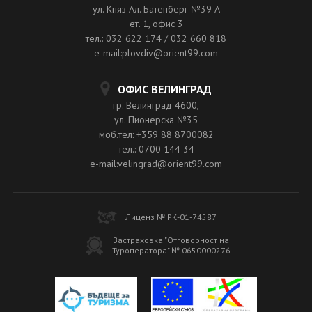
ул. Княз Ал. Батенберг №39 A
ет. 1, офис 3
тел.: 032 622 174 / 032 660 818
e-mail:plovdiv@orient99.com
ОФИС ВЕЛИНГРАД
гр. Велинград 4600,
ул. Пионерска №35
моб.тел: +359 88 8700082
тел.: 0700 144 34
e-mail:velingrad@orient99.com
Лиценз № РК-01-74587
Застраховка "Отговорност на
Туроператора" № 0650000276