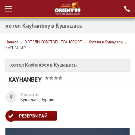
хотел Kayhanbey в Кушадасъ
Проверка на
Вход за агенти
резервация
Начало
ХОТЕЛИ СОБСТВЕН ТРАНСПОРТ
Хотели в Кушадасъ
РАННИ ЗАПИСВАНИЯ ТУРЦИЯ
KAYHANBEY
НОВА ГОДИНА ТУРЦИЯ
хотел Kayhanbey в Кушадасъ
НОВА ГОДИНА
KAYHANBEY
ПОЧИВКИ
КРУИЗИ
Локация
Кушадасъ, Турция
ЕКЗОТИКА
РЕЗЕРВИРАЙ
ЕКСКУРЗИИ