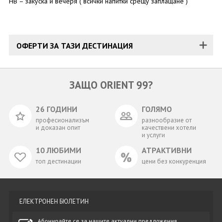
HB – закуска и вечеря ( всички напитки срещу заплащане )
ОФЕРТИ ЗА ТАЗИ ДЕСТИНАЦИЯ
ЗАЩО ORIENT 99?
26 ГОДИНИ
ГОЛЯМО
професионализъм
разнообразие от
и доказан опит
качествени хотели
и услуги
10 ЛЮБИМИ
АТРАКТИВНИ
топ дестинации
цени без конкуренция
ЕЛЕКТРОНЕН БЮЛЕТИН
Абонирайте се за нашите актуални предложения