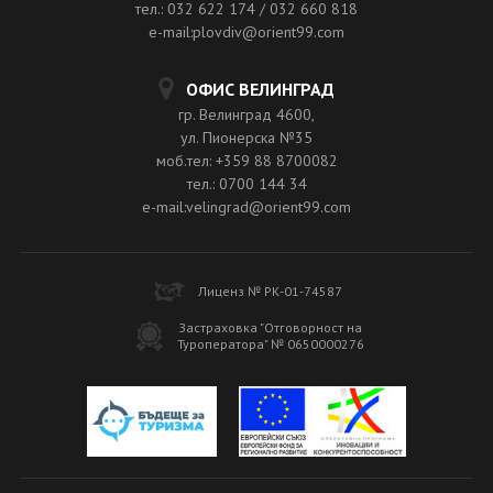
тел.: 032 622 174 / 032 660 818
e-mail:plovdiv@orient99.com
ОФИС ВЕЛИНГРАД
гр. Велинград 4600,
ул. Пионерска №35
моб.тел: +359 88 8700082
тел.: 0700 144 34
e-mail:velingrad@orient99.com
Лиценз № РК-01-74587
Застраховка "Отговорност на
Туроператора" № 0650000276