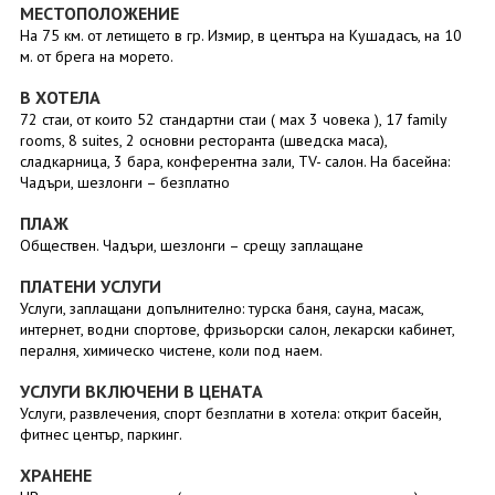
МЕСТОПОЛОЖЕНИЕ
На 75 км. от летището в гр. Измир, в центъра на Кушадасъ, на 10
м. от брега на морето.
В ХОТЕЛА
72 стаи, от които 52 стандартни стаи ( маx 3 човека ), 17 family
rooms, 8 suites, 2 основни ресторанта (шведска маса),
сладкарница, 3 бара, конферентна зали, TV- салон. На басейна:
Чадъри, шезлонги – безплатно
ПЛАЖ
Обществен. Чадъри, шезлонги – срещу заплащане
ПЛАТЕНИ УСЛУГИ
Услуги, заплащани допълнително: турска баня, сауна, масаж,
интернет, водни спортове, фризьорски салон, лекарски кабинет,
пералня, химическо чистене, коли под наем.
УСЛУГИ ВКЛЮЧЕНИ В ЦЕНАТА
Услуги, развлечения, спорт безплатни в хотела: открит басейн,
фитнес център, паркинг.
ХРАНЕНЕ