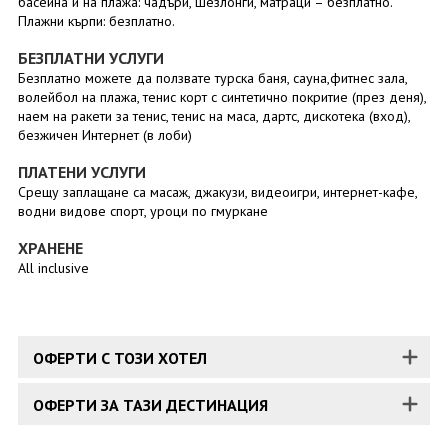
басейна и на плажа: чадъри, шезлонги, матраци – безплатно.
Плажни кърпи: безплатно.
БЕЗПЛАТНИ УСЛУГИ
Безплатно можете да ползвате турска баня, сауна,фитнес зала,
волейбол на плажа, тенис корт с синтетично покритие (през деня),
наем на ракети за тенис, тенис на маса, дартс, дискотека (вход),
безжичен Интернет (в лоби)
ПЛАТЕНИ УСЛУГИ
Срещу заплащане са масаж, джакузи, видеоигри, интернет-кафе,
водни видове спорт, уроци по гмуркане
ХРАНЕНЕ
All inclusive
ОФЕРТИ С ТОЗИ ХОТЕЛ
ОФЕРТИ ЗА ТАЗИ ДЕСТИНАЦИЯ