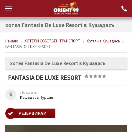
хотел Fantasia De Luxe Resort в Кушадасъ
Проверка на
Вход за агенти
резервация
Начало
ХОТЕЛИ СОБСТВЕН ТРАНСПОРТ
Хотели в Кушадасъ
РАННИ ЗАПИСВАНИЯ ТУРЦИЯ
FANTASIA DE LUXE RESORT
НОВА ГОДИНА ТУРЦИЯ
хотел Fantasia De Luxe Resort в Кушадасъ
НОВА ГОДИНА
FANTASIA DE LUXE RESORT
ПОЧИВКИ
КРУИЗИ
Локация
Кушадасъ, Турция
ЕКЗОТИКА
РЕЗЕРВИРАЙ
ЕКСКУРЗИИ