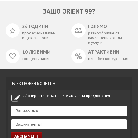
ЗАЩО ORIENT 99?
26 ГОДИНИ
ГОЛЯМО
професионализъм
разнообразие от
и доказан опит
качествени хотели
и услуги
10 ЛЮБИМИ
АТРАКТИВНИ
топ дестинации
цени без конкуренция
ЕЛЕКТРОНЕН БЮЛЕТИН
Абонирайте се за нашите актуални предложения