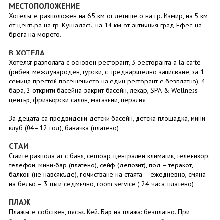
МЕСТОПОЛОЖЕНИЕ
Хотелът е разположен на 65 км от летището на гр. Измир, на 5 км
от центъра на гр. Кушадасъ, на 14 км от античния град Ефес, на
брега на морето.
В ХОТЕЛА
Хотелът разполага с основен ресторант, 3 ресторанта a la carte
(рибен, международен, турски, с предварително записване, за 1
семица престой посещението на един ресторант е безплатно), 4
бара, 2 открити басейна, закрит басейн, лекар, SРА & Wellness-
център, фризьорски салон, магазини, пералня
За децата са предвидени детски басейн, детска площадка, мини-
клуб (04–12 год), бавачка (платено)
СТАИ
Стаите разполагат с баня, сешоар, централен климатик, телевизор,
телефон, мини-бар (платено), сейф (депозит), под – теракот,
балкон (не навсякъде), почистване на стаята – ежедневно, смяна
на бельо – 3 пъти седмично, room service ( 24 часа, платено)
ПЛАЖ
Плажът е собствен, пясък. Кей. Бар на плажа: безплатно. При