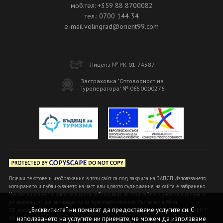
моб.тел: +359 88 8700082
тел.: 0700 144 34
e-mail:velingrad@orient99.com
Лиценз № РК-01-74587
Застраховка "Отговорност на
Туроператора" № 0650000276
Всички текстове и изображения в този сайт са под закрила на ЗАПСП.Използването,
копирането и публикуването на част или цялото съдържание на сайта е забранено.
Уважаеми клиенти, информацията публикувана на този сайт е с информационна и
рекламна цел и е възможно да са допуснати грешки. Съгласно чл.80 от
„Бисквитките“ ни помагат да предоставяме услугите си. С
ЗТ достоверна и вярна се счита информацията, предоставена в офисите ОРИЕНТ
използването на услугите ни приемате, че можем да използваме
99 БГ ООД или на оторизираните ни агенти!