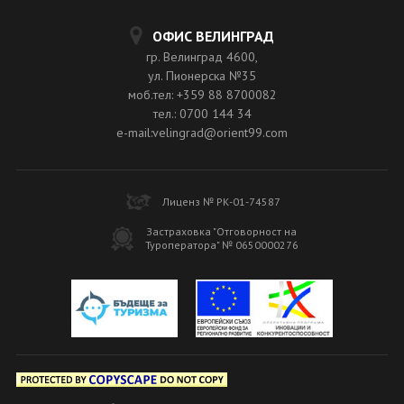
ОФИС ВЕЛИНГРАД
гр. Велинград 4600,
ул. Пионерска №35
моб.тел: +359 88 8700082
тел.: 0700 144 34
e-mail:velingrad@orient99.com
Лиценз № РК-01-74587
Застраховка "Отговорност на
Туроператора" № 0650000276