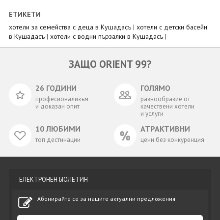
ЕТИКЕТИ
хотели за семейства с деца в Кушадасъ
|
хотели с детски басейн
в Кушадасъ
|
хотели с водни пързалки в Кушадасъ
|
ЗАЩО ORIENT 99?
26 ГОДИНИ
ГОЛЯМО
професионализъм
разнообразие от
и доказан опит
качествени хотели
и услуги
10 ЛЮБИМИ
АТРАКТИВНИ
топ дестинации
цени без конкуренция
ЕЛЕКТРОНЕН БЮЛЕТИН
Абонирайте се за нашите актуални предложения