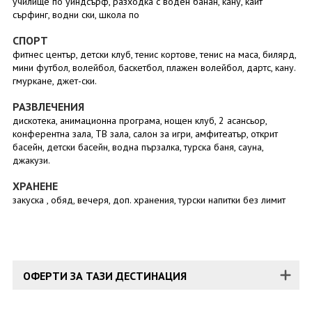
училище по уиндсърф, разходка с воден банан, кану, кайт
сърфинг, водни ски, школа по
СПОРТ
фитнес център, детски клуб, тенис кортове, тенис на маса, билярд,
мини футбол, волейбол, баскетбол, плажен волейбол, дартс, кану.
гмуркане, джет-ски.
РАЗВЛЕЧЕНИЯ
дискотека, анимационна програма, нощен клуб, 2 асансьор,
конферентна зала, ТВ зала, салон за игри, амфитеатър, открит
басейн, детски басейн, водна пързалка, турска баня, сауна,
джакузи.
ХРАНЕНЕ
закуска , обяд, вечеря, доп. хранения, турски напитки без лимит
ОФЕРТИ ЗА ТАЗИ ДЕСТИНАЦИЯ