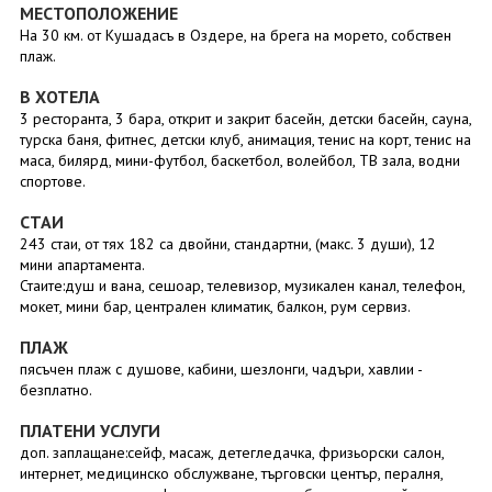
МЕСТОПОЛОЖЕНИЕ
На 30 км. от Кушадасъ в Оздере, на брега на морето, собствен
плаж.
В ХОТЕЛА
3 ресторанта, 3 бара, открит и закрит басейн, детски басейн, сауна,
турска баня, фитнес, детски клуб, анимация, тенис на корт, тенис на
маса, билярд, мини-футбол, баскетбол, волейбол, ТВ зала, водни
спортове.
СТАИ
243 стаи, от тях 182 са двойни, стандартни, (макс. 3 души), 12
мини апартамента.
Стаите:душ и вана, сешоар, телевизор, музикален канал, телефон,
мокет, мини бар, централен климатик, балкон, рум сервиз.
ПЛАЖ
пясъчен плаж с душове, кабини, шезлонги, чадъри, хавлии -
безплатно.
ПЛАТЕНИ УСЛУГИ
доп. заплащане:сейф, масаж, детегледачка, фризьорски салон,
интернет, медицинско обслужване, търговски център, пералня,