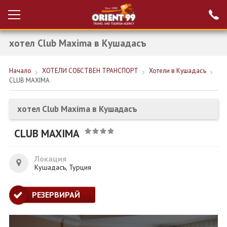
хотел Club Maxima в Кушадасъ
Проверка на
Вход за агенти
резервация
Начало
ХОТЕЛИ СОБСТВЕН ТРАНСПОРТ
Хотели в Кушадасъ
РАННИ ЗАПИСВАНИЯ ТУРЦИЯ
CLUB MAXIMA
НОВА ГОДИНА ТУРЦИЯ
хотел Club Maxima в Кушадасъ
НОВА ГОДИНА
CLUB MAXIMA
ПОЧИВКИ
КРУИЗИ
Локация
Кушадасъ, Турция
ЕКЗОТИКА
РЕЗЕРВИРАЙ
ЕКСКУРЗИИ