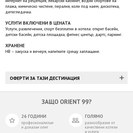
интернет на рецепция, лекарски кабинет, водни спортове на
плажа, химическо чистене, пералня, коли под наем, дискотека,
детегледачка.
УСЛУГИ ВКЛЮЧЕНИ В ЦЕНАТА
Услуги, развлечения, спорт безплатни в хотела: открит басейн,
детски басейн, детска площадка, фитнес център, дартс, паркинг.
ХРАНЕНЕ
HB – закуска и вечеря, напитките срещу заплащане.
ОФЕРТИ ЗА ТАЗИ ДЕСТИНАЦИЯ
ЗАЩО ORIENT 99?
26 ГОДИНИ
ГОЛЯМО
професионализъм
разнообразие от
и доказан опит
качествени хотели
и услуги