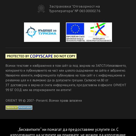
Застраховка "Отговорност на
Туроператора" № 0650000276
Всички текстове и изображения в този сайт са под закрила на ЗАПСП.Използването,
копирането и публикуването на част или цялото съдържание на сайта е забранено.
Уважаеми клиенти, информацията публикувана на този сайт е с информационна и
рекламна цел и е възможно да са допуснати грешки. Съгласно чл.80 от
ЗТ достоверна и вярна се счита информацията, предоставена в офисите ОРИЕНТ
99 БГ ООД или на оторизираните ни агенти!
ORIENT 99 © 2007 - Present. Всички права запазени
„Бисквитките“ ни помагат да предоставяме услугите си. С
използването на услугите ни приемате, че можем да използваме