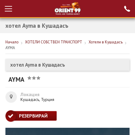
хотел Ayma в Кушадасъ
Проверка на
Вход за агенти
резервация
Начало
ХОТЕЛИ СОБСТВЕН ТРАНСПОРТ
Хотели в Кушадасъ
РАННИ ЗАПИСВАНИЯ ТУРЦИЯ
AYMA
НОВА ГОДИНА ТУРЦИЯ
хотел Ayma в Кушадасъ
НОВА ГОДИНА
AYMA
ПОЧИВКИ
КРУИЗИ
Локация
Кушадасъ, Турция
ЕКЗОТИКА
РЕЗЕРВИРАЙ
ЕКСКУРЗИИ