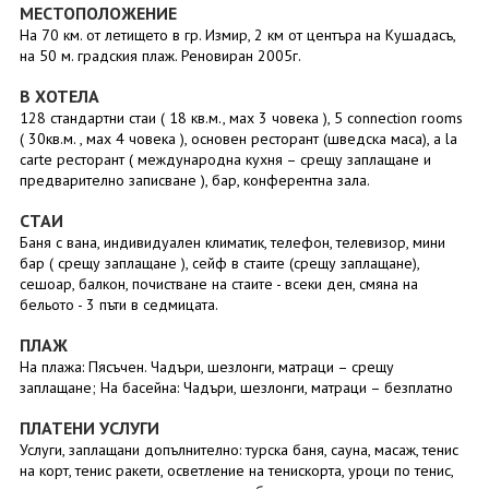
МЕСТОПОЛОЖЕНИЕ
На 70 км. от летището в гр. Измир, 2 км от центъра на Кушадасъ,
на 50 м. градския плаж. Реновиран 2005г.
В ХОТЕЛА
128 стандартни стаи ( 18 кв.м., маx 3 човека ), 5 connection rooms
( 30кв.м. , маx 4 човека ), основен ресторант (шведска маса), a la
carte ресторант ( международна кухня – срещу заплащане и
предварително записване ), бар, конферентна зала.
СТАИ
Баня с вана, индивидуален климатик, телефон, телевизор, мини
бар ( срещу заплащане ), сейф в стаите (срещу заплащане),
сешоар, балкон, почистване на стаите - всеки ден, смяна на
бельото - 3 пъти в седмицата.
ПЛАЖ
На плажа: Пясъчен. Чадъри, шезлонги, матраци – срещу
заплащане; На басейна: Чадъри, шезлонги, матраци – безплатно
ПЛАТЕНИ УСЛУГИ
Услуги, заплащани допълнително: турска баня, сауна, масаж, тенис
на корт, тенис ракети, осветление на тенискорта, уроци по тенис,