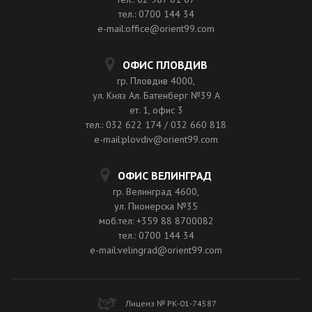
тел.: 0700 144 34
e-mail:office@orient99.com
ОФИС ПЛОВДИВ
гр. Пловдив 4000,
ул. Княз Ал. Батенберг №39 A
ет. 1, офис 3
тел.: 032 622 174 / 032 660 818
e-mail:plovdiv@orient99.com
ОФИС ВЕЛИНГРАД
гр. Велинград 4600,
ул. Пионерска №35
моб.тел: +359 88 8700082
тел.: 0700 144 34
e-mail:velingrad@orient99.com
Лиценз № РК-01-74587