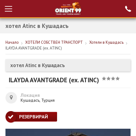
хотел Atinc в Кушадасъ
Проверка на
Вход за агенти
резервация
Начало
ХОТЕЛИ СОБСТВЕН ТРАНСПОРТ
Хотели в Кушадасъ
РАННИ ЗАПИСВАНИЯ ТУРЦИЯ
ILAYDA AVANTGRADE (ex. ATINC)
НОВА ГОДИНА ТУРЦИЯ
хотел Atinc в Кушадасъ
НОВА ГОДИНА
ILAYDA AVANTGRADE (ex. ATINC)
ПОЧИВКИ
КРУИЗИ
Локация
Кушадасъ, Турция
ЕКЗОТИКА
РЕЗЕРВИРАЙ
ЕКСКУРЗИИ