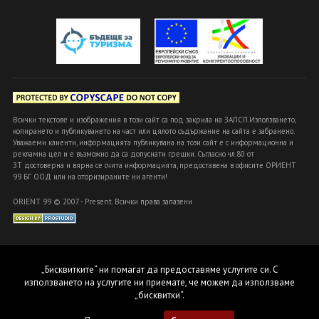
Всички текстове и изображения в този сайт са под закрила на ЗАПСП.Използването,
копирането и публикуването на част или цялото съдържание на сайта е забранено.
Уважаеми клиенти, информацията публикувана на този сайт е с информационна и
рекламна цел и е възможно да са допуснати грешки. Съгласно чл.80 от
ЗТ достоверна и вярна се счита информацията, предоставена в офисите ОРИЕНТ
99 БГ ООД или на оторизираните ни агенти!
ORIENT 99 © 2007 - Present. Всички права запазени
„Бисквитките“ ни помагат да предоставяме услугите си. С
използването на услугите ни приемате, че можем да използваме
„бисквитки“.