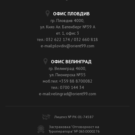
ОФИС ПЛОВДИВ
гр. Пловдив 4000,
ул. Княз Ал. Батенберг №39 A
ет. 1, офис 3
тел.: 032 622 174 / 032 660 818
e-mail:plovdiv@orient99.com
ОФИС ВЕЛИНГРАД
гр. Велинград 4600,
ул. Пионерска №35
моб.тел: +359 88 8700082
тел.: 0700 144 34
e-mail:velingrad@orient99.com
Лиценз № РК-01-74587
Застраховка "Отговорност на
Туроператора" № 0650000276