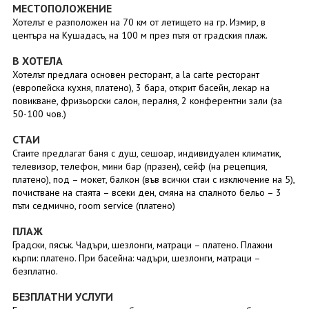
МЕСТОПОЛОЖЕНИЕ
Хотелът е разположен на 70 км от летището на гр. Измир, в
центъра на Кушадасъ, на 100 м през пътя от градския плаж.
В ХОТЕЛА
Хотелът предлага основен ресторант, a la carte ресторант
(европейска кухня, платено), 3 бара, открит басейн, лекар на
повикване, фризьорски салон, пералня, 2 конферентни зали (за
50-100 чов.)
СТАИ
Стаите предлагат баня с душ, сешоар, индивидуален климатик,
телевизор, телефон, мини бар (празен), сейф (на рецепция,
платено), под – мокет, балкон (във всички стаи с изключение на 5),
почистване на стаята – всеки ден, смяна на спалното бельо – 3
пъти седмично, room service (платено)
ПЛАЖ
Градски, пясък. Чадъри, шезлонги, матраци – платено. Плажни
кърпи: платено. При басейна: чадъри, шезлонги, матраци –
безплатно.
БЕЗПЛАТНИ УСЛУГИ