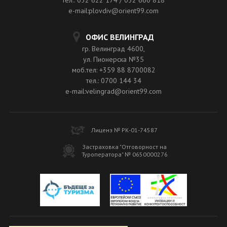
тел.: 032 622 174 / 032 660 818
e-mail:plovdiv@orient99.com
ОФИС ВЕЛИНГРАД
гр. Велинград 4600,
ул. Пионерска №35
моб.тел: +359 88 8700082
тел.: 0700 144 34
e-mail:velingrad@orient99.com
Лиценз № РК-01-74587
Застраховка "Отговорност на
Туроператора" № 0650000276