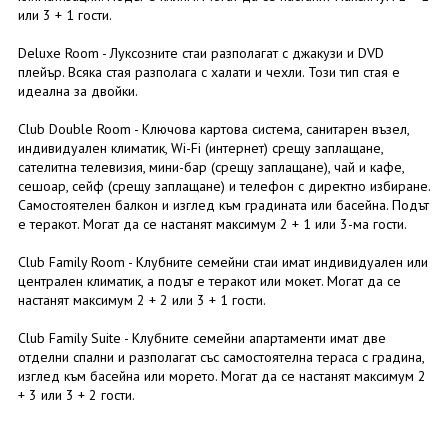
или 3 + 1 гости.
Deluxe Room - Луксозните стаи разполагат с джакузи и DVD
плейър. Всяка стая разполага с халати и чехли. Този тип стая е
идеална за двойки.
Club Double Room - Ключова картова система, санитарен възел,
индивидуален климатик, Wi-Fi (интернет) срещу заплащане,
сателитна телевизия, мини-бар (срещу заплащане), чай и кафе,
сешоар, сейф (срещу заплащане) и телефон с директно избиране.
Самостоятелен балкон и изглед към градината или басейна. Подът
е теракот. Могат да се настанят максимум 2 + 1 или 3-ма гости.
Club Family Room - Клубните семейни стаи имат индивидуален или
централен климатик, а подът е теракот или мокет. Могат да се
настанят максимум 2 + 2 или 3 + 1 гости.
Club Family Suite - Клубните семейни апартаменти имат две
отделни спални и разполагат със самостоятелна тераса с градина,
изглед към басейна или морето. Могат да се настанят максимум 2
+ 3 или 3 + 2 гости.