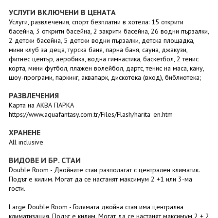
УСЛУГИ ВКЛЮЧЕНИ В ЦЕНАТА
Услуги, развлечения, спорт безплатни в хотела: 15 открити
басейна, 3 открити басейна, 2 закрити басейна, 26 водни пързалки,
2 детски басейна, 5 детски водни пързалки, детска площадка,
мини клуб за деца, турска баня, парна баня, сауна, джакузи,
фитнес център, аеробика, водна гимнастика, баскетбол, 2 тенис
корта, мини футбол, плажен волейбол, дартс, тенис на маса, кану,
шоу-програми, паркинг, аквапарк, дискотека (вход), библиотека;
РАЗВЛЕЧЕНИЯ
Карта на АКВА ПАРКА
https://www.aquafantasy.com.tr/Files/Flash/harita_en.htm
ХРАНЕНЕ
All inclusive
ВИДОВЕ И БР. СТАИ
Double Room - Двойните стаи разполагат с централен климатик.
Подът е килим. Могат да се настанят максимум 2 +1 или 3-ма
гости.
Large Double Room - Голямата двойна стая има централна
климатизация. Подът е килим. Могат да се настанят максимум 2 + 2