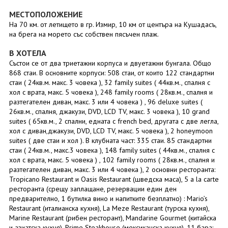
МЕСТОПОЛОЖЕНИЕ
На 70 км. от летището в гр. Измир, 10 км от центъра на Кушадасъ,
на брега на морето със собствен пясъчен плаж.
В ХОТЕЛА
Състои се от два триетажни корпуса и двуетажни бунгала. Общо
868 стаи. В основните корпуси: 508 стаи, от които 122 стандартни
стаи ( 24кв.м. макс. 3 човека ), 32 family suites ( 44кв.м., спалня с
хол с врата, макс. 5 човека ), 248 family rooms ( 28кв.м., спалня и
разтегателен диван, макс. 3 или 4 човека ) , 96 deluxe suites (
26кв.м., спалня, джакузи, DVD, LCD TV, макс. 3 човека ), 10 grand
suites ( 65кв.м., 2 спални, едната с french bed, другата с две легла,
хол с диван,джакузи, DVD, LCD TV, макс. 5 човека ), 2 honeymoon
suites ( две стаи и хол ). В клубната част: 335 стаи. 85 стандартни
стаи ( 24кв.м., макс.3 човека ), 148 family suites ( 44кв.м., спалня с
хол с врата, макс. 5 човека ) , 102 family rooms ( 28кв.м., спалня и
разтегателен диван, макс. 3 или 4 човека ), 2 основни ресторанта:
Tropicano Restaurant и Oasis Restaurant (шведска маса), 5 а la carte
ресторанта (срещу заплащане, резервации един ден
предварително, 1 бутилка вино и напитките безплатно) : Mario’s
Restaurant (италианска кухня), La Meze Restaurant (турска кухня),
Marine Restaurant (рибен ресторант), Mandarine Gourmet (китайска
и азиатска кухня), Prime Steakhouse (мексиканска кухня), 11 бара: