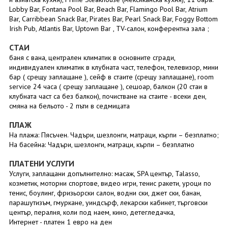
Lobby Bar, Fontana Pool Bar, Beach Bar, Flamingo Pool Bar, Atrium
Bar, Carribbean Snack Bar, Pirates Bar, Pearl Snack Bar, Foggy Bottom
Irish Pub, Atlantis Bar, Uptown Bar , TV-салон, конферентнa залa ;
СТАИ
баня с вана, централен климатик в основните сгради,
индивидуален климатик в клубната част, телефон, телевизор, мини
бар ( срещу заплащане ), сейф в стаите (срещу заплащане), room
service 24 часа ( срещу заплащане ), сешоар, балкон (20 стаи в
клубната част са без балкон), почистване на стаите - всеки ден,
смяна на бельото - 2 пъти в седмицата
ПЛАЖ
На плажа: Пясъчен. Чадъри, шезлонги, матраци, кърпи – безплатно;
На басейна: Чадъри, шезлонги, матраци, кърпи – безплатно
ПЛАТЕНИ УСЛУГИ
Услуги, заплащани допълнително: масаж, SPA център, Talasso,
козметик, моторни спортове, видео игри, тенис ракети, уроци по
тенис, боулинг, фризьорски салон, водни ски, джет ски, банан,
парашутизъм, гмуркане, уиндсърф, лекарски кабинет, търговски
център, пералня, коли под наем, кино, детегледачка,
Интернет - платен 1 евро на ден