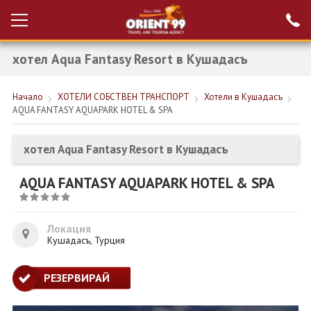
хотел Aqua Fantasy Resort в Кушадасъ
Проверка на
Вход за агенти
резервация
Начало
ХОТЕЛИ СОБСТВЕН ТРАНСПОРТ
Хотели в Кушадасъ
РАННИ ЗАПИСВАНИЯ ТУРЦИЯ
AQUA FANTASY AQUAPARK HOTEL & SPA
НОВА ГОДИНА ТУРЦИЯ
хотел Aqua Fantasy Resort в Кушадасъ
НОВА ГОДИНА
AQUA FANTASY AQUAPARK HOTEL & SPA
ПОЧИВКИ
КРУИЗИ
Локация
Кушадасъ, Турция
ЕКЗОТИКА
ЕКСКУРЗИИ
РЕЗЕРВИРАЙ