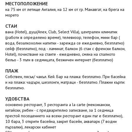
МЕСТОПОЛОЖЕНИЕ
на 75 км от летище Анталия, на 12 км от гр. Манавгат, на брега на
морето
СТАИ
вана (Hotel), душ(Anex, Club, Select Villa), централен климатик
(работи в определено време), телевизор, телефон, мини бар (
вода, безалкохолни напитки - зарежда се ежедневно, безплатно)
сейф (безплатно), под - ламинат, балкон (6 стаи с френски балкон,
Hotel), почистване на стаите - ежедневно, смяна на спалното
бельо - 3 пъти в седмицата, безжичен интернет (безплатно)
ПЛАЖ
Собствен, пясък/ чакъл. Кей. Бар на плажа: безплатно. При басейна
и на плажа: чадъри, шезлонги, матраци - безплатно. Плажни кърпи:
безплатно.
УДОБСТВА
основено ресторант, 3 ресторанта a la carte (мексикански,
китайски, рибен - с предварително записване, за 1 седмица
престой посещението на всеки ресторант един път е безплатно),
10 бара, 3 открити басейна, закрит басейн, аквапарк (7 водни
пързалки), лекарски кабинет