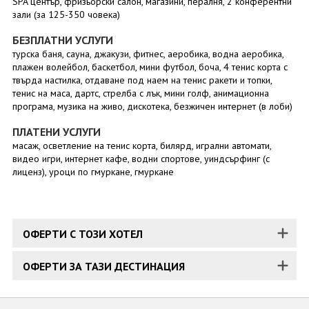
SPA център, фризьорски салон, магазини, пералня, 2 конферентни
зали (за 125-350 човека)
БЕЗПЛАТНИ УСЛУГИ
турска баня, сауна, джакузи, фитнес, аеробика, водна аеробика,
плажен волейбол, баскетбол, мини футбол, боча, 4 тенис корта с
твърда настилка, отдаване под наем на тенис ракети и топки,
тенис на маса, дартс, стрелба с лък, мини голф, анимационна
програма, музика на живо, дискотека, безжичен интернет (в лоби)
ПЛАТЕНИ УСЛУГИ
масаж, осветление на тенис корта, билярд, игрални автомати,
видео игри, интернет кафе, водни спортове, уиндсърфинг (с
лиценз), уроци по гмуркане, гмуркане
ОФЕРТИ С ТОЗИ ХОТЕЛ
ОФЕРТИ ЗА ТАЗИ ДЕСТИНАЦИЯ