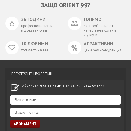
ЗАЩО ORIENT 99?
26 ГОДИНИ
ГОЛЯМО
професионализъм
разнообразие от
и доказан опит
качествени хотели
и услуги
10 ЛЮБИМИ
АТРАКТИВНИ
топ дестинации
цени без конкуренция
ЕЛЕКТРОНЕН БЮЛЕТИН
Абонирайте се за нашите актуални предложения