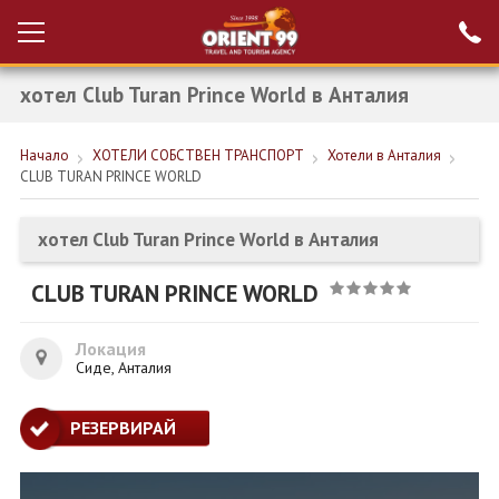
хотел Club Turan Prince World в Анталия
Проверка на
Вход за агенти
резервация
Начало
ХОТЕЛИ СОБСТВЕН ТРАНСПОРТ
Хотели в Анталия
РАННИ ЗАПИСВАНИЯ ТУРЦИЯ
CLUB TURAN PRINCE WORLD
НОВА ГОДИНА ТУРЦИЯ
хотел Club Turan Prince World в Анталия
НОВА ГОДИНА
CLUB TURAN PRINCE WORLD
ПОЧИВКИ
КРУИЗИ
Локация
Сиде, Анталия
ЕКЗОТИКА
РЕЗЕРВИРАЙ
ЕКСКУРЗИИ