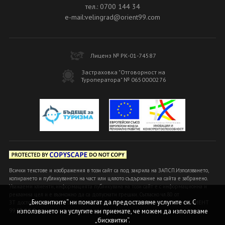
тел.: 0700 144 34
e-mail:velingrad@orient99.com
Лиценз № РК-01-74587
Застраховка "Отговорност на
Туроператора" № 0650000276
Всички текстове и изображения в този сайт са под закрила на ЗАПСП.Използването,
копирането и публикуването на част или цялото съдържание на сайта е забранено.
Уважаеми клиенти, информацията публикувана на този сайт е с информационна и
рекламна цел и е възможно да са допуснати грешки. Съгласно чл.80 от
„Бисквитките“ ни помагат да предоставяме услугите си. С
ЗТ достоверна и вярна се счита информацията, предоставена в офисите ОРИЕНТ
използването на услугите ни приемате, че можем да използваме
99 БГ ООД или на оторизираните ни агенти!
„бисквитки“.