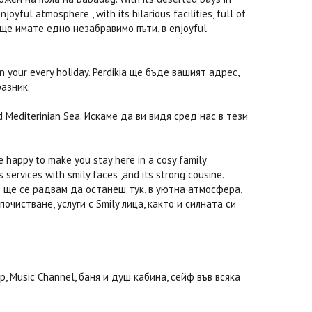
joyful atmosphere , with its hilarious facilities, full of
, ще имате едно незабравимо пъти, в enjoyful
on your every holiday. Perdikia ще бъде вашият адрес,
разник.
 Mediterinian Sea. Искаме да ви видя сред нас в тези
e happy to make you stay here in a cosy family
s services with smily faces ,and its strong cousine.
We ще се радвам да останеш тук, в уютна атмосфера,
чистване, услуги с Smily лица, както и силната си
, Music Channel, баня и душ кабина, сейф във всяка