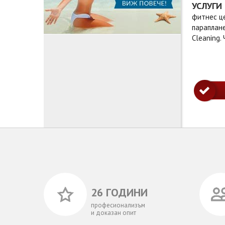
УСЛУГИ
фитнес це
параплане
Cleaning.
26 ГОДИНИ
професионализъм
и доказан опит