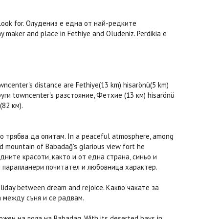
y look for. Олудениз е една от най-редките
 maker and place in Fethiye and Oludeniz. Perdikia е
ncenter's distance are Fethiye(13 km) hisarönü(5 km)
руги towncenter's разстояние, Фетхие (13 км) hisarönü
(82 км).
о трябва да опитам. In a peaceful atmosphere, among
d mountain of Babadağ's glarious view fort he
одните красоти, както и от една страна, синьо и
й парапланери почитател и любовница характер.
oliday between dream and rejoice. Какво чакате за
а между съня и се радвам.
ожен на пола на Babadag. With its deserted bays in