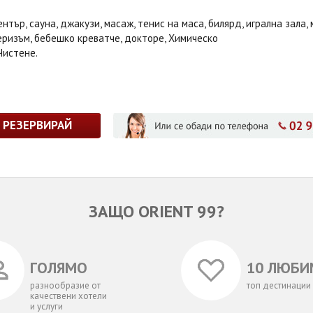
нтър, сауна, джакузи, масаж, тенис на маса, билярд, игрална зала,
ризъм, бебешко креватче, докторе, Химическо
 Чистене.
РЕЗЕРВИРАЙ
ЗАЩО ORIENT 99?
ГОЛЯМО
10 ЛЮБИ
разнообразие от
топ дестинации
качествени хотели
и услуги