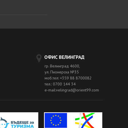
ОФИС ВЕЛИНГРАД
гр. Велинград 4600,
ул. Пионерска №35
моб.тел: +359 88 8700082
тел.: 0700 144 34
e-mail:velingrad@orient99.com