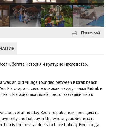
Принтирай
ИНАЦИЯ
соти, богата история и културно наследство,
ikia was an old village founded between Kıdrak beach
 Perdikia старото село е основан между плажа Kıdrak и
tur. Perdikia означава гълъб, представляващи мир в
have a peaceful holiday. Вие сте работили през цялата
ave only one holiday in the whole year. Вие имате
dikia is the best address to have holiday. Вместо да