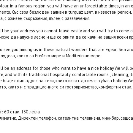
lour, in a famous region, you will have an unforgettable times, in an en
ments. Със своя безлюден заливи в turquaz цвят, в известен регион
, с оживен съоръжения, пълен с развлечения.
ill be your address you cannot leave easily and you will try to come 
може да напусне лесно и ще се опита да се качи на вашия всеки п
o see you among us in these natural wonders that are Egean Sea and
чудеса, които са Егейско море и Mediterinian море.
ill be an address for those who want to have a nice holiday.We will b
, and with its traditional hospitality, comfortable rooms , cleaning, it
ще бъде един адрес за тези, които искат да имат хубава holiday.
то, както и с традиционното си гостоприемство, комфортни стаи, по
: 60 стаи, 150 легла.
Климатик, Директен телефон, сателитна телевизия, минибар, сешоар