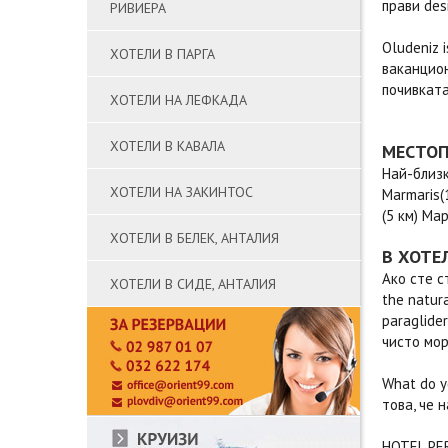
прави des
РИВИЕРА
Oludeniz 
ХОТЕЛИ В ПАРГА
ваканционн
почивката
ХОТЕЛИ НА ЛЕФКАДА
ХОТЕЛИ В КАВАЛА
МЕСТО
Най-близк
ХОТЕЛИ НА ЗАКИНТОС
Marmaris(
(5 км) Мар
ХОТЕЛИ В БЕЛЕК, АНТАЛИЯ
В ХОТЕ
Ако сте с
ХОТЕЛИ В СИДЕ, АНТАЛИЯ
the natur
paraglide
чисто мор
What do y
това, че 
HOTEL PER