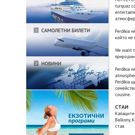
turquaz co
entertain
атмосфера
Perdikia w
който не 
We want t
природни 
Perdikia w
atmosphere
Perdikia 
семейство
cousine.
СТАИ
Капацитет
Balkony, 
стая.