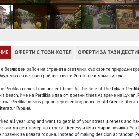
НИЕ
ОФЕРТИ С ТОЗИ ХОТЕЛ
ОФЕРТИ ЗА ТАЗИ ДЕСТ
е безлюден район на страната светлини, със своите природни кра
удениз е световен рай цял свят и Perdikia е в дома си тук!
he Perdikia comes from ancient times.At the time of the Lykian ,Perd
kiz beach. Име на Perdikia идва от древни times.At време на Lykian,
лажа. Perdikia means pigeon representing peace in old Greece litera
iteratur Гърция.
ked all year long and want to getr id of your stress ,tireness and 
искам да getr номер на стреса, tireness и имат мирни почивка. You h
 празник за цялата година. Instead of making desicion at random ,Per