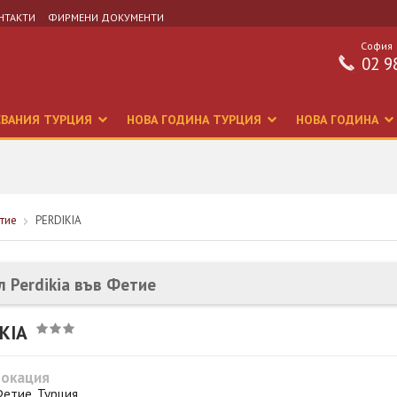
НТАКТИ
ФИРМЕНИ ДОКУМЕНТИ
София
02 9
СВАНИЯ ТУРЦИЯ
НОВА ГОДИНА ТУРЦИЯ
НОВА ГОДИНА
тие
PERDIKIA
л Perdikia във Фетие
KIA
Локация
етие, Турция