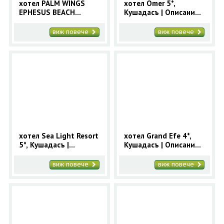
хотел PALM WINGS
хотел Omer 5*,
EPHESUS BEACH
Кушадасъ | Oписание,
RESORT & SPA 5*,
снимки и цени за
Кушадасъ | Oписание,
хотел Omer
виж повече
виж повече
снимки и цени
хотел Sea Light Resort
хотел Grand Efe 4*,
5*, Кушадасъ |
Кушадасъ | Oписание,
Oписание, снимки и
снимки и цени за
цени за хотел Sea
хотел Grand Efe
виж повече
виж повече
Light Resort