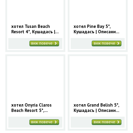
хотел Tusan Beach
хотел Pine Bay 5*,
Resort 4*, Кушадасъ |
Кушадасъ | Oписание,
Oписание, снимки и
снимки и цени за
цени за хотел Tusan
хотел Pine Bay Holiday
виж повече
виж повече
Beach Resort
Resort
хотел Onyria Claros
хотел Grand Belish 5*,
Beach Resort 5*,
Кушадасъ | Oписание,
Кушадасъ | Oписание,
снимки и цени за
снимки и цени за
хотел Grand Belish
виж повече
виж повече
хотел Onyria Claros
Beach Resort