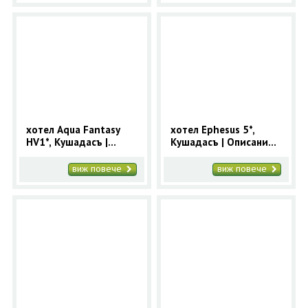
хотел Aqua Fantasy
хотел Ephesus 5*,
HV1*, Кушадасъ |
Кушадасъ | Oписание,
Oписание, снимки и
снимки и цени за
цени за хотел Aqua
хотел Ephesus
виж повече
виж повече
Fantasy