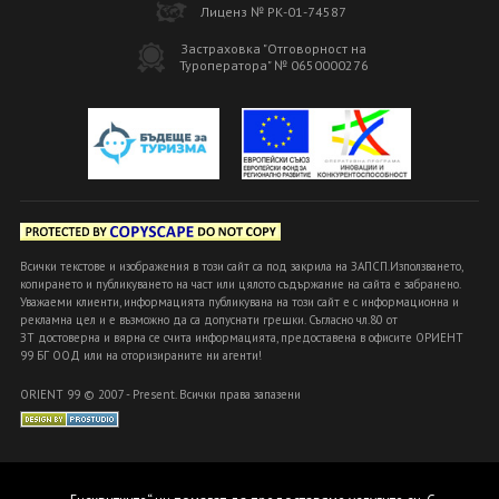
Лиценз № РК-01-74587
Застраховка "Отговорност на
Туроператора" № 0650000276
Всички текстове и изображения в този сайт са под закрила на ЗАПСП.Използването,
копирането и публикуването на част или цялото съдържание на сайта е забранено.
Уважаеми клиенти, информацията публикувана на този сайт е с информационна и
рекламна цел и е възможно да са допуснати грешки. Съгласно чл.80 от
ЗТ достоверна и вярна се счита информацията, предоставена в офисите ОРИЕНТ
99 БГ ООД или на оторизираните ни агенти!
ORIENT 99 © 2007 - Present. Всички права запазени