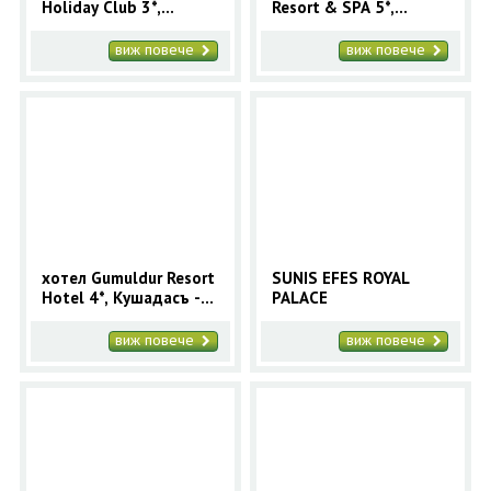
Holiday Club 3*,
Resort & SPA 5*,
Кушадасъ - описание
Кушадасъ - описание
и цени за хотел
и цени за хотел
виж повече
виж повече
Atlantique Holiday
Euphoria Aegean
Club
Resort & SPA
хотел Gumuldur Resort
SUNIS EFES ROYAL
Hotel 4*, Кушадасъ -
PALACE
описание и цени за
хотел Gumuldur Resort
виж повече
виж повече
Hotel