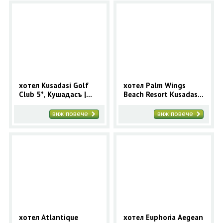
хотел Kusadasi Golf
хотел Palm Wings
Club 5*, Кушадасъ |
Beach Resort Kusadasi
Oписание, снимки и
4*, Кушадасъ |
цени за хотел
Oписание, снимки и
виж повече
виж повече
Kusadasi Golf Club
цени за хотел Imbat
хотел Atlantique
хотел Euphoria Aegean