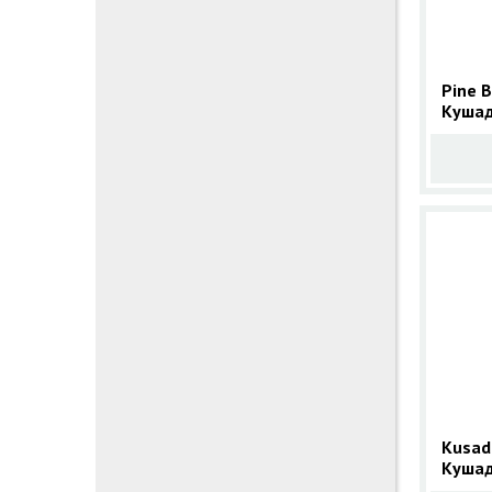
Pine B
Кушад
2025 
Kusada
Кушад
2025 