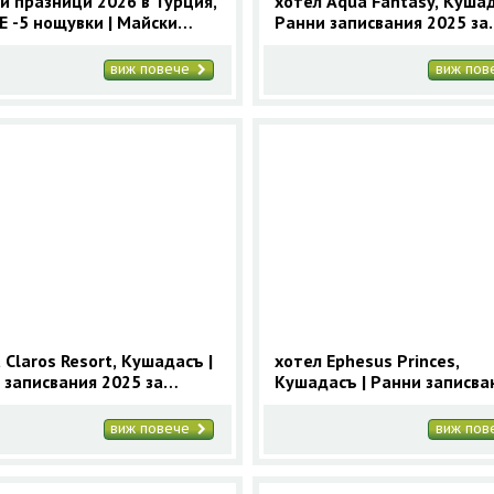
и празници 2026 в Турция,
хотел Aqua Fantasy, Кушад
 -5 нощувки | Майски
Ранни записвания 2025 за
ици в Турция
Кушадасъ с 9 нощувки
виж повече
виж по
 Claros Resort, Кушадасъ |
хотел Ephesus Princes,
 записвания 2025 за
Кушадасъ | Ранни записва
асъ с 9 нощувки
2025 за Кушадасъ с 9 нощ
виж повече
виж по