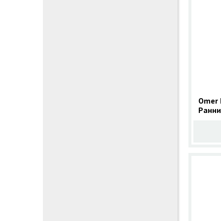
Omer 
Ранни
Кушад