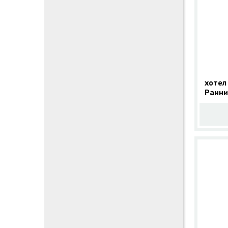
хотел
Ранни
Кушад