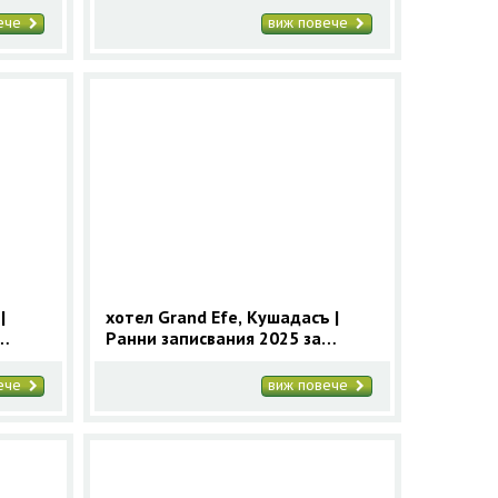
вече
виж повече
|
хотел Grand Efe, Кушадасъ |
Ранни записвания 2025 за
Кушадасъ с 9 нощувки
вече
виж повече