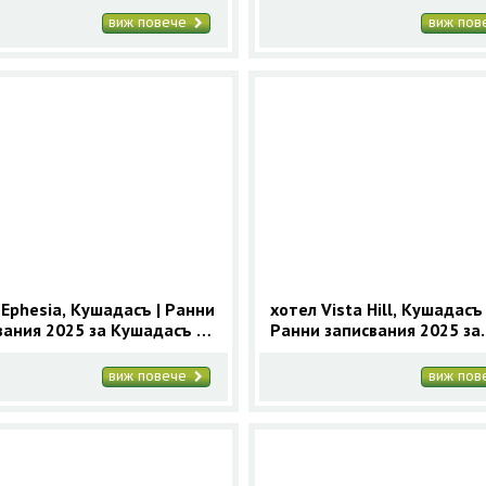
виж повече
виж по
 Ephesia, Кушадасъ | Ранни
хотел Vista Hill, Кушадасъ 
вания 2025 за Кушадасъ с
Ранни записвания 2025 за
увки
Кушадасъ с 9 нощувки
виж повече
виж по