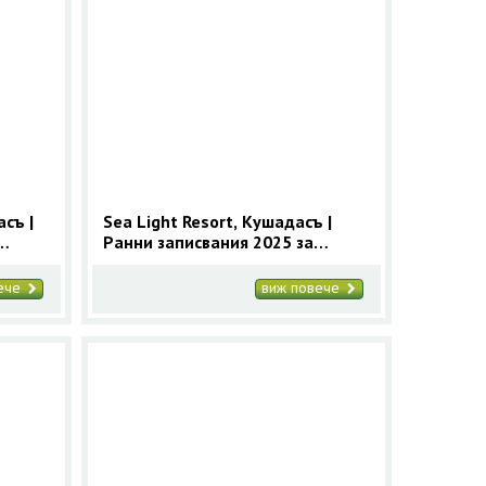
съ |
Sea Light Resort, Кушадасъ |
Ранни записвания 2025 за
Кушадасъ с 9 нощувки
вече
виж повече