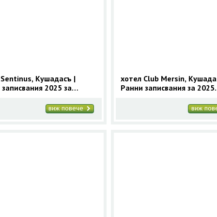
 Sentinus, Кушадасъ |
хотел Club Mersin, Кушада
 записвания 2025 за
Ранни записвания за 2025
асъ с 9 нощувки
Кушадасъ с 9 нощувки
виж повече
виж по