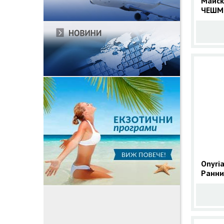
Майск
ЧЕШМЕ
празн
Onyria
Ранни
Кушад