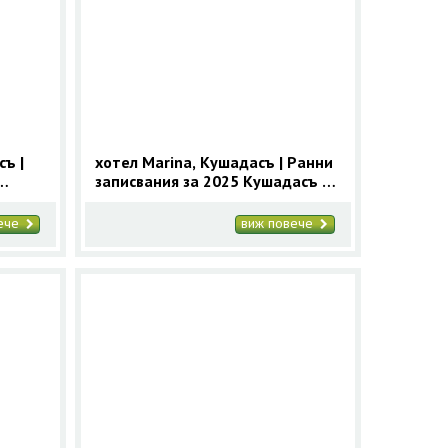
съ |
хотел Marina, Кушадасъ | Ранни
записвания за 2025 Кушадасъ с
9 нощувки
вече
виж повече