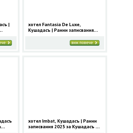
асъ |
хотел Fantasia De Luxe,
Кушадасъ | Ранни записвания
2025 за Кушадасъ с 9 нощувки
вече
виж повече
адасъ
хотел Imbat, Кушадасъ | Ранни
а
записвания 2025 за Кушадасъ с
9 нощувки