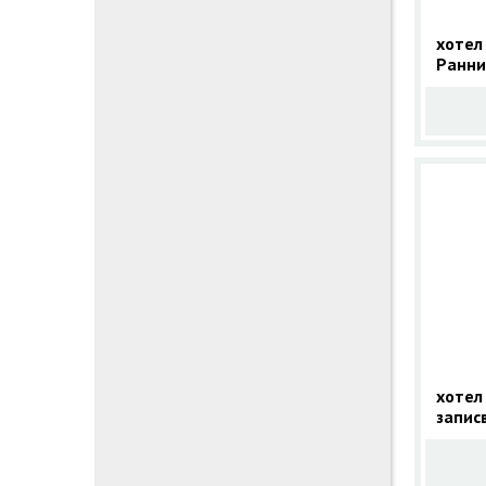
хотел 
Ранни
Кушад
хотел
запис
9 нощ