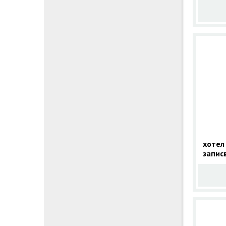
хотел
запис
9 нощ