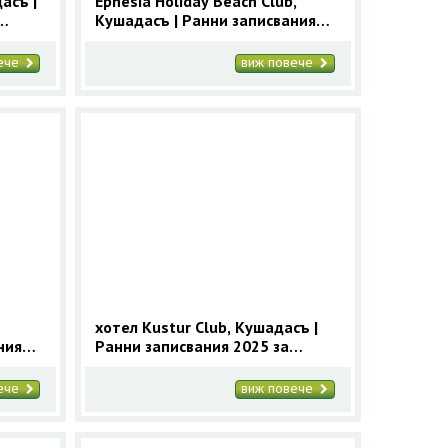
асъ |
Ephesia Holiday Beach Club,
Кушадасъ | Ранни записвания
2025 за Кушадасъ с 9 нощувки
вече
виж повече
хотел Kustur Club, Кушадасъ |
ния
Ранни записвания 2025 за
увки
Кушадасъ с 9 нощувки
вече
виж повече