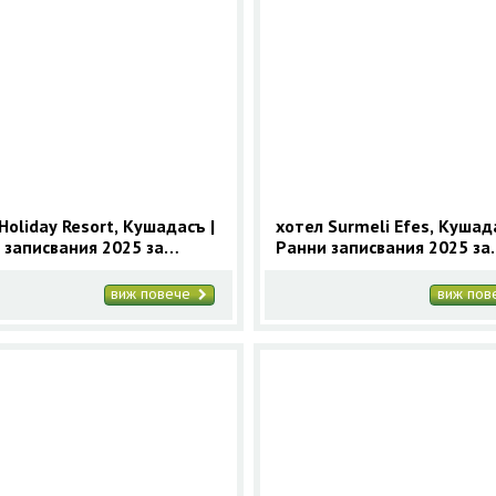
Holiday Resort, Кушадасъ |
хотел Surmeli Efes, Кушада
 записвания 2025 за
Ранни записвания 2025 за
асъ с 9 нощувки
Кушадасъ с 9 нощувки
виж повече
виж по