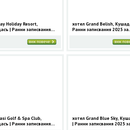
ay Holiday Resort,
хотел Grand Belish, Кушад
асъ | Ранни записвания
Ранни записвания 2025 за
за Кушадасъ с 9 нощувки
Кушадасъ с 9 нощувки
виж повече
виж по
si Golf & Spa Club,
хотел Grand Blue Sky, Куш
асъ | Ранни записвания
| Ранни записвания 2025 з
за Кушадасъ с 9 нощувки
Кушадасъ с 9 нощувки