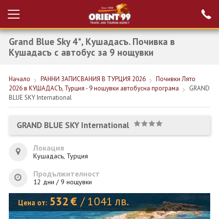
Grand Blue Sky 4*, Кушадасъ. Почивка в
Проверка на
Вход за агенти
резервация
Кушадасъ с автобус за 9 нощувки
РАННИ ЗАПИСВАНИЯ ТУРЦИЯ
Начало
РАННИ ЗАПИСВАНИЯ В ТУРЦИЯ 2026
Почивки Лято
2026 в КУШАДАСЪ, Турция - 9 нощувки автобусна програма
GRAND
НОВА ГОДИНА ТУРЦИЯ
BLUE SKY International
НОВА ГОДИНА
GRAND BLUE SKY International
ПОЧИВКИ
Локация
КРУИЗИ
Кушадасъ, Турция
ЕКЗОТИКА
Продължителност
12 дни / 9 нощувки
ЕКСКУРЗИИ
532
€
/
1041
лв.
Цена от: