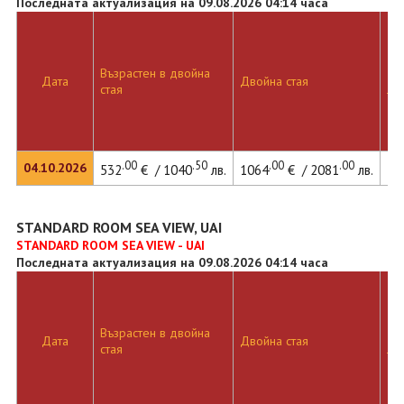
Последната актуализация на 09.08.2026 04:14 часа
Възрастен в двойна
Дв
Дата
Двойна стая
стая
ле
.00
.50
.00
.00
04.10.2026
532
€ / 1040
лв.
1064
€ / 2081
лв.
14
STANDARD ROOM SEA VIEW, UAI
STANDARD ROOM SEA VIEW - UAI
Последната актуализация на 09.08.2026 04:14 часа
Възрастен в двойна
Дв
Дата
Двойна стая
стая
ле