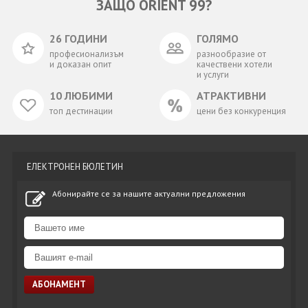
ЗАЩО ORIENT 99?
26 ГОДИНИ
ГОЛЯМО
професионализъм
разнообразие от
и доказан опит
качествени хотели
и услуги
10 ЛЮБИМИ
АТРАКТИВНИ
топ дестинации
цени без конкуренция
ЕЛЕКТРОНЕН БЮЛЕТИН
Абонирайте се за нашите актуални предложения