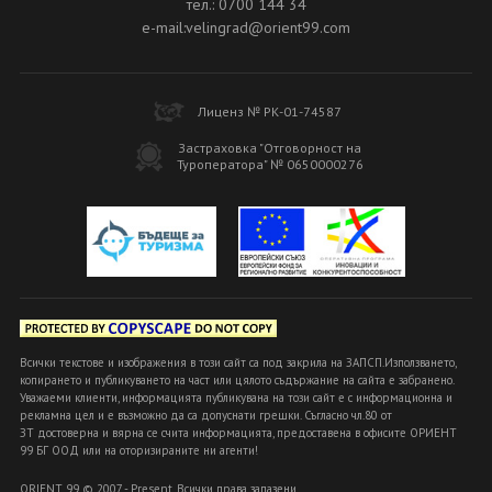
тел.: 0700 144 34
e-mail:velingrad@orient99.com
Лиценз № РК-01-74587
Застраховка "Отговорност на
Туроператора" № 0650000276
Всички текстове и изображения в този сайт са под закрила на ЗАПСП.Използването,
копирането и публикуването на част или цялото съдържание на сайта е забранено.
Уважаеми клиенти, информацията публикувана на този сайт е с информационна и
рекламна цел и е възможно да са допуснати грешки. Съгласно чл.80 от
ЗТ достоверна и вярна се счита информацията, предоставена в офисите ОРИЕНТ
99 БГ ООД или на оторизираните ни агенти!
ORIENT 99 © 2007 - Present. Всички права запазени