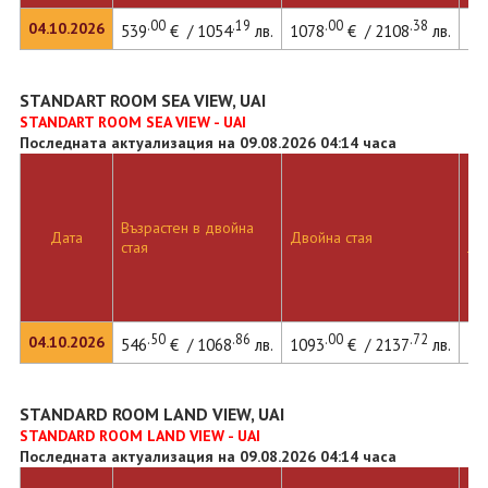
.00
.19
.00
.38
04.10.2026
539
€ / 1054
лв.
1078
€ / 2108
лв.
14
STANDART ROOM SEA VIEW, UAI
STANDART ROOM SEA VIEW - UAI
Последната актуализация на 09.08.2026 04:14 часа
Възрастен в двойна
Дв
Дата
Двойна стая
стая
ле
.50
.86
.00
.72
04.10.2026
546
€ / 1068
лв.
1093
€ / 2137
лв.
14
STANDARD ROOM LAND VIEW, UAI
STANDARD ROOM LAND VIEW - UAI
Последната актуализация на 09.08.2026 04:14 часа