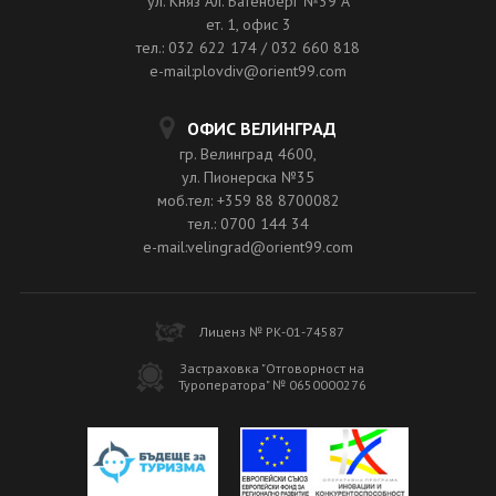
ул. Княз Ал. Батенберг №39 A
ет. 1, офис 3
тел.: 032 622 174 / 032 660 818
e-mail:plovdiv@orient99.com
ОФИС ВЕЛИНГРАД
гр. Велинград 4600,
ул. Пионерска №35
моб.тел: +359 88 8700082
тел.: 0700 144 34
e-mail:velingrad@orient99.com
Лиценз № РК-01-74587
Застраховка "Отговорност на
Туроператора" № 0650000276