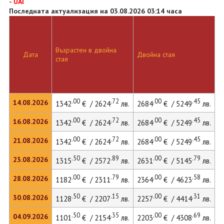
- UAI
Последната актуализация на 03.08.2026 03:14 часа
Възрастен в двойна
Дата
Двойна стая
стая
.00
.72
.00
.45
14.08.2026
1342
€ / 2624
лв.
2684
€ / 5249
лв.
.00
.72
.00
.45
16.08.2026
1342
€ / 2624
лв.
2684
€ / 5249
лв.
.00
.72
.00
.45
21.08.2026
1342
€ / 2624
лв.
2684
€ / 5249
лв.
.50
.89
.00
.79
23.08.2026
1315
€ / 2572
лв.
2631
€ / 5145
лв.
.00
.79
.00
.58
28.08.2026
1182
€ / 2311
лв.
2364
€ / 4623
лв.
.50
.15
.00
.31
30.08.2026
1128
€ / 2207
лв.
2257
€ / 4414
лв.
.50
.35
.00
.69
04.09.2026
1101
€ / 2154
лв.
2203
€ / 4308
лв.