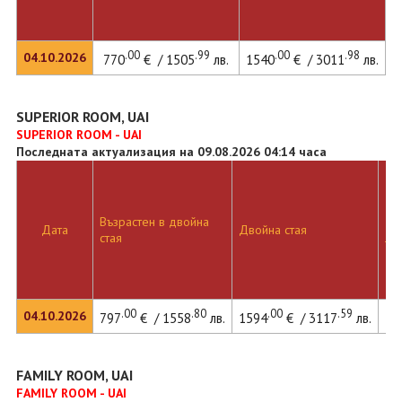
.00
.99
.00
.98
04.10.2026
770
€ / 1505
лв.
1540
€ / 3011
лв.
SUPERIOR ROOM, UAI
SUPERIOR ROOM - UAI
Последната актуализация на 09.08.2026 04:14 часа
Възрастен в двойна
Дв
Дата
Двойна стая
стая
ле
.00
.80
.00
.59
04.10.2026
797
€ / 1558
лв.
1594
€ / 3117
лв.
21
FAMILY ROOM, UAI
FAMILY ROOM - UAI