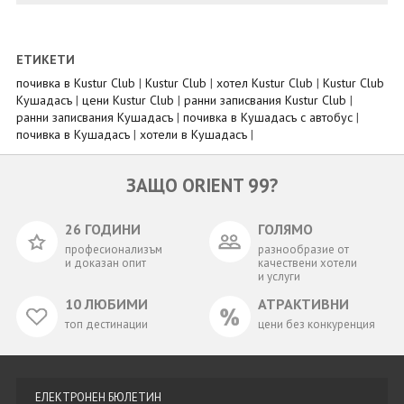
ЕТИКЕТИ
почивка в Kustur Club
|
Kustur Club
|
хотел Kustur Club
|
Kustur Club
Кушадасъ
|
цени Kustur Club
|
ранни записвания Kustur Club
|
ранни записвания Кушадасъ
|
почивка в Кушадасъ с автобус
|
почивка в Кушадасъ
|
хотели в Кушадасъ
|
ЗАЩО ORIENT 99?
26 ГОДИНИ
ГОЛЯМО
професионализъм
разнообразие от
и доказан опит
качествени хотели
и услуги
10 ЛЮБИМИ
АТРАКТИВНИ
топ дестинации
цени без конкуренция
ЕЛЕКТРОНЕН БЮЛЕТИН