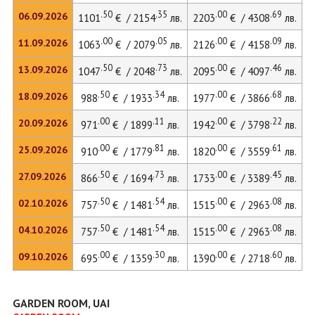
.50
.35
.00
.69
06.09.2026
1101
€ / 2154
лв.
2203
€ / 4308
лв.
.00
.05
.00
.09
11.09.2026
1063
€ / 2079
лв.
2126
€ / 4158
лв.
.50
.73
.00
.46
13.09.2026
1047
€ / 2048
лв.
2095
€ / 4097
лв.
.50
.34
.00
.68
18.09.2026
988
€ / 1933
лв.
1977
€ / 3866
лв.
.00
.11
.00
.22
20.09.2026
971
€ / 1899
лв.
1942
€ / 3798
лв.
.00
.81
.00
.61
25.09.2026
910
€ / 1779
лв.
1820
€ / 3559
лв.
.50
.73
.00
.45
27.09.2026
866
€ / 1694
лв.
1733
€ / 3389
лв.
.50
.54
.00
.08
02.10.2026
757
€ / 1481
лв.
1515
€ / 2963
лв.
.50
.54
.00
.08
04.10.2026
757
€ / 1481
лв.
1515
€ / 2963
лв.
.00
.30
.00
.60
09.10.2026
695
€ / 1359
лв.
1390
€ / 2718
лв.
GARDEN ROOM, UAI