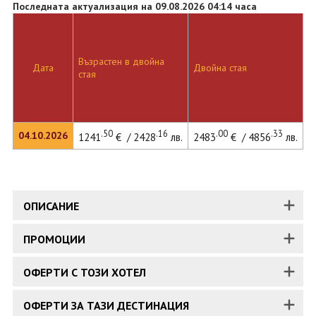
Последната актуализация на 09.08.2026 04:14 часа
Възрастен в двойна
Д
Дата
Двойна стая
стая
л
.50
.16
.00
.33
04.10.2026
1241
€ / 2428
лв.
2483
€ / 4856
лв.
2
ОПИСАНИЕ
ПРОМОЦИИ
ОФЕРТИ С ТОЗИ ХОТЕЛ
ОФЕРТИ ЗА ТАЗИ ДЕСТИНАЦИЯ