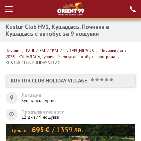
Kustur Club HV1, Кушадасъ. Почивка в
Проверка на
Вход за агенти
резервация
Кушадасъ с автобус за 9 нощувки
РАННИ ЗАПИСВАНИЯ ТУРЦИЯ
Начало
РАННИ ЗАПИСВАНИЯ В ТУРЦИЯ 2026
Почивки Лято
2026 в КУШАДАСЪ, Турция - 9 нощувки автобусна програма
НОВА ГОДИНА ТУРЦИЯ
KUSTUR CLUB HOLIDAY VILLAGE
НОВА ГОДИНА
KUSTUR CLUB HOLIDAY VILLAGE
ПОЧИВКИ
Локация
КРУИЗИ
Кушадасъ, Турция
ЕКЗОТИКА
Продължителност
12 дни / 9 нощувки
ЕКСКУРЗИИ
695
€
/
1359
лв.
Цена от: