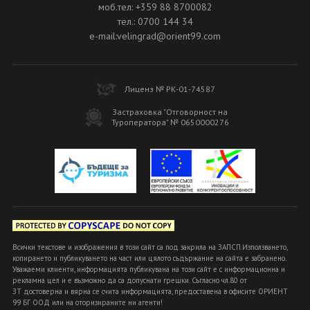
моб.тел: +359 88 8700082
тел.: 0700 144 34
e-mail:velingrad@orient99.com
Лиценз № РК-01-74587
Застраховка "Отговорност на
Туроператора" № 0650000276
Всички текстове и изображения в този сайт са под закрила на ЗАПСП.Използването,
копирането и публикуването на част или цялото съдържание на сайта е забранено.
Уважаеми клиенти, информацията публикувана на този сайт е с информационна и
рекламна цел и е възможно да са допуснати грешки. Съгласно чл.80 от
ЗТ достоверна и вярна се счита информацията, предоставена в офисите ОРИЕНТ
99 БГ ООД или на оторизираните ни агенти!