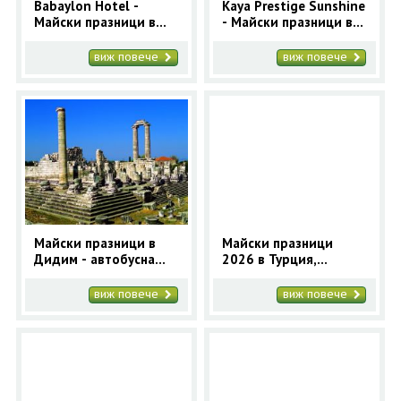
Babaylon Hotel -
Kaya Prestige Sunshine
Майски празници в
- Майски празници в
Чешме 2025 за 5
Чешме 2025 за 5
нощувки
нощувки
виж повече
виж повече
Майски празници в
Майски празници
Дидим - автобусна
2026 в Турция,
праграма с 4 нощувки
МАРМАРИС за 5
| Почивка в Дидим
нощувки | Почивка в
виж повече
виж повече
Мармарис с автобус