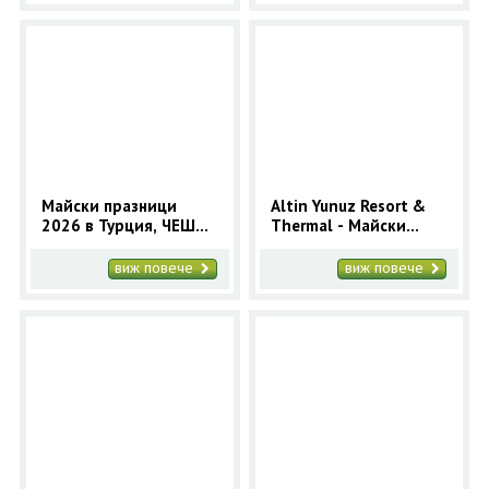
Майски празници
Altin Yunuz Resort &
2026 в Турция, ЧЕШМЕ
Thermal - Майски
-5 нощувки | Майски
празници в Чешме
празници в Турция
2025 за 5 нощувки
виж повече
виж повече