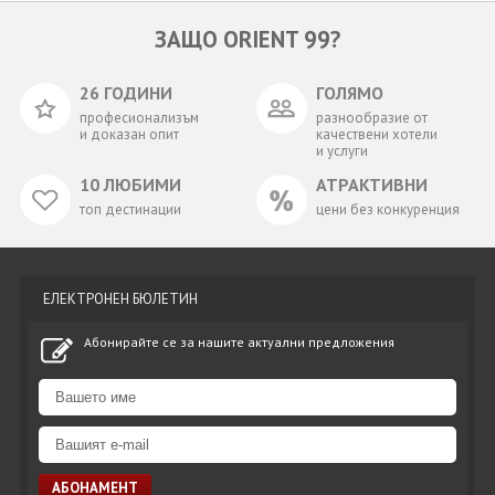
ЗАЩО ORIENT 99?
26 ГОДИНИ
ГОЛЯМО
професионализъм
разнообразие от
и доказан опит
качествени хотели
и услуги
10 ЛЮБИМИ
АТРАКТИВНИ
топ дестинации
цени без конкуренция
ЕЛЕКТРОНЕН БЮЛЕТИН
Абонирайте се за нашите актуални предложения