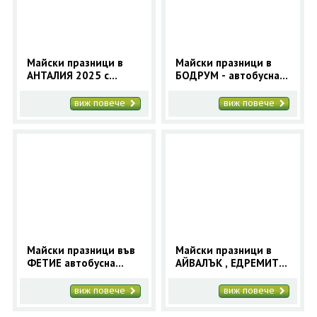
Майски празници в
Майски празници в
АНТАЛИЯ 2025 с
БОДРУМ - автобусна
автобус- 5 нощувки -
програма с 5 нощувки
Orient 99
- Orient 99
виж повече
виж повече
Майски празници във
Майски празници в
ФЕТИЕ автобусна
АЙВАЛЪК , ЕДРЕМИТ -
програма с 5 нощувки
автобусна програма с
- Orient 99
5 нощувки - Orient 99
виж повече
виж повече