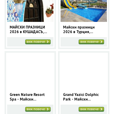
ОЩЕ
ЗА НАС
КОНТАКТИ
ФИРМЕНИ ДОКУМЕНТИ
МАЙСКИ ПРАЗНИЦИ
Майски празници
2026 в КУШАДАСЪ,
2026 в Турция,
0700 144 34
Запитване
Турция - 4 нощувки |
КУШАДАСЪ - 5
Почивка в Кушадасъ
нощувки
виж повече
виж повече
ПОСЛЕДВАЙТЕ НИ
Green Nature Resort
Grand Yazici Dolphic
Spa - Майски
Park - Майски
празници в Мармарис
празници в Мармарис
2025 за 4 нощувки
2025 за 4 нощувки
виж повече
виж повече