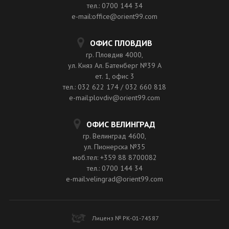
тел.: 0700 144 34
e-mail:office@orient99.com
ОФИС ПЛОВДИВ
гр. Пловдив 4000,
ул. Княз Ал. Батенберг №39 A
ет. 1, офис 3
тел.: 032 622 174 / 032 660 818
e-mail:plovdiv@orient99.com
ОФИС ВЕЛИНГРАД
гр. Велинград 4600,
ул. Пионерска №35
моб.тел: +359 88 8700082
тел.: 0700 144 34
e-mail:velingrad@orient99.com
Лиценз № РК-01-74587