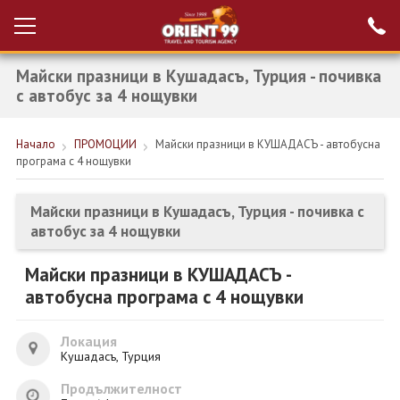
Майски празници в Кушадасъ, Турция - почивка
Проверка на
Вход за агенти
резервация
с автобус за 4 нощувки
РАННИ ЗАПИСВАНИЯ ТУРЦИЯ
Начало
ПРОМОЦИИ
Майски празници в КУШАДАСЪ - автобусна
програма с 4 нощувки
НОВА ГОДИНА ТУРЦИЯ
НОВА ГОДИНА
Майски празници в Кушадасъ, Турция - почивка с
автобус за 4 нощувки
ПОЧИВКИ
Майски празници в КУШАДАСЪ -
КРУИЗИ
автобусна програма с 4 нощувки
ЕКЗОТИКА
Локация
ЕКСКУРЗИИ
Кушадасъ, Турция
Продължителност