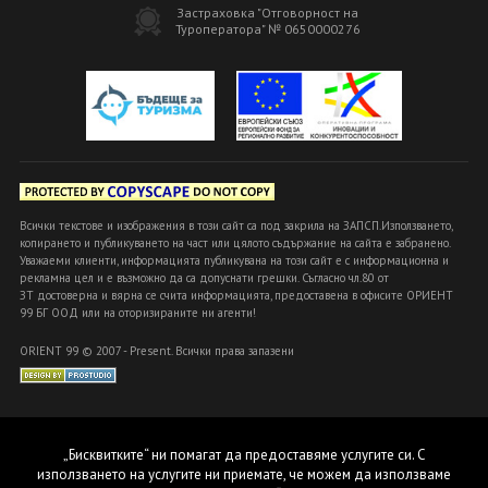
Застраховка "Отговорност на
Туроператора" № 0650000276
Всички текстове и изображения в този сайт са под закрила на ЗАПСП.Използването,
копирането и публикуването на част или цялото съдържание на сайта е забранено.
Уважаеми клиенти, информацията публикувана на този сайт е с информационна и
рекламна цел и е възможно да са допуснати грешки. Съгласно чл.80 от
ЗТ достоверна и вярна се счита информацията, предоставена в офисите ОРИЕНТ
99 БГ ООД или на оторизираните ни агенти!
ORIENT 99 © 2007 - Present. Всички права запазени
„Бисквитките“ ни помагат да предоставяме услугите си. С
използването на услугите ни приемате, че можем да използваме