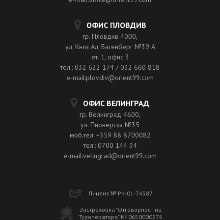
ОФИС ПЛОВДИВ
гр. Пловдив 4000,
ул. Княз Ал. Батенберг №39 A
ет. 1, офис 3
тел.: 032 622 174 / 032 660 818
e-mail:plovdiv@orient99.com
ОФИС ВЕЛИНГРАД
гр. Велинград 4600,
ул. Пионерска №35
моб.тел: +359 88 8700082
тел.: 0700 144 34
e-mail:velingrad@orient99.com
Лиценз № РК-01-74587
Застраховка "Отговорност на
Туроператора" № 0650000276