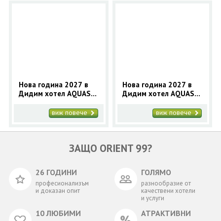
Нова година 2027 в
Нова година 2027 в
Дидим хотел AQUASIS
Дидим хотел AQUASIS
DELUXE RESORT & SPA
DELUXE RESORT & SPA
5* - 4 нощувки с
5* - 3 нощувки с
виж повече
виж повече
автобус
автобус
ЗАЩО ORIENT 99?
26 ГОДИНИ
ГОЛЯМО
професионализъм
разнообразие от
и доказан опит
качествени хотели
и услуги
10 ЛЮБИМИ
АТРАКТИВНИ