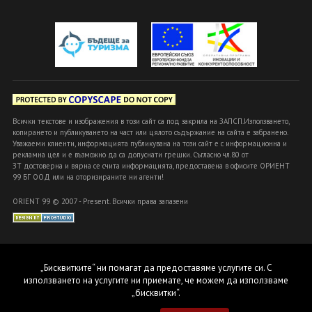
Всички текстове и изображения в този сайт са под закрила на ЗАПСП.Използването,
копирането и публикуването на част или цялото съдържание на сайта е забранено.
Уважаеми клиенти, информацията публикувана на този сайт е с информационна и
рекламна цел и е възможно да са допуснати грешки. Съгласно чл.80 от
ЗТ достоверна и вярна се счита информацията, предоставена в офисите ОРИЕНТ
99 БГ ООД или на оторизираните ни агенти!
ORIENT 99 © 2007 - Present. Всички права запазени
„Бисквитките“ ни помагат да предоставяме услугите си. С
използването на услугите ни приемате, че можем да използваме
„бисквитки“.