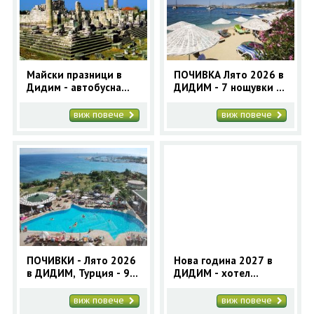
ОЩЕ
ЗА НАС
КОНТАКТИ
ФИРМЕНИ ДОКУМЕНТИ
Майски празници в
ПОЧИВКА Лято 2026 в
Дидим - автобусна
ДИДИМ - 7 нощувки с
0700 144 34
Запитване
праграма с 4 нощувки
автобус
| Почивка в Дидим
виж повече
виж повече
ПОСЛЕДВАЙТЕ НИ
ПОЧИВКИ - Лято 2026
Нова година 2027 в
в ДИДИМ, Турция - 9
ДИДИМ - хотел
нощувки с автобус |
Venosa Beach Resort 5*
Почивки в Дидим
(4 нощувки) | Нова
виж повече
виж повече
2025
година в Турция