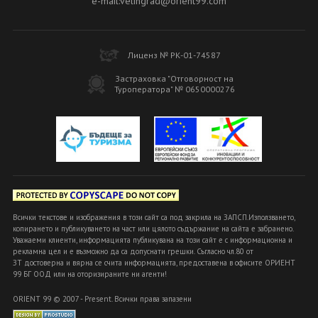
e-mail:velingrad@orient99.com
Лиценз № РК-01-74587
Застраховка "Отговорност на
Туроператора" № 0650000276
Всички текстове и изображения в този сайт са под закрила на ЗАПСП.Използването,
копирането и публикуването на част или цялото съдържание на сайта е забранено.
Уважаеми клиенти, информацията публикувана на този сайт е с информационна и
рекламна цел и е възможно да са допуснати грешки. Съгласно чл.80 от
ЗТ достоверна и вярна се счита информацията, предоставена в офисите ОРИЕНТ
99 БГ ООД или на оторизираните ни агенти!
ORIENT 99 © 2007 - Present. Всички права запазени