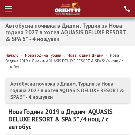
Автобусна почивка в Дидим, Турция за Нова
Проверка на
Вход за агенти
резервация
година 2027 в хотел AQUASIS DELUXE RESORT
& SPA 5* - 4 нощувки
РАННИ ЗАПИСВАНИЯ ТУРЦИЯ
Начало
Нова година Турция
Нова Година Дидим
Нова
НОВА ГОДИНА ТУРЦИЯ
Година 2019 в Дидим- AQUASIS DELUXE RESORT & SPA 5* /4 нощ./ с
автобус
НОВА ГОДИНА
ПОЧИВКИ
Автобусна почивка в Дидим, Турция за Нова
година 2027 в хотел AQUASIS DELUXE RESORT &
КРУИЗИ
SPA 5* - 4 нощувки
ЕКЗОТИКА
Нова Година 2019 в Дидим- AQUASIS
ЕКСКУРЗИИ
DELUXE RESORT & SPA 5* /4 нощ./ с
автобус