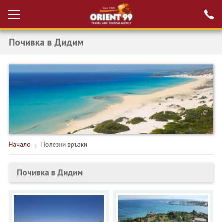
Почивка в Дидим
Проверка на
Вход за агенти
резервация
РАННИ ЗАПИСВАНИЯ ТУРЦИЯ
НОВА ГОДИНА ТУРЦИЯ
НОВА ГОДИНА
ПОЧИВКИ
Начало
Полезни връзки
КРУИЗИ
Почивка в Дидим
ЕКЗОТИКА
ЕКСКУРЗИИ