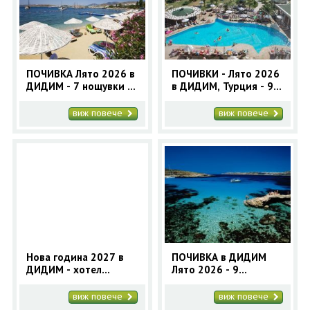
ОЩЕ
ЗА НАС
КОНТАКТИ
ФИРМЕНИ ДОКУМЕНТИ
ПОЧИВКА Лято 2026 в
ПОЧИВКИ - Лято 2026
ДИДИМ - 7 нощувки с
в ДИДИМ, Турция - 9
0700 144 34
Запитване
автобус
нощувки с автобус |
Почивки в Дидим
виж повече
виж повече
2025
ПОСЛЕДВАЙТЕ НИ
Нова година 2027 в
ПОЧИВКА в ДИДИМ
ДИДИМ - хотел
Лято 2026 - 9
Venosa Beach Resort 5*
нощувки с автобус
(4 нощувки) | Нова
виж повече
виж повече
година в Турция