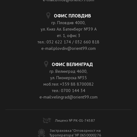
ОФИС ПЛОВДИВ
гр. Пловдив 4000,
ул. Княз Ал. Батенберг №39 A
ет. 1, офис 3
тел.: 032 622 174 / 032 660 818
e-mail:plovdiv@orient99.com
ОФИС ВЕЛИНГРАД
гр. Велинград 4600,
ул. Пионерска №35
моб.тел: +359 88 8700082
тел.: 0700 144 34
e-mail:velingrad@orient99.com
Лиценз № РК-01-74587
Застраховка "Отговорност на
Туроператора" № 0650000276