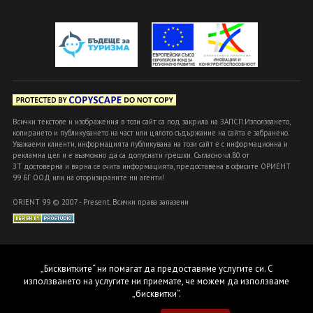
Всички текстове и изображения в този сайт са под закрила на ЗАПСП.Използването,
копирането и публикуването на част или цялото съдържание на сайта е забранено.
Уважаеми клиенти, информацията публикувана на този сайт е с информационна и
рекламна цел и е възможно да са допуснати грешки. Съгласно чл.80 от
ЗТ достоверна и вярна се счита информацията, предоставена в офисите ОРИЕНТ
99 БГ ООД или на оторизираните ни агенти!
ORIENT 99 © 2007 - Present. Всички права запазени
„Бисквитките“ ни помагат да предоставяме услугите си. С
използването на услугите ни приемате, че можем да използваме
„бисквитки“.