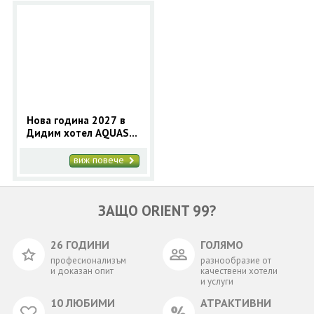
Нова година 2027 в
Дидим хотел AQUASIS
DELUXE RESORT & SPA
5* - 3 нощувки с
виж повече
автобус
ЗАЩО ORIENT 99?
26 ГОДИНИ
ГОЛЯМО
професионализъм
разнообразие от
и доказан опит
качествени хотели
и услуги
10 ЛЮБИМИ
АТРАКТИВНИ