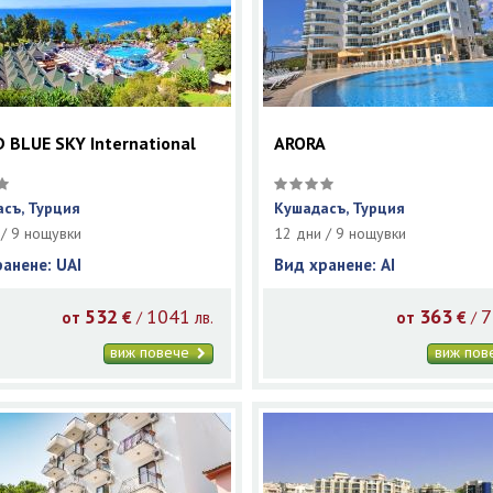
 BLUE SKY International
ARORA
съ, Турция
Кушадасъ, Турция
 / 9 нощувки
12 дни / 9 нощувки
ранене: UAI
Вид хранене: AI
532
1041
363
7
/
/
от
€
лв.
от
€
виж повече
виж по