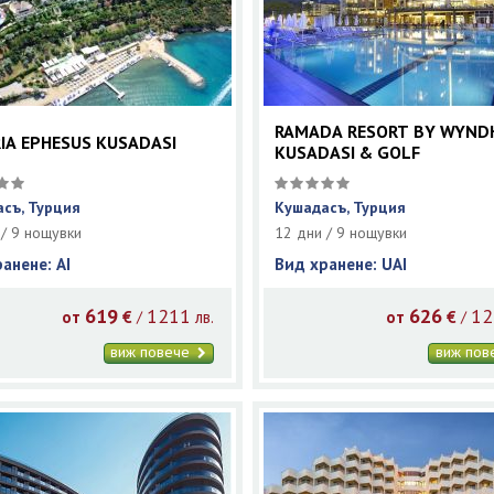
RAMADA RESORT BY WYN
IA EPHESUS KUSADASI
KUSADASI & GOLF
съ, Турция
Кушадасъ, Турция
 / 9 нощувки
12 дни / 9 нощувки
ранене: AI
Вид хранене: UAI
619
1211
626
12
/
/
от
€
лв.
от
€
виж повече
виж по