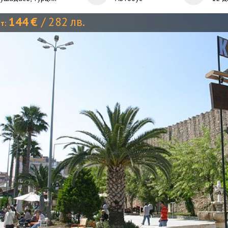
144
€
/
282
лв.
от: