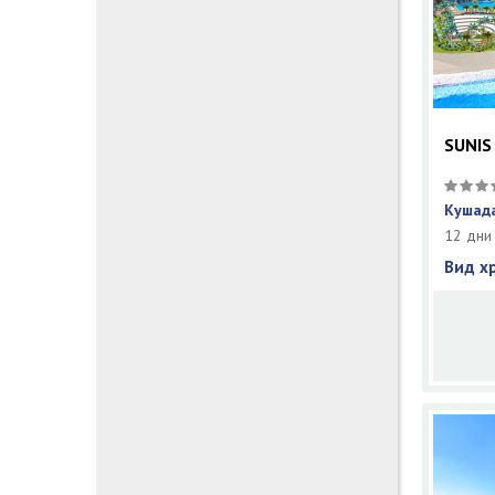
SUNIS
Кушада
12 дни
Вид х