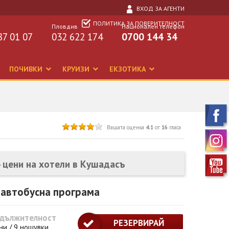
ВХОД ЗА АГЕНТИ
ПОЛИТИКА ЗА ПОВЕРИТЕЛНОСТ
Пловдив
Национален телефон
87 01 07
032 622 174
0700 144 34
ПОЧИВКИ
КРУИЗИ
ЕКЗОТИКА
Вашата оценка
4.1
от
16
гласа
- цени на хотели в Кушадасъ
 автобусна програма
дължителност
РЕЗЕРВИРАЙ
ни / 9 нощувки