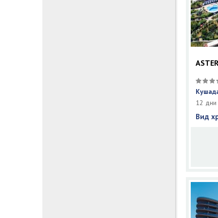
ASTER
Кушада
12 дни
Вид х