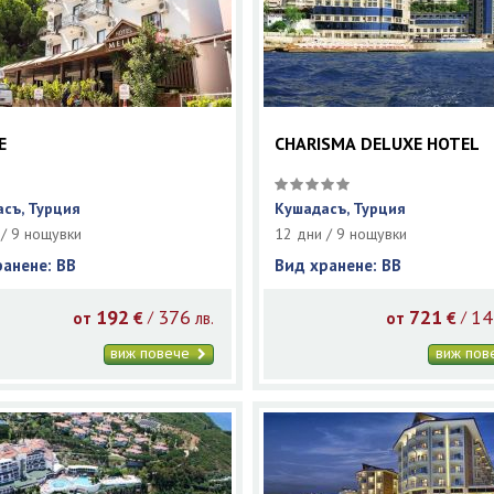
E
CHARISMA DELUXE HOTEL
съ, Турция
Кушадасъ, Турция
 / 9 нощувки
12 дни / 9 нощувки
ранене: BB
Вид хранене: BB
192
376
721
14
/
/
от
€
лв.
от
€
виж повече
виж по