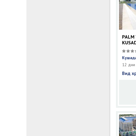
PALM 
KUSAD
Кушада
12 дни
Вид х