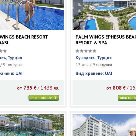
WINGS BEACH RESORT
PALM WINGS EPHESUS BEA
ASI
RESORT & SPA
съ, Турция
Кушадасъ, Турция
 / 9 нощувки
12 дни / 9 нощувки
ранене: UAI
Вид хранене: UAI
735
1438
808
15
/
/
от
€
лв.
от
€
виж повече
виж по