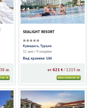
X
SEALIGHT RESORT
Кушадасъ, Турция
12 дни / 9 нощувки
Вид хранене: UAI
38
621
1215
/
лв.
от
€
лв.
вече
виж повече