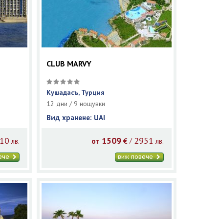
CLUB MARVY
Кушадасъ, Турция
12 дни / 9 нощувки
Вид хранене: UAI
10
1509
2951
/
лв.
от
€
лв.
вече
виж повече