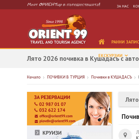
ЗА НАС
КО
РАННИ ЗАПИ
ЕКСКУРЗИИ
Лято 2026 почивка в Кушадасъ с авто
Начало
ПОЧИВКИ В ТУРЦИЯ
Почивки в КУШАДАСЪ
Лято
Почив
К