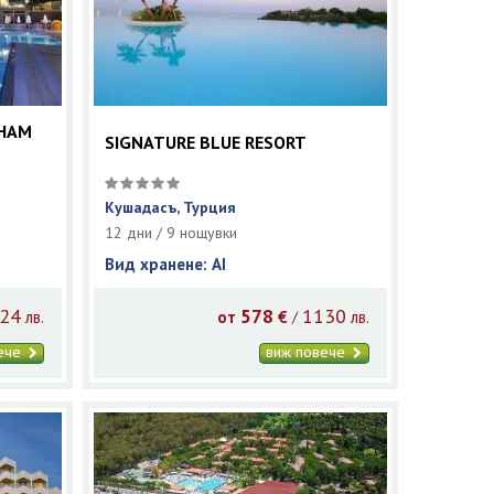
DHAM
SIGNATURE BLUE RESORT
Кушадасъ, Турция
12 дни / 9 нощувки
Вид хранене: AI
24
578
1130
/
лв.
от
€
лв.
вече
виж повече