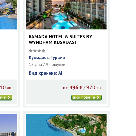
RAMADA HOTEL & SUITES BY
WYNDHAM KUSADASI
Кушадасъ, Турция
12 дни / 9 нощувки
Вид хранене: AI
10
496
970
/
лв.
от
€
лв.
вече
виж повече