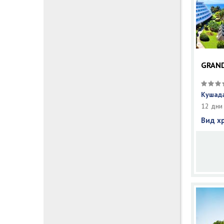
GRAND
Кушада
12 дни
Вид х