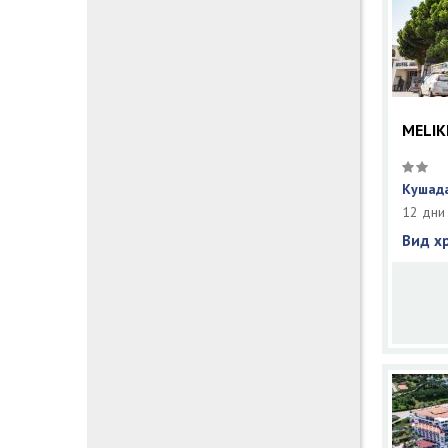
MELIK
Кушада
12 дни
Вид х