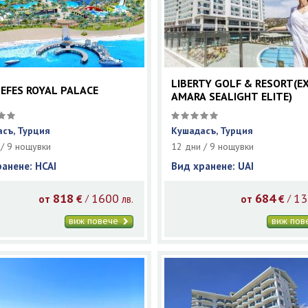
LIBERTY GOLF & RESORT(E
 EFES ROYAL PALACE
AMARA SEALIGHT ELITE)
съ, Турция
Кушадасъ, Турция
 / 9 нощувки
12 дни / 9 нощувки
ранене: HCAI
Вид хранене: UAI
818
1600
684
13
/
/
от
€
лв.
от
€
виж повече
виж по