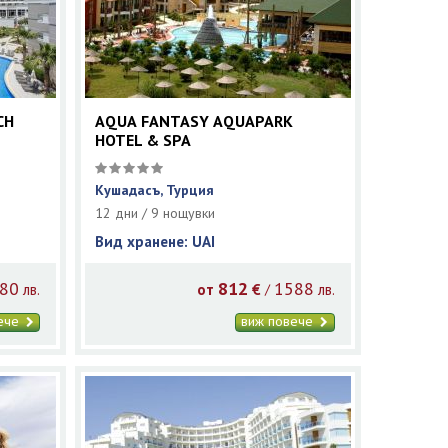
CH
AQUA FANTASY AQUAPARK
HOTEL & SPA
Кушадасъ, Турция
12 дни / 9 нощувки
Вид хранене: UAI
80
812
1588
/
лв.
от
€
лв.
вече
виж повече