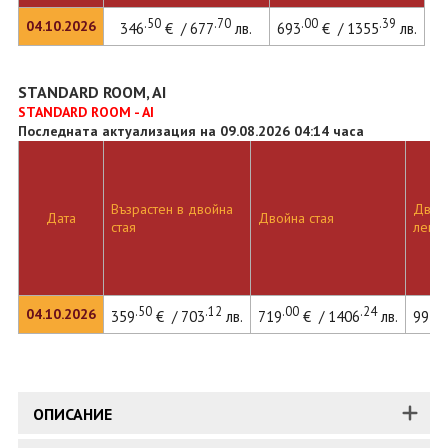
.50
.70
.00
.39
04.10.2026
346
€ / 677
лв.
693
€ / 1355
лв.
STANDARD ROOM, AI
STANDARD ROOM - AI
Последната актуализация на 09.08.2026 04:14 часа
Възрастен в двойна
Двойн
Дата
Двойна стая
стая
легло
.50
.12
.00
.24
.
04.10.2026
359
€ / 703
лв.
719
€ / 1406
лв.
993
ОПИСАНИЕ