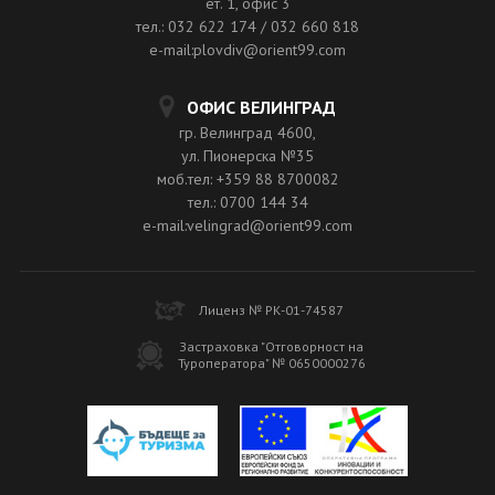
ет. 1, офис 3
тел.: 032 622 174 / 032 660 818
e-mail:plovdiv@orient99.com
ОФИС ВЕЛИНГРАД
гр. Велинград 4600,
ул. Пионерска №35
моб.тел: +359 88 8700082
тел.: 0700 144 34
e-mail:velingrad@orient99.com
Лиценз № РК-01-74587
Застраховка "Отговорност на
Туроператора" № 0650000276