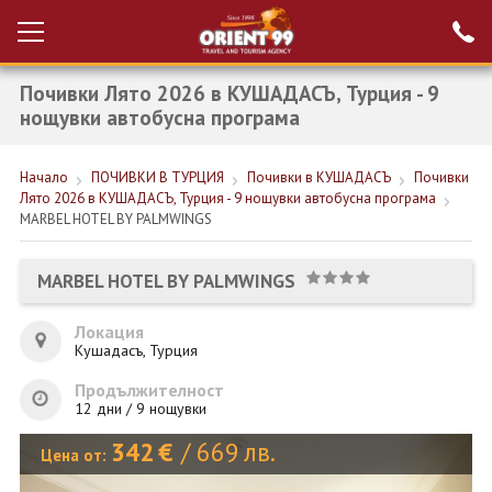
Почивки Лято 2026 в КУШАДАСЪ, Турция - 9
Проверка на
Вход за агенти
резервация
нощувки автобусна програма
РАННИ ЗАПИСВАНИЯ ТУРЦИЯ
Начало
ПОЧИВКИ В ТУРЦИЯ
Почивки в КУШАДАСЪ
Почивки
Лято 2026 в КУШАДАСЪ, Турция - 9 нощувки автобусна програма
НОВА ГОДИНА ТУРЦИЯ
MARBEL HOTEL BY PALMWINGS
НОВА ГОДИНА
MARBEL HOTEL BY PALMWINGS
ПОЧИВКИ
Локация
КРУИЗИ
Кушадасъ, Турция
ЕКЗОТИКА
Продължителност
12 дни / 9 нощувки
ЕКСКУРЗИИ
342
€
/
669
лв.
Цена от: