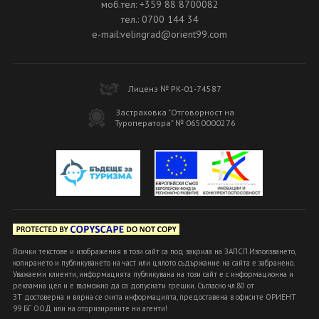
моб.тел: +359 88 8700082
тел.: 0700 144 34
e-mail:velingrad@orient99.com
Лиценз № РК-01-74587
Застраховка "Отговорност на
Туроператора" № 0650000276
Всички текстове и изображения в този сайт са под закрила на ЗАПСП.Използването,
копирането и публикуването на част или цялото съдържание на сайта е забранено.
Уважаеми клиенти, информацията публикувана на този сайт е с информационна и
рекламна цел и е възможно да са допуснати грешки. Съгласно чл.80 от
ЗТ достоверна и вярна се счита информацията, предоставена в офисите ОРИЕНТ
99 БГ ООД или на оторизираните ни агенти!