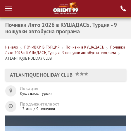
Почивки Лято 2026 в КУШАДАСЪ, Турция - 9
Проверка на
Вход за агенти
резервация
нощувки автобусна програма
РАННИ ЗАПИСВАНИЯ ТУРЦИЯ
Начало
ПОЧИВКИ В ТУРЦИЯ
Почивки в КУШАДАСЪ
Почивки
Лято 2026 в КУШАДАСЪ, Турция - 9 нощувки автобусна програма
НОВА ГОДИНА ТУРЦИЯ
ATLANTIQUE HOLIDAY CLUB
НОВА ГОДИНА
ATLANTIQUE HOLIDAY CLUB
ПОЧИВКИ
Локация
КРУИЗИ
Кушадасъ, Турция
ЕКЗОТИКА
Продължителност
12 дни / 9 нощувки
ЕКСКУРЗИИ