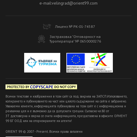
e-mail:velingrad@orient99.com
Лиценз № РК-01-74587
Застраховка "Отговорност на
Туроператора" № 0650000276
Всички текстове и изображения в този сайт са под закрила на ЗАПСП.Използването,
копирането и публикуването на част или цялото съдържание на сайта е забранено.
Уважаеми клиенти, информацията публикувана на този сайт е с информационна и
рекламна цел и е възможно да са допуснати грешки. Съгласно чл.80 от
ЗТ достоверна и вярна се счита информацията, предоставена в офисите ОРИЕНТ
99 БГ ООД или на оторизираните ни агенти!
ORIENT 99 © 2007 - Present. Всички права запазени