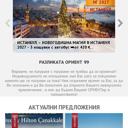
ОЩЕ
НГ 2027
ИСТАНБУЛ
ЗА НАС
КОНТАКТИ
ФИРМЕНИ ДОКУМЕНТИ
0700 144 34
Запитване
ИСТАНБУЛ – НОВОГОДИШНА МАГИЯ В ИСТАНБУЛ
НО
2027 - 3 нощувки с автобус ➡️от 420 €
ав
<Специален гост: Dragan Kojić Keba>
ПОСЛЕДВАЙТЕ НИ
РАЗЛИКАТА ОРИЕНТ 99
Вярваме, че пътуване с пътуване не трябва да си приличат!
Индивидуалното ни отношение, към Вас като за специални
клиенти ще се погрижи за това! Ние отделяме време за Вас, за да
Ви опознаем и да Ви помогнем да откриете Вашето невероятно
приключение...и ние да бъдем Вашият ОРИЕНТир в
пътешествията!
АКТУАЛНИ ПРЕДЛОЖЕНИЯ