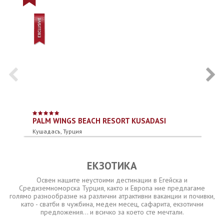
PALM WINGS BEACH RESORT KUSADASI
M
Кушадасъ, Турция
Ди
ЕКЗОТИКА
Освен нашите неустоими дестинации в Егейска и
Средиземноморска Турция, както и Европа ние предлагаме
голямо разнообразие на различни атрактивни ваканции и почивки,
като - сватби в чужбина, меден месец, сафарита, екзотични
предложения... и всичко за което сте мечтали.