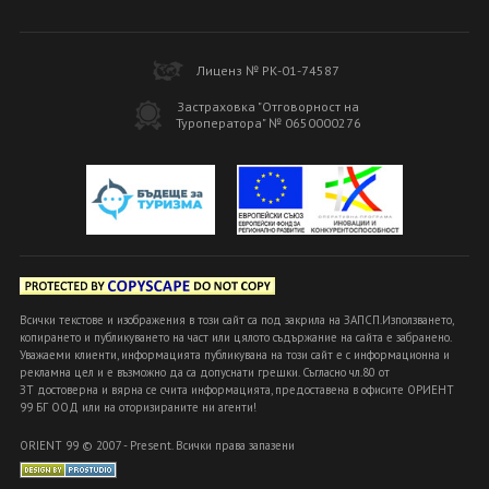
Лиценз № РК-01-74587
Застраховка "Отговорност на
Туроператора" № 0650000276
Всички текстове и изображения в този сайт са под закрила на ЗАПСП.Използването,
копирането и публикуването на част или цялото съдържание на сайта е забранено.
Уважаеми клиенти, информацията публикувана на този сайт е с информационна и
рекламна цел и е възможно да са допуснати грешки. Съгласно чл.80 от
ЗТ достоверна и вярна се счита информацията, предоставена в офисите ОРИЕНТ
99 БГ ООД или на оторизираните ни агенти!
ORIENT 99 © 2007 - Present. Всички права запазени