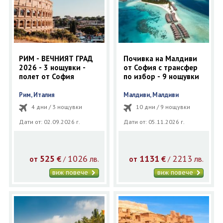
ОЩЕ
ЗА НАС
КОНТАКТИ
ФИРМЕНИ ДОКУМЕНТИ
РИМ - ВЕЧНИЯТ ГРАД
Почивка на Малдиви
0700 144 34
Запитване
2026 - 3 нощувки -
от София с трансфер
полет от София
по избор - 9 нощувки
Рим, Италия
Малдиви, Малдиви
ПОСЛЕДВАЙТЕ НИ
4 дни / 3 нощувки
10 дни / 9 нощувки
Дати от: 02.09.2026 г.
Дати от: 05.11.2026 г.
525
1026
1131
2213
€
лв.
€
лв.
/
/
от
от
виж повече
виж повече