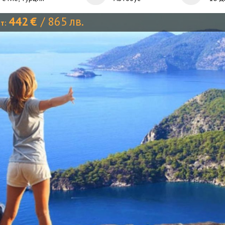
442
€
/
865
лв.
от: