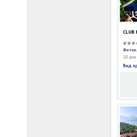
CLUB 
Фетие,
10 дни
Вид х