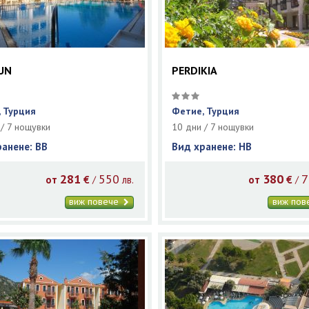
UN
PERDIKIA
 Турция
Фетие, Турция
 / 7 нощувки
10 дни / 7 нощувки
ранене: BB
Вид хранене: HB
281
550
380
7
/
/
от
€
лв.
от
€
виж повече
виж по