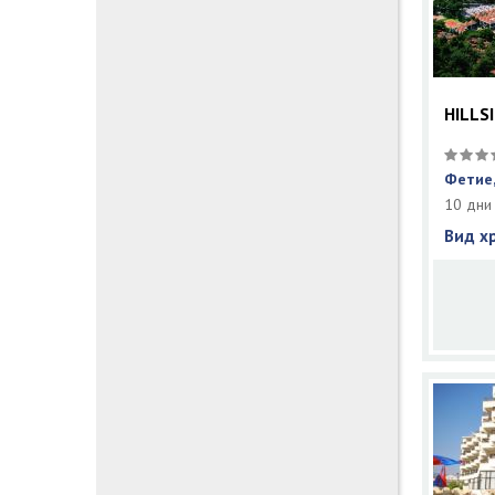
HILLS
Фетие,
10 дни
Вид х