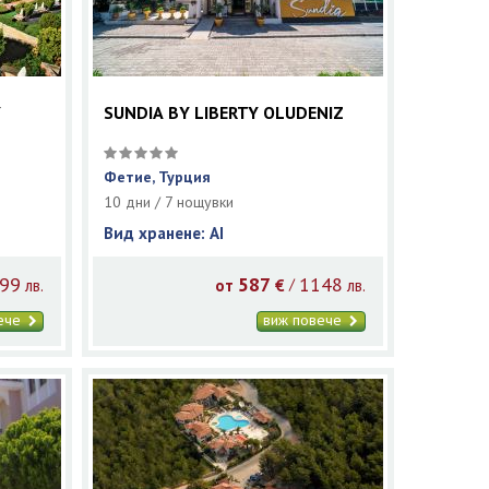
Y
SUNDIA BY LIBERTY OLUDENIZ
Фетие, Турция
10 дни / 7 нощувки
Вид хранене: AI
99
587
1148
/
лв.
от
€
лв.
вече
виж повече