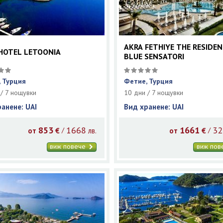
AKRA FETHIYE THE RESIDEN
HOTEL LETOONIA
BLUE SENSATORI
 Турция
Фетие, Турция
 / 7 нощувки
10 дни / 7 нощувки
ранене: UAI
Вид хранене: UAI
853
1668
1661
32
/
/
от
€
лв.
от
€
виж повече
виж по