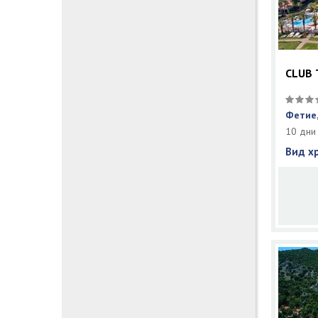
CLUB
Фетие,
10 дни
Вид х