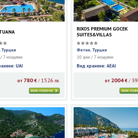
RIXOS PREMIUM GOCEK
 TUANA
SUITES&VILLAS
 Турция
Фетие, Турция
 / 7 нощувки
10 дни / 7 нощувки
ранене: UAI
Вид хранене: AEAI
780
1526
2004
39
/
/
от
€
лв.
от
€
виж повече
виж по