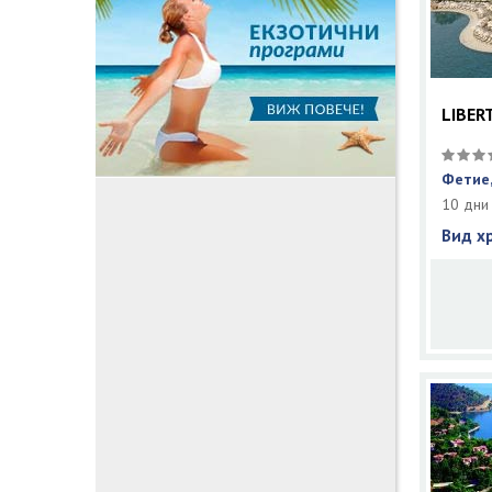
LIBER
Фетие,
10 дни
Вид х