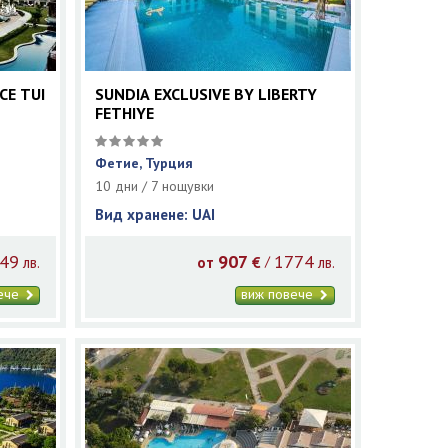
CE TUI
SUNDIA EXCLUSIVE BY LIBERTY
FETHIYE
Фетие, Турция
10 дни / 7 нощувки
Вид хранене: UAI
49
907
1774
/
лв.
от
€
лв.
вече
виж повече