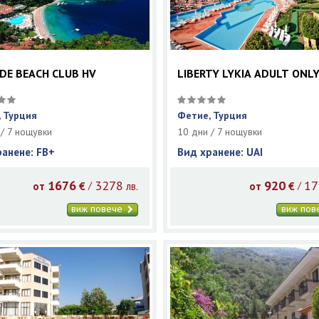
IDE BEACH CLUB HV
LIBERTY LYKIA ADULT ONL
 Турция
Фетие, Турция
 / 7 нощувки
10 дни / 7 нощувки
ранене: FB+
Вид хранене: UAI
1676
3278
920
17
/
/
от
€
лв.
от
€
виж повече
виж по