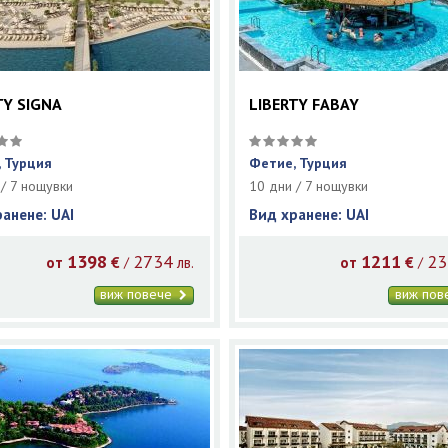
TY SIGNA
LIBERTY FABAY
 Турция
Фетие, Турция
 / 7 нощувки
10 дни / 7 нощувки
ранене: UAI
Вид хранене: UAI
1398
2734
1211
23
/
/
от
€
лв.
от
€
виж повече
виж по