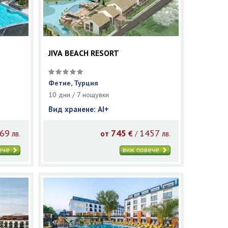
JIVA BEACH RESORT
Фетие, Турция
10 дни / 7 нощувки
Вид хранене: AI+
69
745
1457
/
лв.
от
€
лв.
вече
виж повече