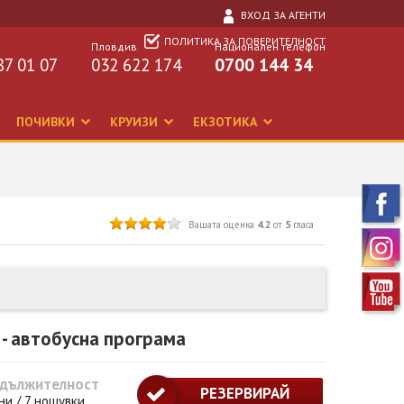
ВХОД ЗА АГЕНТИ
ПОЛИТИКА ЗА ПОВЕРИТЕЛНОСТ
Пловдив
Национален телефон
87 01 07
032 622 174
0700 144 34
ПОЧИВКИ
КРУИЗИ
ЕКЗОТИКА
Вашата оценка
4.2
от
5
гласа
 - автобусна програма
дължителност
РЕЗЕРВИРАЙ
ни / 7 нощувки