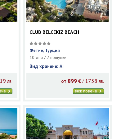
CLUB BELCEKIZ BEACH
Фетие, Турция
10 дни / 7 нощувки
Вид хранене: AI
19
899
1758
/
лв.
от
€
лв.
вече
виж повече