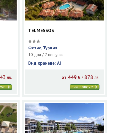
TELMESSOS
Фетие, Турция
10 дни / 7 нощувки
Вид хранене: AI
43
449
878
/
лв.
от
€
лв.
вече
виж повече