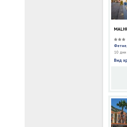
MALH
Фетие,
10 дни
Вид х