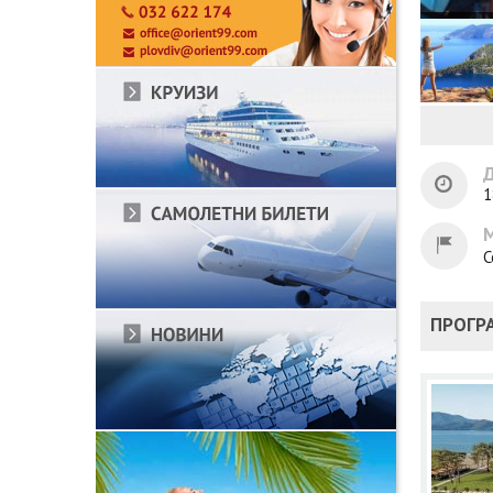
Д
1
С
ПРОГР