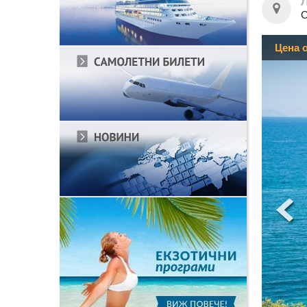
С
Цена 