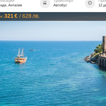
Локация
Транспорт
Про
иде, Анталия
Автобус
12 д
321
€
/
628
лв.
от: