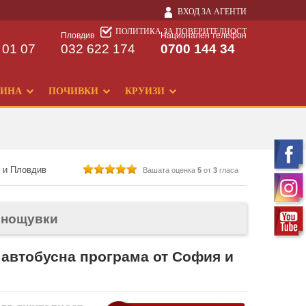
ВХОД ЗА АГЕНТИ
ПОЛИТИКА ЗА ПОВЕРИТЕЛНОСТ
Пловдив
Национален телефон
 01 07
032 622 174
0700 144 34
ДИНА
ПОЧИВКИ
КРУИЗИ
я и Пловдив
Вашата оценка
5
от
3
гласа
9 нощувки
 автобусна програма от София и