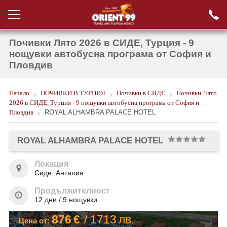
Почивки Лято 2026 в СИДЕ, Турция - 9
Проверка на
Вход за агенти
резервация
нощувки автобусна програма от София и
Пловдив
РАННИ ЗАПИСВАНИЯ ТУРЦИЯ
Начало
ПОЧИВКИ В ТУРЦИЯ
Почивки в СИДЕ
Почивки Лято
НОВА ГОДИНА ТУРЦИЯ
2026 в СИДЕ, Турция - 9 нощувки автобусна програма от София и
Пловдив
ROYAL ALHAMBRA PALACE HOTEL
НОВА ГОДИНА
ПОЧИВКИ
ROYAL ALHAMBRA PALACE HOTEL
КРУИЗИ
Локация
Сиде, Анталия
ЕКЗОТИКА
Продължителност
ЕКСКУРЗИИ
12 дни / 9 нощувки
876
€
/
1713
лв.
Цена от: