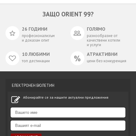
ЗАЩО ORIENT 99?
26 ГОДИНИ
ГОЛЯМО
професионализъм
разнообразие от
и доказан опит
качествени хотели
и услуги
10 ЛЮБИМИ
АТРАКТИВНИ
топ дестинации
цени без конкуренция
ЕЛЕКТРОНЕН БЮЛЕТИН
Абонирайте се за нашите актуални предложения