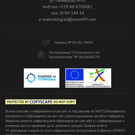
ул. Пионерска №35
моб.тел: +359 88 8700082
тел.: 0700 144 34
e-mail:velingrad@orient99.com
Лиценз № РК-01-74587
Застраховка "Отговорност на
Туроператора" № 0650000276
Всички текстове и изображения в този сайт са под закрила на ЗАПСП.Използването,
копирането и публикуването на част или цялото съдържание на сайта е забранено.
Уважаеми клиенти, информацията публикувана на този сайт е с информационна и
рекламна цел и е възможно да са допуснати грешки. Съгласно чл.80 от
ЗТ достоверна и вярна се счита информацията, предоставена в офисите ОРИЕНТ