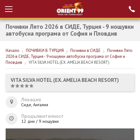
Почивки Лято 2026 в СИДЕ, Турция - 9 нощувки
Проверка на
Вход за агенти
резервация
автобусна програма от София и Пловдив
РАННИ ЗАПИСВАНИЯ ТУРЦИЯ
Начало
ПОЧИВКИ В ТУРЦИЯ
Почивки в СИДЕ
Почивки Лято
2026 в СИДЕ, Турция - 9 нощувки автобусна програма от София и
НОВА ГОДИНА ТУРЦИЯ
Пловдив
VITA SILVA HOTEL (EX. AMELIA BEACH RESORT)
НОВА ГОДИНА
VITA SILVA HOTEL (EX. AMELIA BEACH RESORT)
ПОЧИВКИ
КРУИЗИ
Локация
Сиде, Анталия
ЕКЗОТИКА
Продължителност
12 дни / 9 нощувки
ЕКСКУРЗИИ