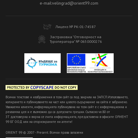
e-mail:velingrad@orient99.com
Лиценз № РК-01-74587
Застраховка "Отговорност на
Туроператора" № 0650000276
Всички текстове и изображения в този сайт са под закрила на ЗАПСП.Използването,
копирането и публикуването на част или цялото съдържание на сайта е забранено.
Уважаеми клиенти, информацията публикувана на този сайт е с информационна и
рекламна цел и е възможно да са допуснати грешки. Съгласно чл.80 от
ЗТ достоверна и вярна се счита информацията, предоставена в офисите ОРИЕНТ
99 БГ ООД или на оторизираните ни агенти!
ORIENT 99 © 2007 - Present. Всички права запазени