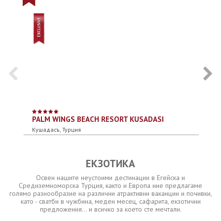
PALM WINGS BEACH RESORT KUSADASI
M
Кушадасъ, Турция
Ди
ЕКЗОТИКА
Освен нашите неустоими дестинации в Егейска и
Средиземноморска Турция, както и Европа ние предлагаме
голямо разнообразие на различни атрактивни ваканции и почивки,
като - сватби в чужбина, меден месец, сафарита, екзотични
предложения... и всичко за което сте мечтали.