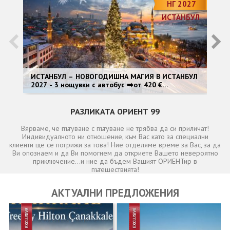
ОЩЕ
НГ 2027
ИСТАНБУЛ
ЗА НАС
КОНТАКТИ
ФИРМЕНИ ДОКУМЕНТИ
0700 144 34
Запитване
ИСТАНБУЛ – НОВОГОДИШНА МАГИЯ В ИСТАНБУЛ
НО
2027 - 3 нощувки с автобус ➡️от 420 €
ав
<Специален гост: Dragan Kojić Keba>
ПОСЛЕДВАЙТЕ НИ
РАЗЛИКАТА ОРИЕНТ 99
Вярваме, че пътуване с пътуване не трябва да си приличат!
Индивидуалното ни отношение, към Вас като за специални
клиенти ще се погрижи за това! Ние отделяме време за Вас, за да
Ви опознаем и да Ви помогнем да откриете Вашето невероятно
приключение...и ние да бъдем Вашият ОРИЕНТир в
пътешествията!
АКТУАЛНИ ПРЕДЛОЖЕНИЯ