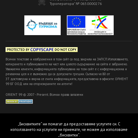
Туроператора" № 0650000276
Всички текстове и изображения в този сайт са под закрила на ЗАПСП.Използването,
копирането и публикуването на част или цялото съдържание на сайта е забранено.
Уважаеми клиенти, информацията публикувана на този сайт е с информационна и
рекламна цел и е възможно да са допуснати грешки. Съгласно чл.80 от
ЗТ достоверна и вярна се счита информацията, предоставена в офисите ОРИЕНТ
99 БГ ООД или на оторизираните ни агенти!
ORIENT 99 © 2007 - Present. Всички права запазени
„Бисквитките“ ни помагат да предоставяме услугите си. С
използването на услугите ни приемате, че можем да използваме
„бисквитки“.