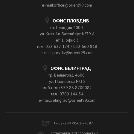
e-mail:office@orient99.com
ОФИС ПЛОВДИВ
гр. Пловдив 4000,
ул. Княз Ал. Батенберг №39 A
ет. 1, офис 3
тел.: 032 622 174 / 032 660 818
e-mail:plovdiv@orient99.com
ОФИС ВЕЛИНГРАД
гр. Велинград 4600,
ул. Пионерска №35
моб.тел: +359 88 8700082
тел.: 0700 144 34
e-mail:velingrad@orient99.com
Лиценз № РК-01-74587
Застраховка "Отговорност на