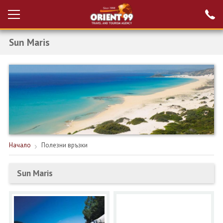
Sun Maris
Проверка на
Вход за агенти
резервация
РАННИ ЗАПИСВАНИЯ ТУРЦИЯ
НОВА ГОДИНА ТУРЦИЯ
НОВА ГОДИНА
ПОЧИВКИ
Начало
Полезни връзки
КРУИЗИ
Sun Maris
ЕКЗОТИКА
ЕКСКУРЗИИ