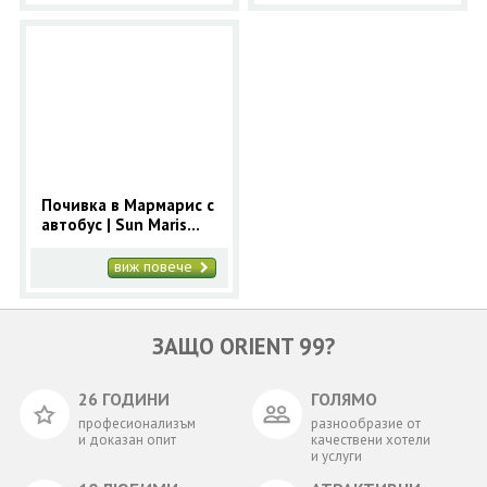
Почивка в Мармарис с
автобус | Sun Maris
Central 3* - ранни
записвания Мармарис
виж повече
ЗАЩО ORIENT 99?
26 ГОДИНИ
ГОЛЯМО
професионализъм
разнообразие от
и доказан опит
качествени хотели
и услуги