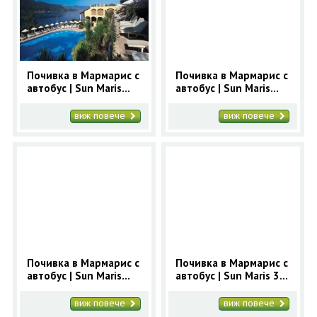
ОЩЕ
ЗА НАС
КОНТАКТИ
ФИРМЕНИ ДОКУМЕНТИ
Почивка в Мармарис с
Почивка в Мармарис с
автобус | Sun Maris
автобус | Sun Maris
0700 144 34
Запитване
Bellamare Beach 4* -
Park 3+* - ранни
ранни записвания
записвания Мармарис
виж повече
виж повече
Мармарис
ПОСЛЕДВАЙТЕ НИ
Почивка в Мармарис с
Почивка в Мармарис с
автобус | Sun Maris
автобус | Sun Maris 3*
Beach 3* - ранни
- ранни записвания
записвания Мармарис
Мармарис
виж повече
виж повече